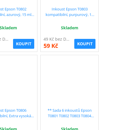
st Epson T0802
Inkoust Epson T0803
ní, azurový, 15 ml !!
kompatibilní, purpurový, 15
 vysoká kapacita
ml !! Extra vysoká kapacita
Skladem
Skladem
49 Kč bez DPH
49 Kč bez DPH
KOUPIT
KOUPIT
59 Kč
st Epson T0806
** Sada 6 inkoustů Epson
ilní, Extra vysoká
T0801 T0802 T0803 T0804
světle purpurový, 15
T0805 T0806 - sleva 10 % !!
ml !!
Skladem
Skladem