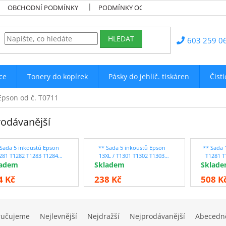
OBCHODNÍ PODMÍNKY
PODMÍNKY OCHRANY OSOBNÍCH ÚDAJŮ
HLEDAT
603 259 0
ce
Tonery do kopírek
Pásky do jehlič. tiskáren
Čist
Epson od č. T0711
odávanější
 Sada 5 inkoustů Epson
** Sada 5 inkoustů Epson
** Sada 
281 T1282 T1283 T1284
13XL / T1301 T1302 T1303
T1281 T
ladem
patibilní - sleva 11 % !!
Skladem
T1304 - sleva 12 % !!
Sklad
kompatibi
4 Kč
238 Kč
508 K
ručujeme
Nejlevnější
Nejdražší
Nejprodávanější
Abecedn