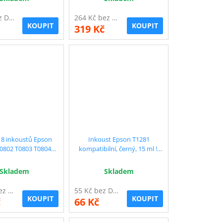
49 Kč bez DPH
264 Kč bez DPH
KOUPIT
KOUPIT
319 Kč
 8 inkoustů Epson
Inkoust Epson T1281
0802 T0803 T0804
kompatibilní, černý, 15 ml !!
T0805 T0806 - sleva 14 % !!
Extra vysoká kapacita
Skladem
Skladem
336 Kč bez DPH
55 Kč bez DPH
KOUPIT
KOUPIT
č
66 Kč