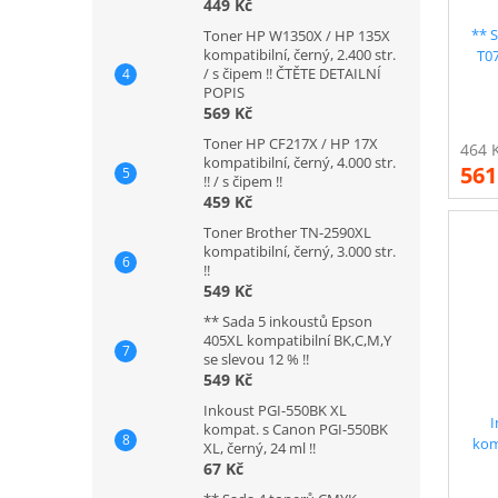
449 Kč
** 
Toner HP W1350X / HP 135X
kompatibilní, černý, 2.400 str.
T0
/ s čipem !! ČTĚTE DETAILNÍ
kom
POPIS
569 Kč
Toner HP CF217X / HP 17X
kompatibilní, černý, 4.000 str.
561
!! / s čipem !!
459 Kč
Toner Brother TN-2590XL
kompatibilní, černý, 3.000 str.
!!
549 Kč
** Sada 5 inkoustů Epson
405XL kompatibilní BK,C,M,Y
se slevou 12 % !!
549 Kč
Inkoust PGI-550BK XL
I
kompat. s Canon PGI-550BK
komp
XL, černý, 24 ml !!
E
67 Kč