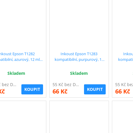
nkoust Epson T1282
Inkoust Epson T1283
Inkou
tibilní, azurový, 12 ml !!
kompatibilní, purpurový, 12
kompatibilní
xtra vysoká kapacita
ml !! Extra vysoká kapacita
Extra
Skladem
Skladem
55 Kč bez DPH
55 Kč bez DPH
KOUPIT
KOUPIT
Kč
66 Kč
66 Kč