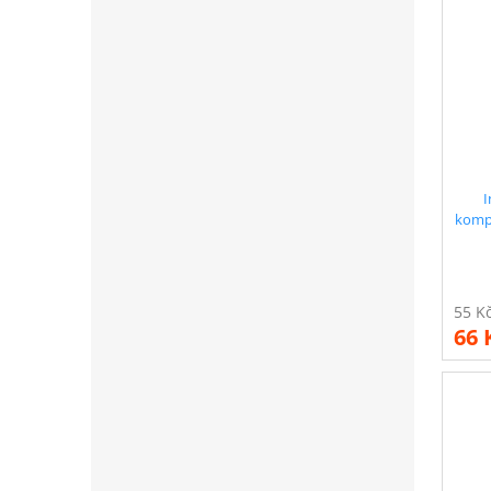
I
kompa
E
66 