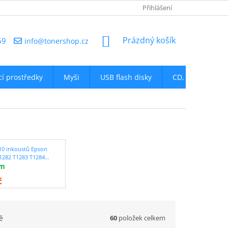
NAPIŠTE NÁM
Přihlášení
NÁKUPNÍ
Prázdný košík
69
info@tonershop.cz
KOŠÍK
icí prostředky
Myši
USB flash disky
CD, DVD
D
10 inkoustů Epson
1282 T1283 T1284
em
lní - sleva 23 % !!
č
60
položek celkem
ě