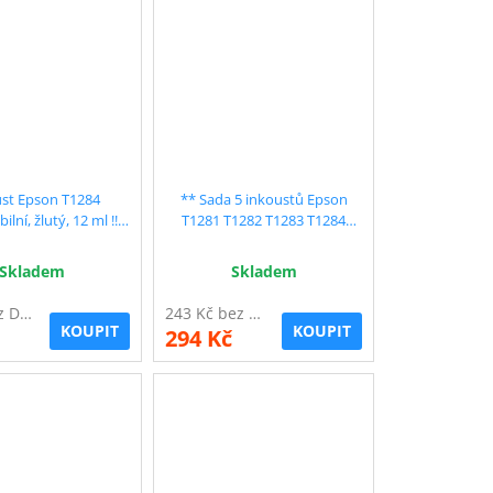
st Epson T1284
** Sada 5 inkoustů Epson
, žlutý, 12 ml !!
T1281 T1282 T1283 T1284
 vysoká kapacita
kompatibilní - sleva 11 % !!
Skladem
Skladem
55 Kč bez DPH
243 Kč bez DPH
KOUPIT
KOUPIT
294 Kč