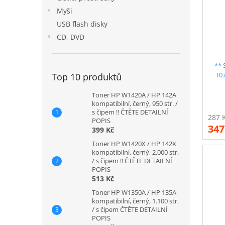
Myši
USB flash disky
CD, DVD
** 
T0
Top 10 produktů
kom
Toner HP W1420A / HP 142A
kompatibilní, černý, 950 str. /
s čipem !! ČTĚTE DETAILNÍ
POPIS
347
399 Kč
Toner HP W1420X / HP 142X
kompatibilní, černý, 2.000 str.
/ s čipem !! ČTĚTE DETAILNÍ
POPIS
513 Kč
Toner HP W1350A / HP 135A
kompatibilní, černý, 1.100 str.
/ s čipem ČTĚTE DETAILNÍ
POPIS