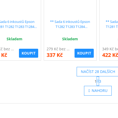
Sada 6 inkoustů Epson
** Sada 6 inkoustů Epson
** Sada
281 T1282 T1283 T1284
T1282 T1283 T1284
T1281 T
patibilní - sleva 15 % !!
kompatibilní - sleva 15 % !!
kompatib
Skladem
Skladem
279 Kč bez DPH
279 Kč bez DPH
KOUPIT
KOUPIT
 Kč
337 Kč
422 K
NAČÍST 28 DALŠÍCH
S
1
3
t
O
r
v
NAHORU
á
l
n
á
k
d
o
a
v
c
á