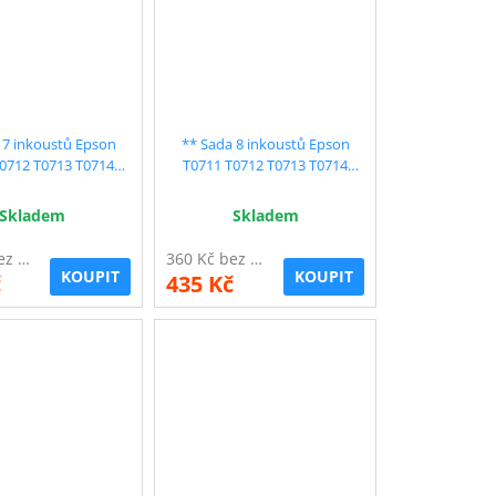
 7 inkoustů Epson
** Sada 8 inkoustů Epson
0712 T0713 T0714
T0711 T0712 T0713 T0714
ilní - sleva 15 % !!
kompatibilní - sleva 20 % !!
Skladem
Skladem
335 Kč bez DPH
360 Kč bez DPH
KOUPIT
KOUPIT
č
435 Kč