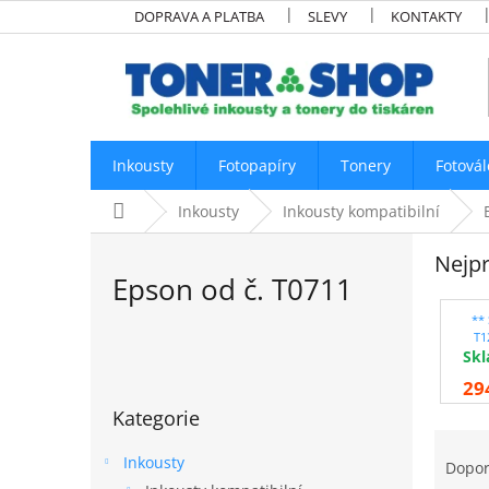
Přejít
DOPRAVA A PLATBA
SLEVY
KONTAKTY
na
obsah
Inkousty
Fotopapíry
Tonery
Fotovál
Domů
Inkousty
Inkousty kompatibilní
Nejpr
Epson od č. T0711
**
T1
P
Sk
kom
o
29
Přeskočit
s
Kategorie
kategorie
t
Ř
r
a
Inkousty
Dopo
a
z