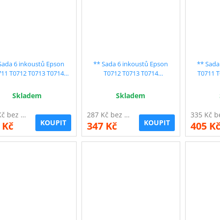
Sada 6 inkoustů Epson
** Sada 6 inkoustů Epson
** Sada
711 T0712 T0713 T0714
T0712 T0713 T0714
T0711 T
patibilní - sleva 15 % !!
kompatibilní - sleva 15 % !!
kompatib
Skladem
Skladem
287 Kč bez DPH
287 Kč bez DPH
KOUPIT
KOUPIT
 Kč
347 Kč
405 K