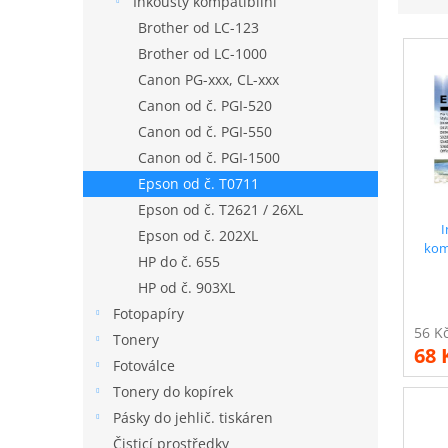
Inkousty kompatibilní
n
e
Brother od LC-123
n
V
n
í
Brother od LC-1000
ý
í
p
Canon PG-xxx, CL-xxx
p
p
a
i
Canon od č. PGI-520
r
n
s
o
Canon od č. PGI-550
e
p
d
Canon od č. PGI-1500
l
r
u
Epson od č. T0711
o
k
Epson od č. T2621 / 26XL
d
t
I
Epson od č. 202XL
u
ů
komp
k
HP do č. 655
t
HP od č. 903XL
ů
Fotopapíry
Tonery
68 
Fotoválce
Tonery do kopírek
Pásky do jehlič. tiskáren
Čisticí prostředky