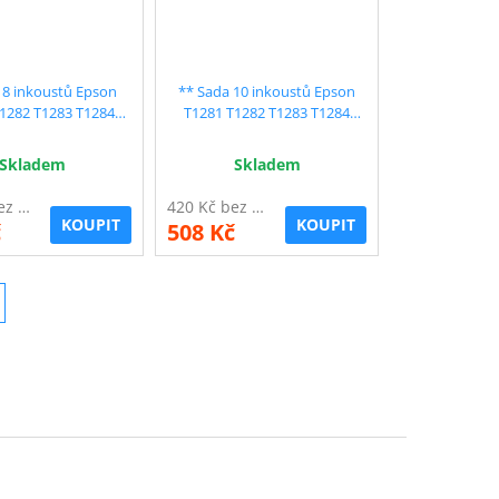
 8 inkoustů Epson
** Sada 10 inkoustů Epson
1282 T1283 T1284
T1281 T1282 T1283 T1284
ilní - sleva 20 % !!
kompatibilní - sleva 23 % !!
Skladem
Skladem
349 Kč bez DPH
420 Kč bez DPH
KOUPIT
KOUPIT
č
508 Kč