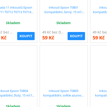
Sada 11 inkoustů Epson
Inkoust Epson T0801
Inkou
711 T0712 T0713 T0714
kompatibilní, černý, 15 ml !!
kompatibil
patibilní - sleva 25 % !!
Extra vysoká kapacita
Extra
Skladem
Skladem
464 Kč bez DPH
49 Kč bez DPH
KOUPIT
KOUPIT
 Kč
59 Kč
59 Kč
nkoust Epson T0804
Inkoust Epson T0805
Inkou
atibilní, žlutý, 15 ml !!
kompatibilní, světle azurový,
kompatib
xtra vysoká kapacita
15 ml !! Extra vysoká kapacita
kapacita 
Skladem
Skladem