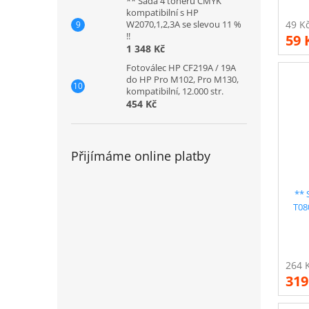
** Sada 4 tonerů CMYK
kompatibilní s HP
W2070,1,2,3A se slevou 11 %
!!
59 
1 348 Kč
Fotoválec HP CF219A / 19A
do HP Pro M102, Pro M130,
kompatibilní, 12.000 str.
454 Kč
Přijímáme online platby
** 
T08
319