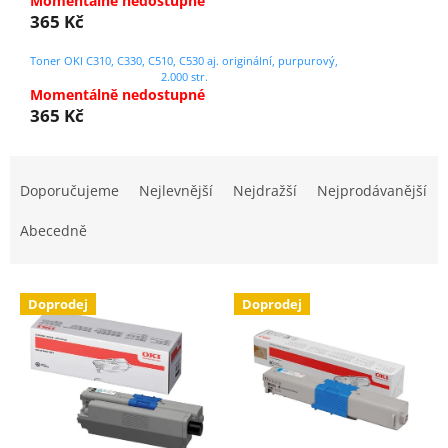
Momentálně nedostupné
365 Kč
Toner OKI C310, C330, C510, C530 aj. originální, purpurový,
2.000 str.
Momentálně nedostupné
365 Kč
Ř
a
Doporučujeme
Nejlevnější
Nejdražší
Nejprodávanější
z
e
Abecedně
n
í
V
p
Doprodej
Doprodej
ý
r
p
o
i
d
s
u
p
k
r
t
o