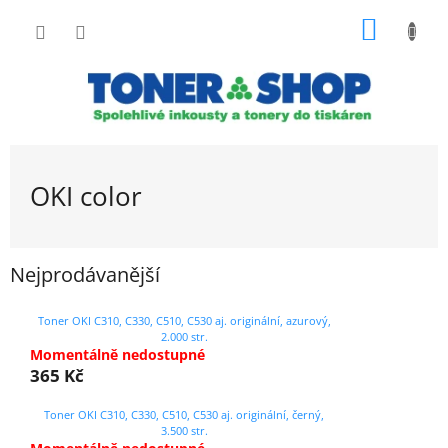
Přejít
NÁKUP
na
obsah
KOŠÍK
OKI color
Nejprodávanější
Toner OKI C310, C330, C510, C530 aj. originální, azurový,
2.000 str.
Momentálně nedostupné
365 Kč
Toner OKI C310, C330, C510, C530 aj. originální, černý,
3.500 str.