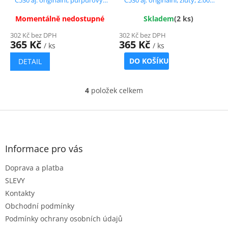
C530 aj. originální, purpurový,
C530 aj. originální, žlutý, 2.000
2.000 str.
str.
Momentálně nedostupné
Skladem
(2 ks)
302 Kč bez DPH
302 Kč bez DPH
365 Kč
365 Kč
/ ks
/ ks
DO KOŠÍKU
DETAIL
4
položek celkem
O
v
l
Z
á
á
d
p
a
a
Informace pro vás
c
t
í
Doprava a platba
í
p
r
SLEVY
v
Kontakty
k
Obchodní podmínky
y
Podmínky ochrany osobních údajů
v