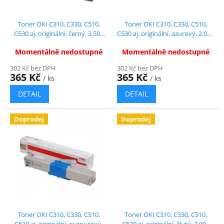
ů
d
u
Toner OKI C310, C330, C510,
Toner OKI C310, C330, C510,
k
C530 aj. originální, černý, 3.500
C530 aj. originální, azurový, 2.000
t
str.
str.
Momentálně nedostupné
Momentálně nedostupné
ů
302 Kč bez DPH
302 Kč bez DPH
365 Kč
365 Kč
/ ks
/ ks
DETAIL
DETAIL
Doprodej
Doprodej
Toner OKI C310, C330, C510,
Toner OKI C310, C330, C510,