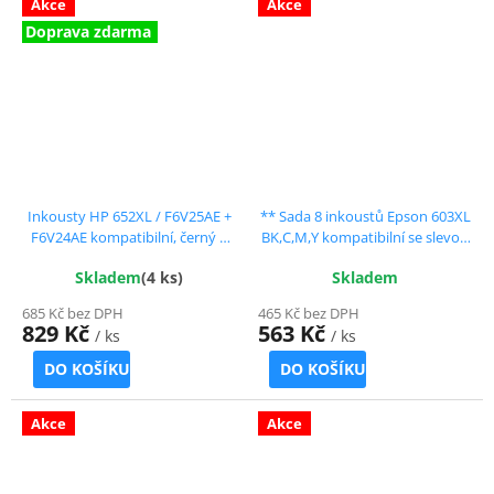
Akce
Akce
Doprava zdarma
Inkousty HP 652XL / F6V25AE +
** Sada 8 inkoustů Epson 603XL
F6V24AE kompatibilní, černý +
BK,C,M,Y kompatibilní se slevou
barevný, sada
20 % !!
Skladem
(4 ks)
Skladem
685 Kč bez DPH
465 Kč bez DPH
829 Kč
563 Kč
/ ks
/ ks
DO KOŠÍKU
DO KOŠÍKU
Akce
Akce