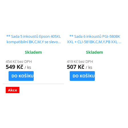
** Sada 5 inkoustů Epson 405XL
** Sada 6 inkoustů PGI-580BK
kompatibilní BK,C,M,Y se slevou
XXL + CLI-581BK,C,M,Y,PB XXL se
12 % !!
slevou 12 % !!
Skladem
Skladem
454 Kč bez DPH
419 Kč bez DPH
549 Kč
507 Kč
/ ks
/ ks
DO KOŠÍKU
DO KOŠÍKU
Akce