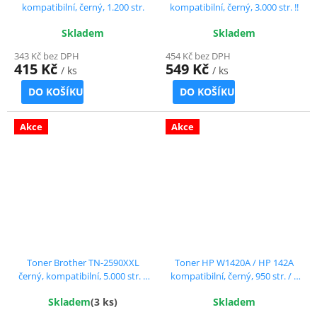
kompatibilní, černý, 1.200 str.
kompatibilní, černý, 3.000 str. !!
Skladem
Skladem
343 Kč bez DPH
454 Kč bez DPH
415 Kč
549 Kč
/ ks
/ ks
DO KOŠÍKU
DO KOŠÍKU
Akce
Akce
Toner Brother TN-2590XXL
Toner HP W1420A / HP 142A
černý, kompatibilní, 5.000 str. !!
kompatibilní, černý, 950 str. / s
POUZE do Brother MFC-
čipem !! ČTĚTE DETAILNÍ POPIS
Skladem
(3 ks)
Skladem
L2922DW