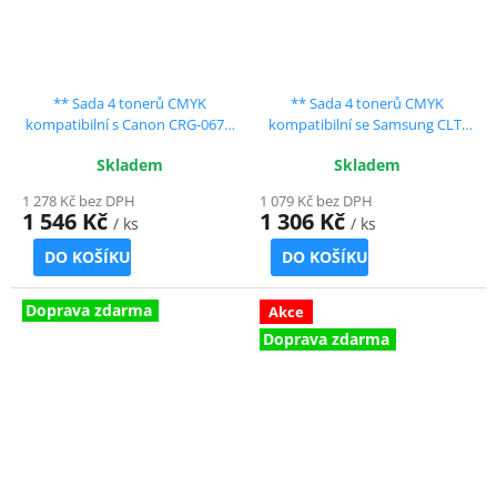
** Sada 4 tonerů CMYK
** Sada 4 tonerů CMYK
kompatibilní s Canon CRG-067H
kompatibilní se Samsung CLT-
se slevou 11 % !!
P404C se slevou 11 % !!
Skladem
Skladem
1 278 Kč bez DPH
1 079 Kč bez DPH
1 546 Kč
1 306 Kč
/ ks
/ ks
DO KOŠÍKU
DO KOŠÍKU
Doprava zdarma
Akce
Doprava zdarma