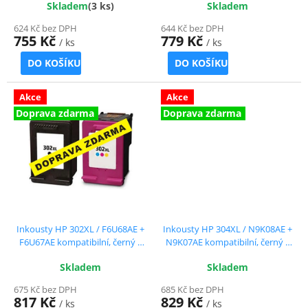
Skladem
(3 ks)
Skladem
624 Kč bez DPH
644 Kč bez DPH
755 Kč
779 Kč
/ ks
/ ks
DO KOŠÍKU
DO KOŠÍKU
Akce
Akce
Doprava zdarma
Doprava zdarma
Inkousty HP 302XL / F6U68AE +
Inkousty HP 304XL / N9K08AE +
F6U67AE kompatibilní, černý +
N9K07AE kompatibilní, černý +
barevný, sada
barevný, sada
Skladem
Skladem
675 Kč bez DPH
685 Kč bez DPH
817 Kč
829 Kč
/ ks
/ ks