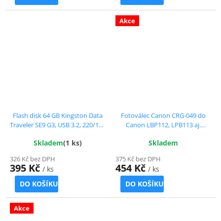
Akce
Flash disk 64 GB Kingston Data
Fotoválec Canon CRG-049 do
Traveler SE9 G3, USB 3.2, 220/100
Canon LBP112, LPB113 aj.
MB/s
kompatibilní, 12.000 str.
Skladem
(1 ks)
Skladem
326 Kč bez DPH
375 Kč bez DPH
395 Kč
454 Kč
/ ks
/ ks
DO KOŠÍKU
DO KOŠÍKU
Akce