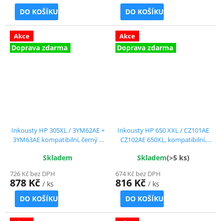
DO KOŠÍKU
DO KOŠÍKU
Akce
Akce
Doprava zdarma
Doprava zdarma
Inkousty HP 305XL / 3YM62AE +
Inkousty HP 650 XXL / CZ101AE
3YM63AE kompatibilní, černý +
CZ102AE 650XL, kompatibilní,
barevný, sada
černý + barevný, sada
Skladem
Skladem
(>5 ks)
726 Kč bez DPH
674 Kč bez DPH
878 Kč
816 Kč
/ ks
/ ks
DO KOŠÍKU
DO KOŠÍKU