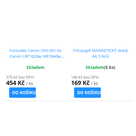
Fotoválec Canon CRG-051 do
Fotopapír MAGNETICKÝ, lesklý
Canon LBP162dw, MF264dw,
A4, 5 listů
kompatibilní, 23.000 str.
Skladem
Skladem
(5 ks)
375 Kč bez DPH
140 Kč bez DPH
454 Kč
169 Kč
/ ks
/ ks
DO KOŠÍKU
DO KOŠÍKU