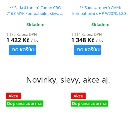
** Sada 4 tonerů Canon CRG-
** Sada 4 tonerů CMYK
716 CMYK kompatibilní, sleva 11
kompatibilní s HP W2070,1,2,3A
% !!
se slevou 11 % !!
Skladem
Skladem
1 175 Kč bez DPH
1 114 Kč bez DPH
1 422 Kč
1 348 Kč
/ ks
/ ks
DO KOŠÍKU
DO KOŠÍKU
Novinky, slevy, akce aj.
Akce
Akce
Doprava zdarma
Doprava zdarma