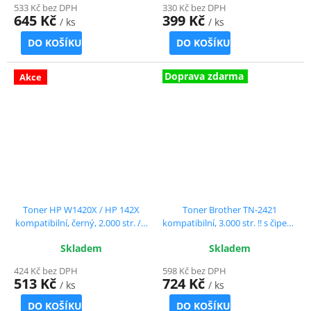
533 Kč bez DPH
330 Kč bez DPH
645 Kč
399 Kč
/ ks
/ ks
DO KOŠÍKU
DO KOŠÍKU
Doprava zdarma
Akce
Toner HP W1420X / HP 142X
Toner Brother TN-2421
kompatibilní, černý, 2.000 str. / s
kompatibilní, 3.000 str. !! s čipem,
čipem !! ČTĚTE DETAILNÍ POPIS
2 ks - sleva 8 % !!
Skladem
Skladem
424 Kč bez DPH
598 Kč bez DPH
513 Kč
724 Kč
/ ks
/ ks
DO KOŠÍKU
DO KOŠÍKU