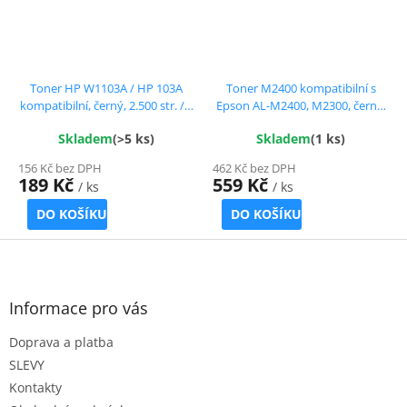
Toner HP W1103A / HP 103A
Toner M2400 kompatibilní s
kompatibilní, černý, 2.500 str. / s
Epson AL-M2400, M2300, černý,
čipem
8.000 str.!!
Skladem
(>5 ks)
Skladem
(1 ks)
156 Kč bez DPH
462 Kč bez DPH
189 Kč
559 Kč
/ ks
/ ks
DO KOŠÍKU
DO KOŠÍKU
Z
á
p
a
Informace pro vás
t
Doprava a platba
í
SLEVY
Kontakty