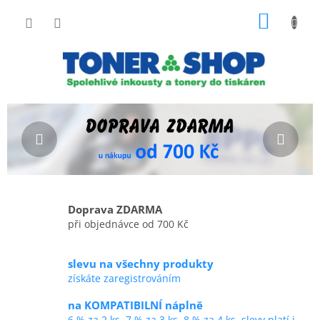
Přejít
NÁKUP
na
obsah
KOŠÍK
P
Předchozí
Násl
o
s
t
r
a
n
Doprava ZDARMA
n
při objednávce od 700 Kč
í
p
slevu na všechny produkty
a
získáte zaregistrováním
n
e
na KOMPATIBILNÍ náplně
l
6 % za 2 ks, 7 % za 3 ks, 8 % za 4 ks, slevy platí i