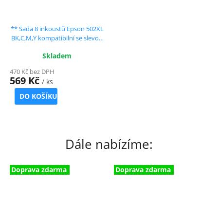
** Sada 8 inkoustů Epson 502XL
BK,C,M,Y kompatibilní se slevou
20 % !!
Skladem
470 Kč bez DPH
569 Kč
/ ks
DO KOŠÍKU
Dále nabízíme:
Doprava zdarma
Doprava zdarma