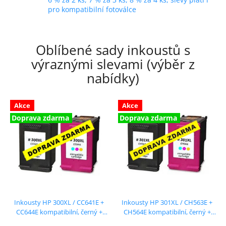
pro kompatibilní fotoválce
Oblíbené sady inkoustů s
výraznými slevami (výběr z
nabídky)
Akce
Akce
Doprava zdarma
Doprava zdarma
Inkousty HP 300XL / CC641E +
Inkousty HP 301XL / CH563E +
CC644E kompatibilní, černý +
CH564E kompatibilní, černý +
barevný, sada
barevný, sada