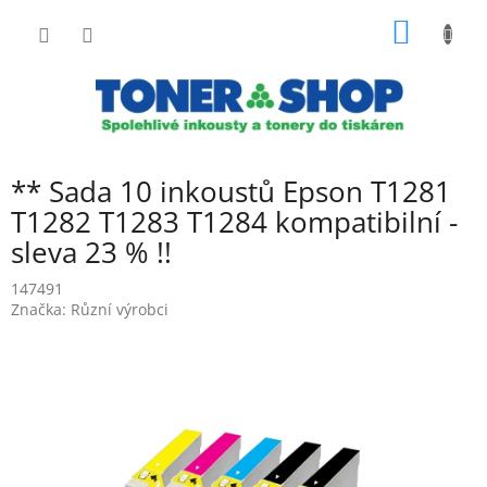
Přejít
NÁKUP
na
obsah
KOŠÍK
** Sada 10 inkoustů Epson T1281
T1282 T1283 T1284 kompatibilní -
sleva 23 % !!
147491
Značka:
Různí výrobci