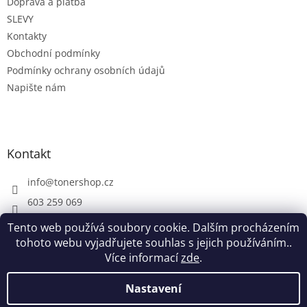
Doprava a platba
í
SLEVY
Kontakty
Obchodní podmínky
Podmínky ochrany osobních údajů
Napište nám
Kontakt
info
@
tonershop.cz
603 259 069
Tento web používá soubory cookie. Dalším procházením
tohoto webu vyjadřujete souhlas s jejich používáním..
Více informací
zde
.
Vytvořil Shoptet
Nastavení