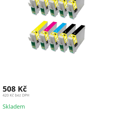
508 Kč
420 Kč bez DPH
Měrná
Skladem
cena: