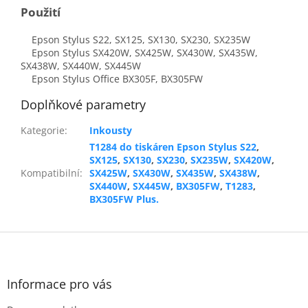
Použití
Epson Stylus S22, SX125, SX130, SX230, SX235W
Epson Stylus SX420W, SX425W, SX430W, SX435W,
SX438W, SX440W, SX445W
Epson Stylus Office BX305F, BX305FW
Doplňkové parametry
Kategorie
:
Inkousty
T1284 do tiskáren Epson Stylus S22
,
SX125
,
SX130
,
SX230
,
SX235W
,
SX420W
,
Kompatibilní
:
SX425W
,
SX430W
,
SX435W
,
SX438W
,
SX440W
,
SX445W
,
BX305FW
,
T1283
,
BX305FW Plus.
Z
á
p
a
Informace pro vás
t