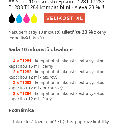
** Sada 10 inkoustů Epson T1281 T1282
T1283 T1284 kompatibilní - sleva 23 % !!
ušetříte 23 %
Nákupem sady 10 inkoustů
z ceny
jednotlivých kusů !!
Sada 10 inkoustů obsahuje
4 x T1281
- kompatibilní inkoust s extra vysokou
kapacitou 15 ml - černý
2 x T1282
- kompatibilní inkoust s extra vysokou
kapacitou 12 ml - azurový
2 x T1283
- kompatibilní inkoust s extra vysokou
kapacitou 12 ml - purpurový
2 x T1284
- kompatibilní inkoust s extra vysokou
kapacitou 12 ml - žlutý
Poznámka
Inkoustová kazeta může být bez papírové krabičky