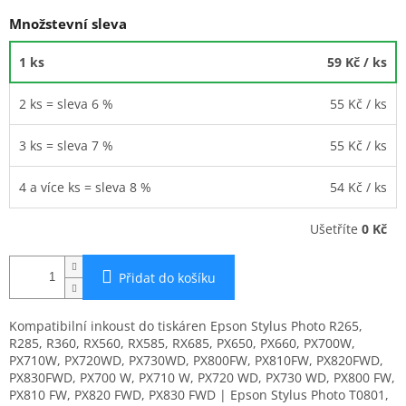
Množstevní sleva
1 ks
59 Kč
/ ks
2 ks = sleva 6 %
55 Kč
/ ks
3 ks = sleva 7 %
55 Kč
/ ks
4 a více ks = sleva 8 %
54 Kč
/ ks
Ušetříte
0 Kč
Přidat do košíku
Kompatibilní inkoust do tiskáren Epson Stylus Photo R265,
R285, R360, RX560, RX585, RX685, PX650, PX660, PX700W,
PX710W, PX720WD, PX730WD, PX800FW, PX810FW, PX820FWD,
PX830FWD, PX700 W, PX710 W, PX720 WD, PX730 WD, PX800 FW,
PX810 FW, PX820 FWD, PX830 FWD | Epson Stylus Photo T0801,