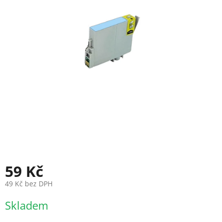
59 Kč
49 Kč bez DPH
Měrná
Skladem
cena: