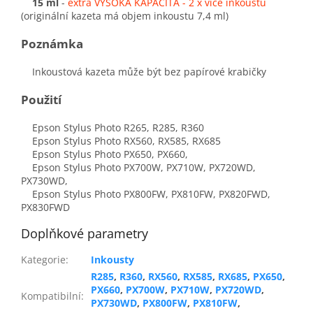
15 ml
-
extra
VYSOKÁ KAPACITA
- 2 x více inkoustu
(originální kazeta má objem inkoustu 7,4 ml)
Poznámka
Inkoustová kazeta může být bez papírové krabičky
Použití
Epson Stylus Photo R265, R285, R360
Epson Stylus Photo RX560, RX585, RX685
Epson Stylus Photo PX650, PX660,
Epson Stylus Photo PX700W, PX710W, PX720WD,
PX730WD,
Epson Stylus Photo PX800FW, PX810FW, PX820FWD,
PX830FWD
Doplňkové parametry
Kategorie
:
Inkousty
R285
,
R360
,
RX560
,
RX585
,
RX685
,
PX650
,
PX660
,
PX700W
,
PX710W
,
PX720WD
,
Kompatibilní
:
PX730WD
,
PX800FW
,
PX810FW
,