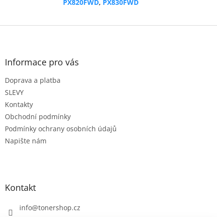
PX820FWD
,
PX830FWD
Z
á
p
a
Informace pro vás
t
Doprava a platba
í
SLEVY
Kontakty
Obchodní podmínky
Podmínky ochrany osobních údajů
Napište nám
Kontakt
info
@
tonershop.cz