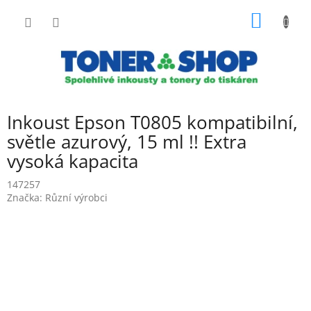
Přejít
NÁKUP
na
obsah
KOŠÍK
Inkoust Epson T0805 kompatibilní,
světle azurový, 15 ml !! Extra
vysoká kapacita
147257
Značka:
Různí výrobci