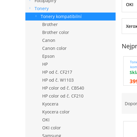
Fotopapíry
n
OKI
Tonery
n
í
Tonery kompatibilní
p
Brother
Xero
a
Brother color
n
Canon
e
Nejpr
Canon color
l
Epson
Ton
HP
komp
HP od č. CF217
Sk
/ s
HP od č. W1103
39
HP color od č. CB540
Ř
HP color od č. CF210
a
Dopo
Kyocera
z
Kyocera color
e
OKI
V
n
OKI color
ý
í
p
p
Samsung