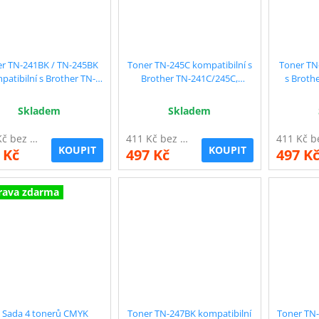
r TN-241BK / TN-245BK
Toner TN-245C kompatibilní s
Toner TN
patibilní s Brother TN-
Brother TN-241C/245C,
s Broth
1BK, černý, 2.500 str.
azurový, 2.200 str. !!
purpu
Skladem
Skladem
411 Kč bez DPH
411 Kč bez DPH
KOUPIT
KOUPIT
 Kč
497 Kč
497 K
rava zdarma
 Sada 4 tonerů CMYK
Toner TN-247BK kompatibilní
Toner TN-