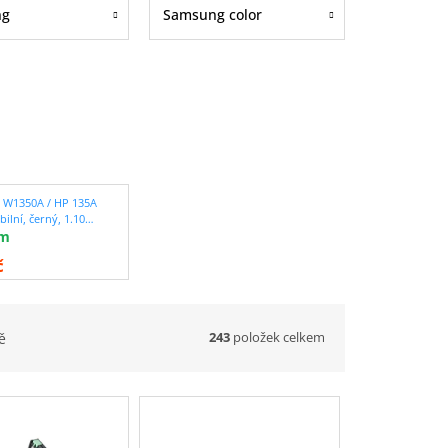
ng
Samsung color
 W1350A / HP 135A
ilní, černý, 1.100
em
/ s čipem ČTĚTE
TAILNÍ POPIS
č
243
položek celkem
ě