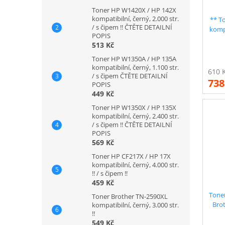
Toner HP W1420X / HP 142X
kompatibilní, černý, 2.000 str.
** T
/ s čipem !! ČTĚTE DETAILNÍ
kompa
POPIS
513 Kč
Toner HP W1350A / HP 135A
kompatibilní, černý, 1.100 str.
/ s čipem ČTĚTE DETAILNÍ
738
POPIS
449 Kč
Toner HP W1350X / HP 135X
kompatibilní, černý, 2.400 str.
/ s čipem !! ČTĚTE DETAILNÍ
POPIS
569 Kč
Toner HP CF217X / HP 17X
kompatibilní, černý, 4.000 str.
!! / s čipem !!
459 Kč
Toner
Toner Brother TN-2590XL
Brot
kompatibilní, černý, 3.000 str.
!!
549 Kč