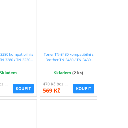
3280 kompatibilní s
Toner TN-3480 kompatibilní s
TN-3280 / TN-3230,
Brother TN-3480 / TN-3430,
ý, 8.000 str. !!
černý, 8.000 str. !!
Skladem
Skladem
(2 ks)
470 Kč bez DPH
470 Kč bez DPH
KOUPIT
KOUPIT
č
569 Kč