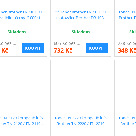
oner Brother TN-1030 XL
** Toner Brother TN-1030 XL
Toner TN-
tibilní, černý, 2.000 str.
+ fotoválec Brother DR-1030,
Brother T
- 2 ks
kompatibilní, sada
Skladem
Skladem
Sk
610 Kč bez DPH
605 Kč bez DPH
KOUPIT
KOUPIT
 Kč
732 Kč
348 K
 TN-2120 kompatibilní s
Toner TN-2220 kompatibilní s
Toner TN-
her TN-2120 / TN-2110,
Brother TN-2220 / TN-2210,
Brother 
černý, 2.600 str. !!
černý, 2.600 str. !!
čer