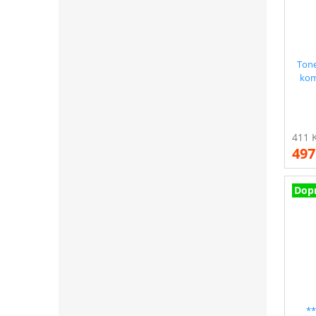
Tone
kom
24
497
Dop
**