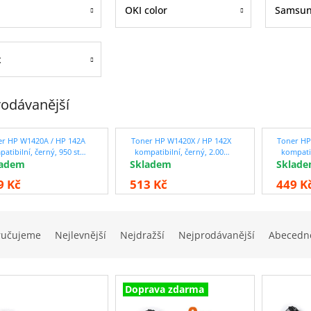
OKI color
Samsu
x
odávanější
er HP W1420A / HP 142A
Toner HP W1420X / HP 142X
Toner HP
atibilní, černý, 950 str.
kompatibilní, černý, 2.000
kompatib
ladem
 čipem !! ČTĚTE DETAILNÍ
Skladem
str. / s čipem !! ČTĚTE
Sklad
str. 
POPIS
DETAILNÍ POPIS
DE
9 Kč
513 Kč
449 K
ručujeme
Nejlevnější
Nejdražší
Nejprodávanější
Abecedn
Doprava zdarma