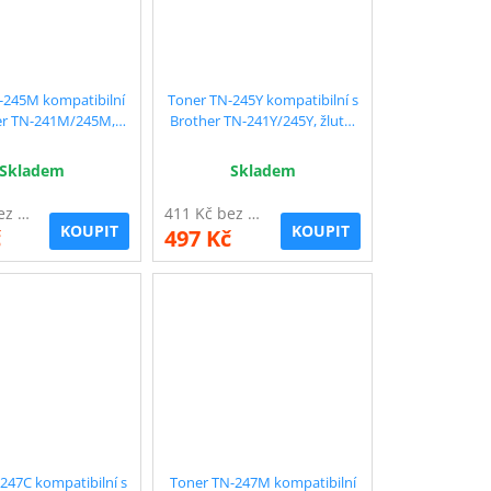
-245M kompatibilní
Toner TN-245Y kompatibilní s
er TN-241M/245M,
Brother TN-241Y/245Y, žlutý,
r., 2.200 str. !!
2.200 str. !!
Skladem
Skladem
411 Kč bez DPH
411 Kč bez DPH
KOUPIT
KOUPIT
č
497 Kč
247C kompatibilní s
Toner TN-247M kompatibilní