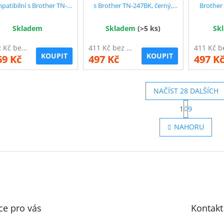
patibilní s Brother TN-
s Brother TN-247BK, černý,
Brother
K/245 se slevou 11 % !!
3.000 str. !!
Skladem
Skladem
(>5 ks)
Sk
1 462 Kč bez DPH
411 Kč bez DPH
KOUPIT
KOUPIT
69 Kč
497 Kč
497 K
NAČÍST 28 DALŠÍCH
S
1
9
t
O
r
v
NAHORU
á
l
n
á
k
d
o
a
v
c
á
í
n
p
í
r
ce pro vás
v
Kontakt
k