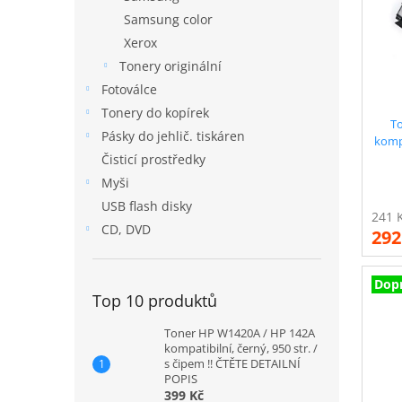
i
r
Samsung color
s
o
Xerox
p
d
Tonery originální
r
u
Fotoválce
o
k
d
t
Tonery do kopírek
T
u
ů
Pásky do jehlič. tiskáren
kompa
k
Čisticí prostředky
t
Myši
ů
USB flash disky
CD, DVD
292
Dop
Top 10 produktů
Toner HP W1420A / HP 142A
kompatibilní, černý, 950 str. /
s čipem !! ČTĚTE DETAILNÍ
POPIS
399 Kč