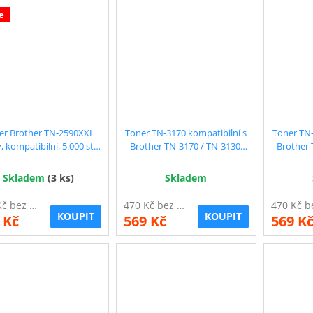
e
er Brother TN-2590XXL
Toner TN-3170 kompatibilní s
Toner TN-
, kompatibilní, 5.000 str.
Brother TN-3170 / TN-3130,
Brother 
POUZE do Brother MFC-
černý, 6.700 str. !!
čern
L2922DW
Skladem
(3 ks)
Skladem
533 Kč bez DPH
470 Kč bez DPH
KOUPIT
KOUPIT
 Kč
569 Kč
569 K