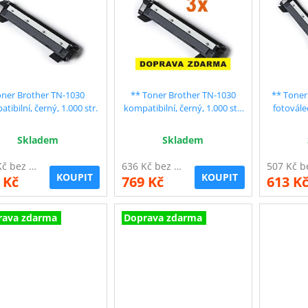
oner Brother TN-1030
** Toner Brother TN-1030
** Toner
tibilní, černý, 1.000 str.
kompatibilní, černý, 1.000 str.
fotovále
- 3 ks
komp
Skladem
Skladem
241 Kč bez DPH
636 Kč bez DPH
KOUPIT
KOUPIT
 Kč
769 Kč
613 K
rava zdarma
Doprava zdarma