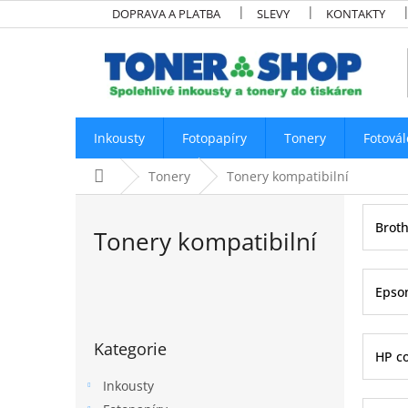
Přejít
DOPRAVA A PLATBA
SLEVY
KONTAKTY
na
obsah
Inkousty
Fotopapíry
Tonery
Fotovál
Domů
Tonery
Tonery kompatibilní
Brot
Tonery kompatibilní
Epso
P
o
Přeskočit
s
Kategorie
kategorie
t
HP co
r
Inkousty
a