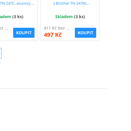
 TN-247C, azurový,
s Brother TN-247M,
2.300 str. !!
purpurový, 2.300 str. !!
ladem
(3 ks)
Skladem
(3 ks)
411 Kč bez DPH
411 Kč bez DPH
KOUPIT
KOUPIT
č
497 Kč