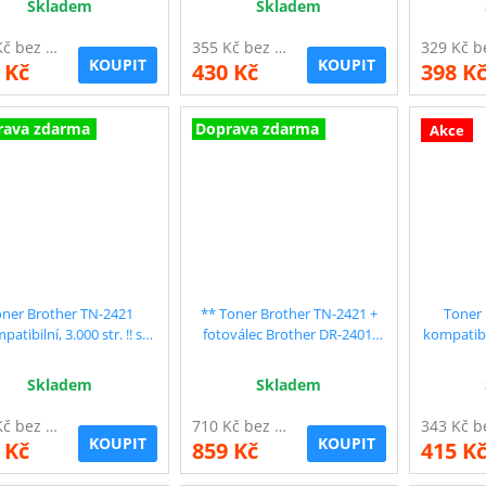
Skladem
Skladem
360 Kč bez DPH
355 Kč bez DPH
KOUPIT
KOUPIT
 Kč
430 Kč
398 K
rava zdarma
Doprava zdarma
Akce
oner Brother TN-2421
** Toner Brother TN-2421 +
Toner 
patibilní, 3.000 str. !! s
fotoválec Brother DR-2401,
kompatibil
pem, 2 ks - sleva 8 % !!
kompatibilní, sada, sleva 5 %
Skladem
Skladem
598 Kč bez DPH
710 Kč bez DPH
KOUPIT
KOUPIT
 Kč
859 Kč
415 K