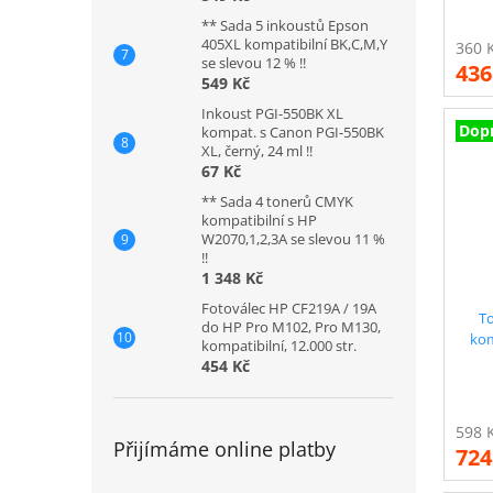
** Sada 5 inkoustů Epson
405XL kompatibilní BK,C,M,Y
se slevou 12 % !!
436
549 Kč
Inkoust PGI-550BK XL
Dop
kompat. s Canon PGI-550BK
XL, černý, 24 ml !!
67 Kč
** Sada 4 tonerů CMYK
kompatibilní s HP
W2070,1,2,3A se slevou 11 %
!!
1 348 Kč
Fotoválec HP CF219A / 19A
T
do HP Pro M102, Pro M130,
kom
kompatibilní, 12.000 str.
či
454 Kč
Přijímáme online platby
724