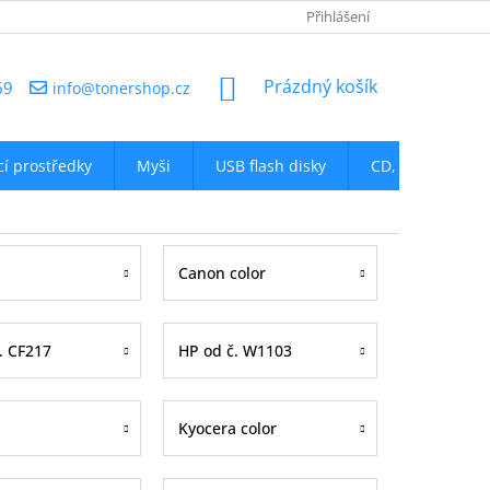
NAPIŠTE NÁM
Přihlášení
NÁKUPNÍ
Prázdný košík
69
info@tonershop.cz
KOŠÍK
icí prostředky
Myši
USB flash disky
CD, DVD
D
Canon color
. CF217
HP od č. W1103
a
Kyocera color