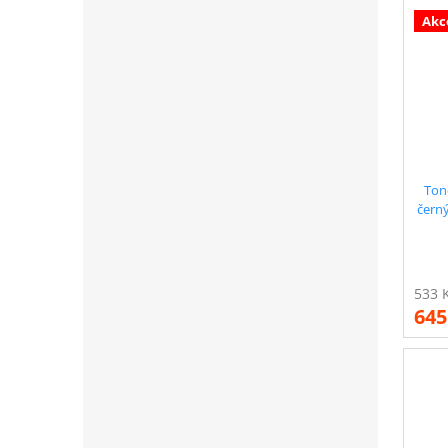
Akc
Ton
černý
!! 
645