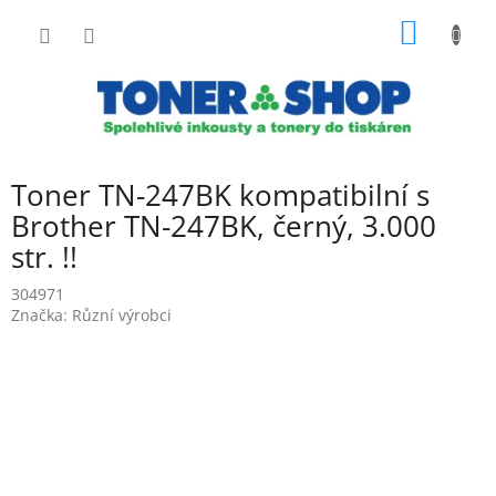
Přejít
NÁKUP
na
obsah
KOŠÍK
Toner TN-247BK kompatibilní s
Brother TN-247BK, černý, 3.000
str. !!
304971
Značka:
Různí výrobci