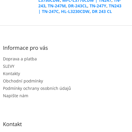
L3750CDW
,
MFC-L3770CDW | TN247
,
TN-
243
,
TN-247M
,
DR-243CL
,
TN-247Y
,
TN243
| TN-247C
,
HL-L3230CDW
,
DR 243 CL
Z
á
p
a
Informace pro vás
t
Doprava a platba
í
SLEVY
Kontakty
Obchodní podmínky
Podmínky ochrany osobních údajů
Napište nám
Kontakt