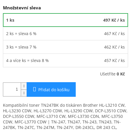
Množstevní sleva
1 ks
497 Kč
/ ks
2 ks = sleva 6 %
467 Kč
/ ks
3 ks = sleva 7 %
462 Kč
/ ks
4 a více ks = sleva 8 %
457 Kč
/ ks
Ušetříte
0 Kč
Přidat do košíku
Kompatibilní toner TN247BK do tiskáren Brother HL-L3210 CW,
HL-L3230 CDW, HL-L3270 CDW, HL-L3290 CDW, DCP-L3510 CDW,
DCP-L3550 CDW, MFC-L3710 CW, MFC-L3730 CDN, MFC-L3750
CDW, MFC-L3770 CDW | TN-247, TN247, TN-243, TN243, TN-
247BK, TN-247C, TN-247M, TN-247Y, DR-243CL, DR 243 CL,