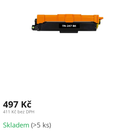
497 Kč
411 Kč bez DPH
Měrná
Skladem
(>5 ks)
cena: