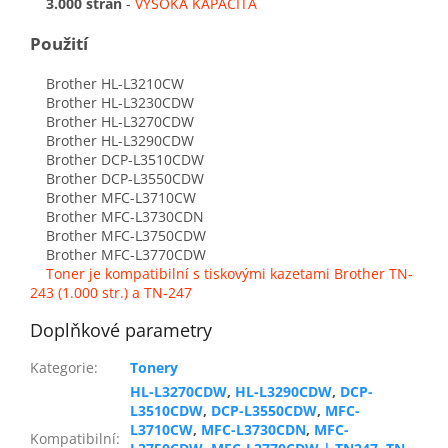
3.000 stran
-
VYSOKÁ KAPACITA
Použití
Brother HL-L3210CW
Brother HL-L3230CDW
Brother HL-L3270CDW
Brother HL-L3290CDW
Brother DCP-L3510CDW
Brother DCP-L3550CDW
Brother MFC-L3710CW
Brother MFC-L3730CDN
Brother MFC-L3750CDW
Brother MFC-L3770CDW
Toner je kompatibilní s tiskovými kazetami Brother TN-
243 (1.000 str.) a TN-247
Doplňkové parametry
Kategorie
:
Tonery
HL-L3270CDW
,
HL-L3290CDW
,
DCP-
L3510CDW
,
DCP-L3550CDW
,
MFC-
L3710CW
,
MFC-L3730CDN
,
MFC-
Kompatibilní
: