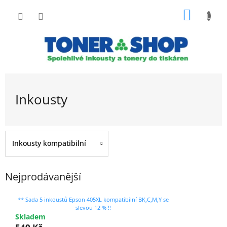
Přejít
NÁKUP
na
obsah
KOŠÍK
Inkousty
Inkousty kompatibilní
Nejprodávanější
** Sada 5 inkoustů Epson 405XL kompatibilní BK,C,M,Y se
slevou 12 % !!
Skladem