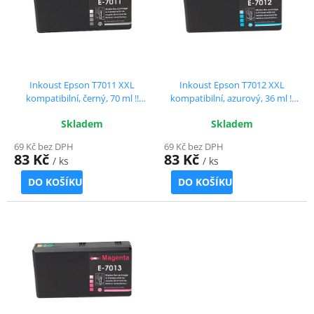
s
u
p
k
r
t
o
ů
d
u
Inkoust Epson T7011 XXL
Inkoust Epson T7012 XXL
k
kompatibilní, černý, 70 ml !!
kompatibilní, azurový, 36 ml !!
t
Extra vysoká kapacita
Extra vysoká kapacita
Skladem
Skladem
ů
69 Kč bez DPH
69 Kč bez DPH
83 Kč
83 Kč
/ ks
/ ks
DO KOŠÍKU
DO KOŠÍKU