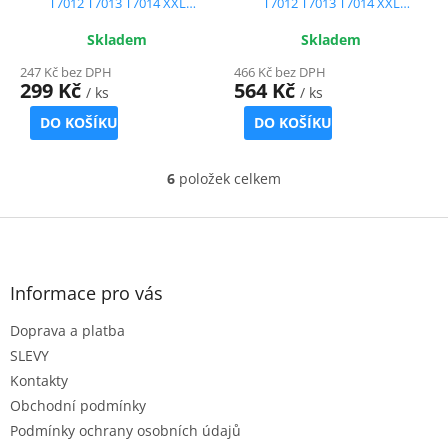
T7012 T7013 T7014 XXL
T7012 T7013 T7014 XXL
kompatibilní - sleva 10 % !!
kompatibilní - sleva 15 % !!
Skladem
Skladem
247 Kč bez DPH
466 Kč bez DPH
299 Kč
564 Kč
/ ks
/ ks
DO KOŠÍKU
DO KOŠÍKU
6
položek celkem
O
v
l
Z
á
á
d
p
a
a
Informace pro vás
c
t
í
Doprava a platba
í
p
r
SLEVY
v
Kontakty
k
Obchodní podmínky
y
Podmínky ochrany osobních údajů
v