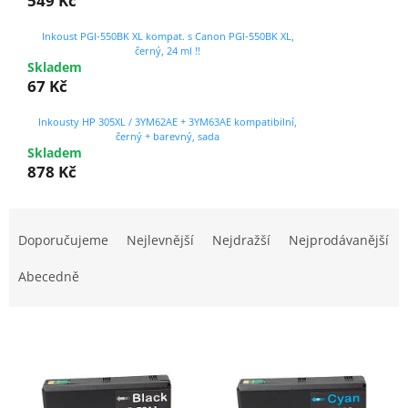
549 Kč
Inkoust PGI-550BK XL kompat. s Canon PGI-550BK XL,
černý, 24 ml !!
Skladem
67 Kč
Inkousty HP 305XL / 3YM62AE + 3YM63AE kompatibilní,
černý + barevný, sada
Skladem
878 Kč
Ř
a
Doporučujeme
Nejlevnější
Nejdražší
Nejprodávanější
z
e
Abecedně
n
í
V
p
ý
r
p
o
i
d