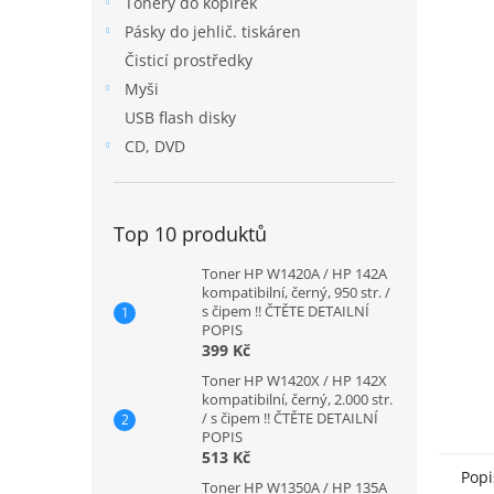
Tonery do kopírek
n
Pásky do jehlič. tiskáren
e
Čisticí prostředky
l
Myši
USB flash disky
CD, DVD
Top 10 produktů
Toner HP W1420A / HP 142A
kompatibilní, černý, 950 str. /
s čipem !! ČTĚTE DETAILNÍ
POPIS
399 Kč
Toner HP W1420X / HP 142X
kompatibilní, černý, 2.000 str.
/ s čipem !! ČTĚTE DETAILNÍ
POPIS
513 Kč
Popi
Toner HP W1350A / HP 135A