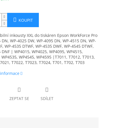
KOUPIT
ilní inkousty XXL do tiskáren Epson WorkForce Pro
 DN, WP-4025 DW, WP-4095 DN, WP-4515 DN, WP-
F, WP-4535 DTWF, WP-4535 DWF, WP-4545 DTWF,
 DNF | WP4015, WP4025, WP4095, WP4515,
 WP4535, WP4545, WP4595 |T7011, T7012, T7013,
7021, T7022, T7023, T7024, T701, T702, T703
 informace
ZEPTAT SE
SDÍLET