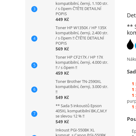
kompatibilní, černý, 1.100 str.
/ s čipem ČTĚTE DETAILNÍ
POPIS
Det
449 Kč
** 
Toner HP W1350X / HP 135X
kom
kompatibilní, černý, 2.400 str.
/ s čipem !! ČTĚTE DETAILNÍ
POPIS
569 Kč
Toner HP CF217X / HP 17X
Nák
kompatibilní, černý, 4.000 str.
!! / s čipem !!
Sad
459 Kč
Toner Brother TN-2590XL
1
kompatibilní, černý, 3.000 str.
1
!!
1
549 Kč
pur
** Sada 5 inkoustů Epson
1
405XL kompatibilní BK,C,M,Y
se slevou 12 % !!
Pou
549 Kč
Inkoust PGI-550BK XL
Eps
kompat. s Canon PGI-550BK