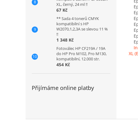
Eps
XL, černý, 24 ml !!
Eps
67 Kč
Eps
Eps
** Sada 4 tonerů CMYK
kompatibilní s HP
Eps
W2070,1,2,3A se slevou 11 %
Eps
!!
Eps
1 348 Kč
Eps
In
Fotoválec HP CF219A / 19A
XL (
do HP Pro M102, Pro M130,
kompatibilní, 12.000 str.
454 Kč
Přijímáme online platby
Z
á
p