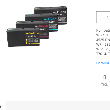
Kompatib
WP-4015
4525 DN
WP-4595
WP4525,
T7014, T
Detailní
TISK
s