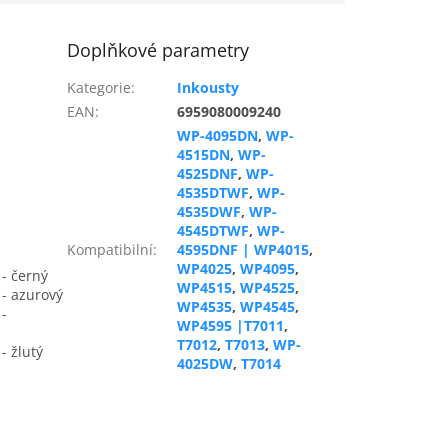
Doplňkové parametry
Kategorie
:
Inkousty
EAN
:
6959080009240
WP-4095DN
,
WP-
4515DN
,
WP-
4525DNF
,
WP-
4535DTWF
,
WP-
4535DWF
,
WP-
4545DTWF
,
WP-
Kompatibilní
:
4595DNF | WP4015
,
WP4025
,
WP4095
,
 - černý
WP4515
,
WP4525
,
 - azurový
WP4535
,
WP4545
,
 -
WP4595 |T7011
,
T7012
,
T7013
,
WP-
- žlutý
4025DW
,
T7014