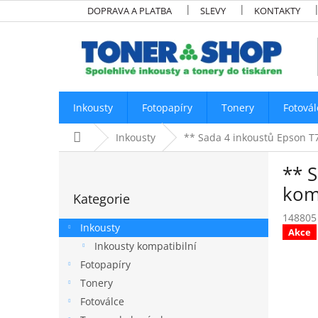
Přejít
DOPRAVA A PLATBA
SLEVY
KONTAKTY
na
obsah
Inkousty
Fotopapíry
Tonery
Fotovál
Domů
Inkousty
** Sada 4 inkoustů Epson T7
P
** 
o
Přeskočit
s
komp
Kategorie
kategorie
t
148805
r
Inkousty
Akce
a
Inkousty kompatibilní
n
Fotopapíry
n
í
Tonery
p
Fotoválce
a