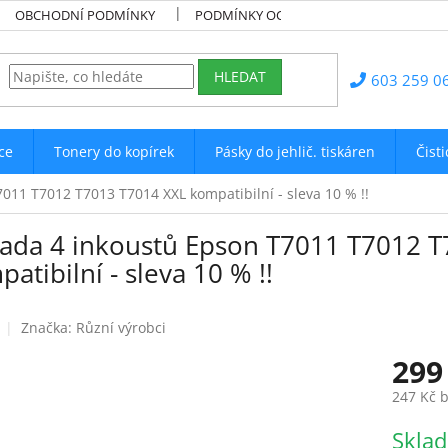
OBCHODNÍ PODMÍNKY
PODMÍNKY OCHRANY OSOBNÍCH ÚDAJŮ
HLEDAT
603 259 0
ce
Tonery do kopírek
Pásky do jehlič. tiskáren
Čist
011 T7012 T7013 T7014 XXL kompatibilní - sleva 10 % !!
Sada 4 inkoustů Epson T7011 T7012 
atibilní - sleva 10 % !!
Značka:
Různí výrobci
299
247 Kč 
Měrná
Skla
cena: