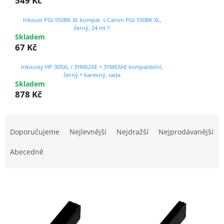
549 Kč
Inkoust PGI-550BK XL kompat. s Canon PGI-550BK XL,
černý, 24 ml !!
Skladem
67 Kč
Inkousty HP 305XL / 3YM62AE + 3YM63AE kompatibilní,
černý + barevný, sada
Skladem
878 Kč
Ř
a
Doporučujeme
Nejlevnější
Nejdražší
Nejprodávanější
z
e
Abecedně
n
í
V
p
ý
r
p
o
i
d