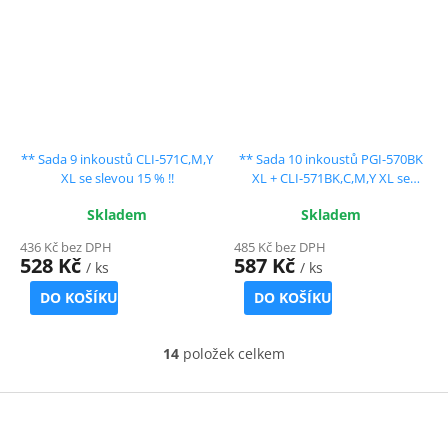
** Sada 9 inkoustů CLI-571C,M,Y
** Sada 10 inkoustů PGI-570BK
XL se slevou 15 % !!
XL + CLI-571BK,C,M,Y XL se
slevou 15 % !!
Skladem
Skladem
436 Kč bez DPH
485 Kč bez DPH
528 Kč
587 Kč
/ ks
/ ks
DO KOŠÍKU
DO KOŠÍKU
14
položek celkem
O
v
l
Z
á
á
d
p