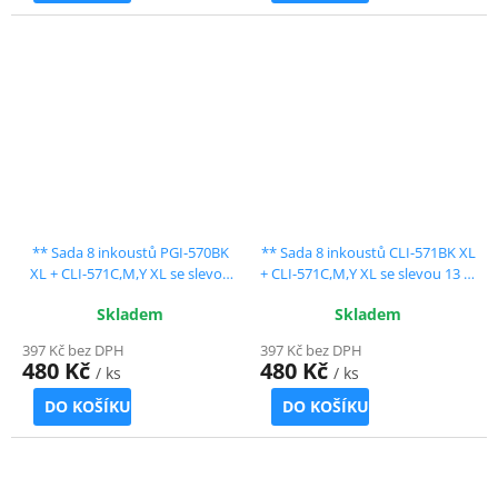
** Sada 8 inkoustů PGI-570BK
** Sada 8 inkoustů CLI-571BK XL
XL + CLI-571C,M,Y XL se slevou
+ CLI-571C,M,Y XL se slevou 13 %
13 % !!
!!
Skladem
Skladem
397 Kč bez DPH
397 Kč bez DPH
480 Kč
480 Kč
/ ks
/ ks
DO KOŠÍKU
DO KOŠÍKU