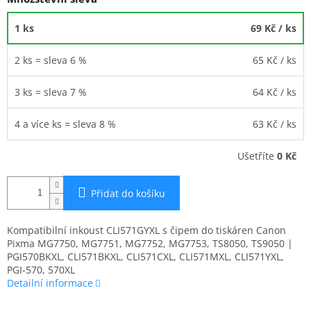
1 ks
69 Kč
/ ks
2 ks = sleva 6 %
65 Kč
/ ks
3 ks = sleva 7 %
64 Kč
/ ks
4 a více ks = sleva 8 %
63 Kč
/ ks
Ušetříte
0 Kč
Přidat do košíku
Kompatibilní inkoust CLI571GYXL s čipem do tiskáren Canon
Pixma MG7750, MG7751, MG7752, MG7753, TS8050, TS9050 |
PGI570BKXL, CLI571BKXL, CLI571CXL, CLI571MXL, CLI571YXL,
PGI-570, 570XL
Detailní informace