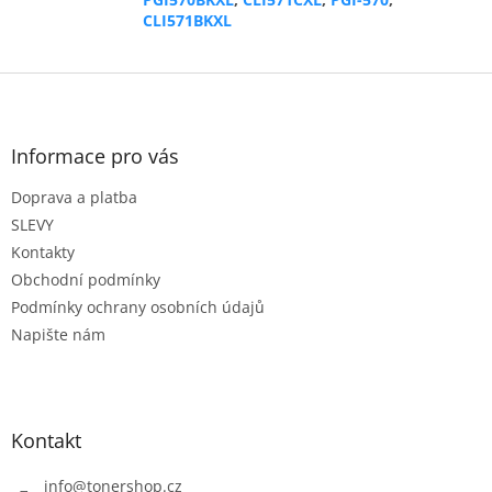
CLI571BKXL
Z
á
p
a
Informace pro vás
t
Doprava a platba
í
SLEVY
Kontakty
Obchodní podmínky
Podmínky ochrany osobních údajů
Napište nám
Kontakt
info
@
tonershop.cz