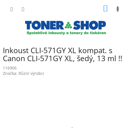
Přejít
NÁKUP
na
obsah
KOŠÍK
Inkoust CLI-571GY XL kompat. s
Canon CLI-571GY XL, šedý, 13 ml !!
116906
Značka:
Různí výrobci