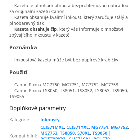
Kazeta je plnohodnotnou a bezproblémovou náhradou
za originální kazetu Canon
Kazeta obsahuje kvalitní inkoust, který zaručuje stálý a
plnobarevný tisk
Kazeta obsahuje čip
, který Vás informuje o množství
zbývajícího inkoustu v kazetě
Poznámka
Inkoustová kazeta může být bez papírové krabičky
Použití
Canon Pixma MG7750, MG7751, MG7752, MG7753
Canon Pixma TS8050, TS8051, TS8052, TS8053, TS9050,
TS9055
Doplňkové parametry
Kategorie
:
Inkousty
CLI571MXL
,
CLI571YXL
,
MG7751
,
MG7752
,
MG7753
,
TS8050
,
570XL
,
TS9050 |
Kompatibilní
:
PGI570BKXL
,
CLI571CXL
,
PGI-570
,