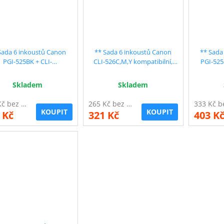
Sada 6 inkoustů Canon
** Sada 6 inkoustů Canon
** Sada
PGI-525BK + CLI-
CLI-526C,M,Y kompatibilní,
PGI-525
,C,M,Y,GY kompatibilní,
sleva 10 % !!
kompatib
sleva 10 % !!
Skladem
Skladem
265 Kč bez DPH
265 Kč bez DPH
KOUPIT
KOUPIT
 Kč
321 Kč
403 K