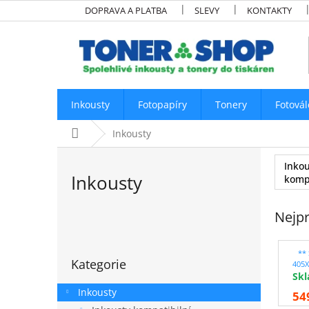
Přejít
DOPRAVA A PLATBA
SLEVY
KONTAKTY
na
obsah
Inkousty
Fotopapíry
Tonery
Fotovál
Domů
Inkousty
Inkou
Inkousty
kompa
Nejpr
P
o
Přeskočit
s
**
Kategorie
kategorie
405X
t
Sk
r
Inkousty
54
a