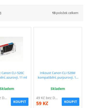
13
položek celkem
ě
t Canon CLI-526C
Inkoust Canon CLI-526M
lní, azurový, 11 ml
kompatibilní, purpurový, 11
ml
Skladem
Skladem
49 Kč bez DPH
49 Kč bez DPH
KOUPIT
KOUPIT
59 Kč