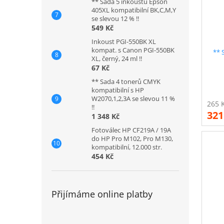
** Sada 5 inkoustů Epson
405XL kompatibilní BK,C,M,Y
se slevou 12 % !!
549 Kč
Inkoust PGI-550BK XL
kompat. s Canon PGI-550BK
** 
XL, černý, 24 ml !!
67 Kč
526BK
** Sada 4 tonerů CMYK
kompatibilní s HP
W2070,1,2,3A se slevou 11 %
!!
321
1 348 Kč
Fotoválec HP CF219A / 19A
do HP Pro M102, Pro M130,
kompatibilní, 12.000 str.
454 Kč
Přijímáme online platby