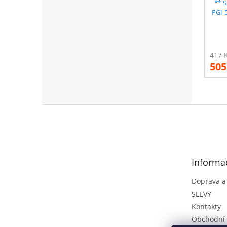
** 
PGI-
kom
505
Z
á
p
a
t
Informa
í
Doprava a
SLEVY
Kontakty
Obchodní