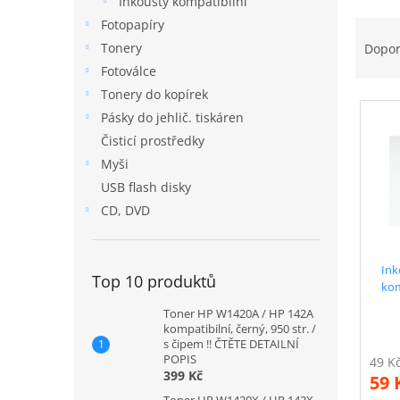
Inkousty kompatibilní
n
Ř
Fotopapíry
n
a
í
Tonery
Dopo
z
p
Fotoválce
e
a
Tonery do kopírek
V
n
n
Pásky do jehlič. tiskáren
ý
í
e
p
p
Čisticí prostředky
l
i
r
Myši
s
o
USB flash disky
p
d
CD, DVD
r
u
o
k
d
t
Ink
u
ů
Top 10 produktů
kom
k
Toner HP W1420A / HP 142A
t
kompatibilní, černý, 950 str. /
ů
s čipem !! ČTĚTE DETAILNÍ
POPIS
399 Kč
59 
Toner HP W1420X / HP 142X