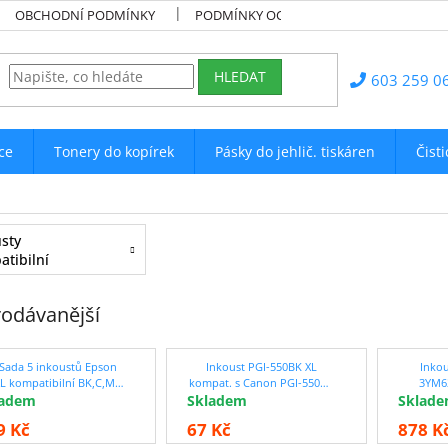
OBCHODNÍ PODMÍNKY
PODMÍNKY OCHRANY OSOBNÍCH ÚDAJŮ
HLEDAT
603 259 0
ce
Tonery do kopírek
Pásky do jehlič. tiskáren
Čist
sty
tibilní
odávanější
 Sada 5 inkoustů Epson
Inkoust PGI-550BK XL
Inkou
L kompatibilní BK,C,M,Y
kompat. s Canon PGI-550BK
3YM6
ladem
se slevou 12 % !!
Skladem
XL, černý, 24 ml !!
Sklad
kompa
ba
9 Kč
67 Kč
878 K