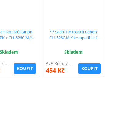
 8 inkoustů Canon
** Sada 9 inkoustů Canon
BK + CLI-526C,M,Y
CLI-526C,M,Y kompatibilní,
ilní, sleva 15 % !!
sleva 15 % !!
Skladem
Skladem
333 Kč bez DPH
375 Kč bez DPH
KOUPIT
KOUPIT
č
454 Kč