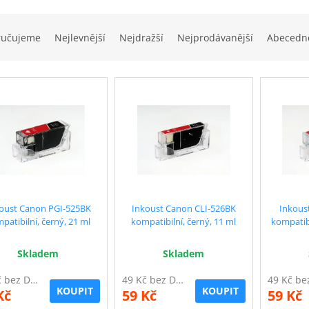
ručujeme
Nejlevnější
Nejdražší
Nejprodávanější
Abecedn
oust Canon PGI-525BK
Inkoust Canon CLI-526BK
Inkous
patibilní, černý, 21 ml
kompatibilní, černý, 11 ml
kompatibi
Skladem
Skladem
49 Kč bez DPH
49 Kč bez DPH
KOUPIT
KOUPIT
Kč
59 Kč
59 Kč