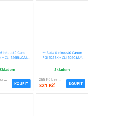
 6 inkoustů Canon
** Sada 6 inkoustů Canon
K + CLI-526BK,C,M,Y
PGI-525BK + CLI-526C,M,Y
ilní, sleva 10 % !!
kompatibilní, sleva 10 % !!
Skladem
Skladem
265 Kč bez DPH
265 Kč bez DPH
KOUPIT
KOUPIT
č
321 Kč