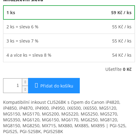
1 ks
59 Kč
/ ks
2 ks = sleva 6 %
55 Kč
/ ks
3 ks = sleva 7 %
55 Kč
/ ks
4 a více ks = sleva 8 %
54 Kč
/ ks
Ušetříte
0 Kč
Přidat do košíku
Kompatibilní inkoust CLI526BK s čipem do Canon iP4820,
iP4850, iP4870, iP4900, iP4950, iX6500, iX6550, MG5120,
MG5150, MG5170, MG5200, MG5220, MG5250, MG5270,
MG5350, MG6120, MG6150, MG6170, MG6250, MG8120,
MG8150, MG8250, MX715, MX880, MX885, MX895 | PGI-525,
PGI525, PGI-525BK, PGI525BK