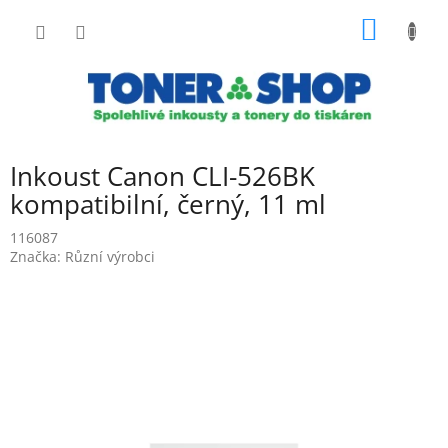
Přejít
NÁKUP
na
obsah
KOŠÍK
Inkoust Canon CLI-526BK
kompatibilní, černý, 11 ml
116087
Značka:
Různí výrobci