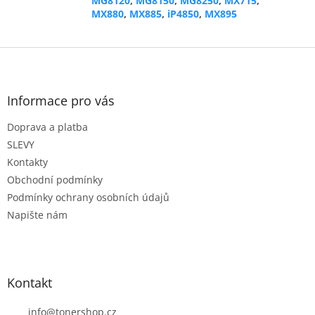
MG8120
,
MG8150
,
MG8250
,
MX715
,
MX880
,
MX885
,
iP4850
,
MX895
Z
á
p
a
Informace pro vás
t
Doprava a platba
í
SLEVY
Kontakty
Obchodní podmínky
Podmínky ochrany osobních údajů
Napište nám
Kontakt
info
@
tonershop.cz