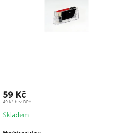
59 Kč
49 Kč bez DPH
Měrná
Skladem
cena:
Množstevní sleva