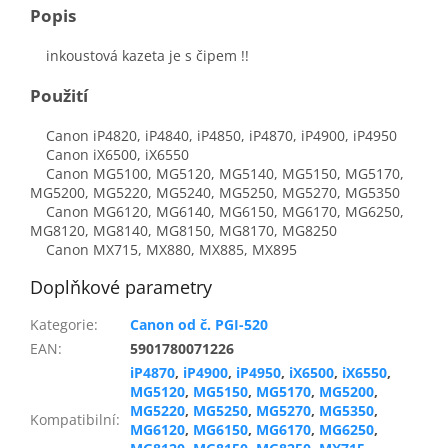
Popis
inkoustová kazeta je s čipem !!
Použití
Canon iP4820, iP4840, iP4850, iP4870, iP4900, iP4950
Canon iX6500, iX6550
Canon MG5100, MG5120, MG5140, MG5150, MG5170,
MG5200, MG5220, MG5240, MG5250, MG5270, MG5350
Canon MG6120, MG6140, MG6150, MG6170, MG6250,
MG8120, MG8140, MG8150, MG8170, MG8250
Canon MX715, MX880, MX885, MX895
Doplňkové parametry
Kategorie
:
Canon od č. PGI-520
EAN
:
5901780071226
iP4870
,
iP4900
,
iP4950
,
iX6500
,
iX6550
,
MG5120
,
MG5150
,
MG5170
,
MG5200
,
MG5220
,
MG5250
,
MG5270
,
MG5350
,
Kompatibilní
:
MG6120
,
MG6150
,
MG6170
,
MG6250
,