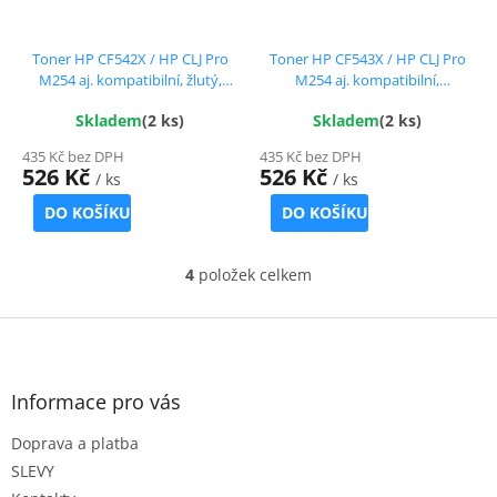
Toner HP CF542X / HP CLJ Pro
Toner HP CF543X / HP CLJ Pro
M254 aj. kompatibilní, žlutý,
M254 aj. kompatibilní,
2.500 str. !!
purpurový, 2.500 str. !!
Skladem
(2 ks)
Skladem
(2 ks)
435 Kč bez DPH
435 Kč bez DPH
526 Kč
526 Kč
/ ks
/ ks
DO KOŠÍKU
DO KOŠÍKU
4
položek celkem
O
v
l
Z
á
á
d
p
a
a
Informace pro vás
c
t
í
Doprava a platba
í
p
r
SLEVY
v