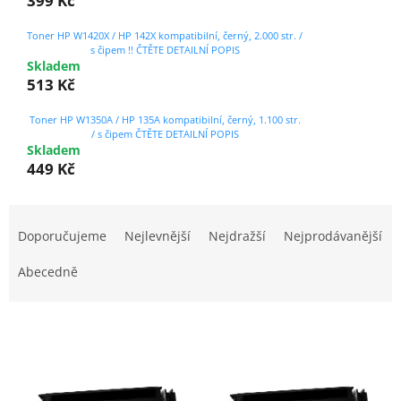
399 Kč
Toner HP W1420X / HP 142X kompatibilní, černý, 2.000 str. /
s čipem !! ČTĚTE DETAILNÍ POPIS
Skladem
513 Kč
Toner HP W1350A / HP 135A kompatibilní, černý, 1.100 str.
/ s čipem ČTĚTE DETAILNÍ POPIS
Skladem
449 Kč
Ř
a
Doporučujeme
Nejlevnější
Nejdražší
Nejprodávanější
z
e
Abecedně
n
í
V
p
ý
r
p
o
i
d