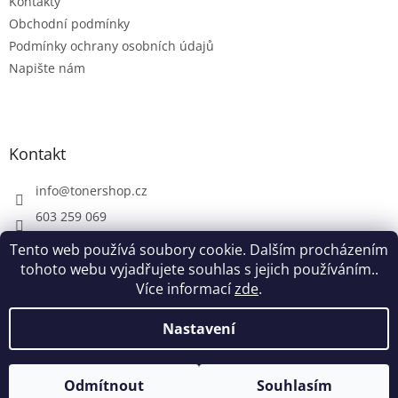
Kontakty
k
Obchodní podmínky
y
Podmínky ochrany osobních údajů
v
ý
Napište nám
p
i
s
u
Kontakt
info
@
tonershop.cz
603 259 069
Tento web používá soubory cookie. Dalším procházením
tohoto webu vyjadřujete souhlas s jejich používáním..
Více informací
zde
.
Vytvořil Shoptet
Nastavení
Copyright 2026
Tonershop.cz
. Všechna práva vyhrazena.
Odmítnout
Souhlasím