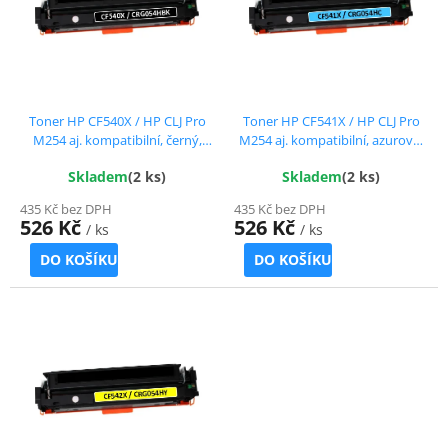
s
u
p
k
r
t
o
ů
d
u
Toner HP CF540X / HP CLJ Pro
Toner HP CF541X / HP CLJ Pro
k
M254 aj. kompatibilní, černý,
M254 aj. kompatibilní, azurový,
t
3.200 str. !!
2.500 str. !!
Skladem
(2 ks)
Skladem
(2 ks)
ů
435 Kč bez DPH
435 Kč bez DPH
526 Kč
526 Kč
/ ks
/ ks
DO KOŠÍKU
DO KOŠÍKU