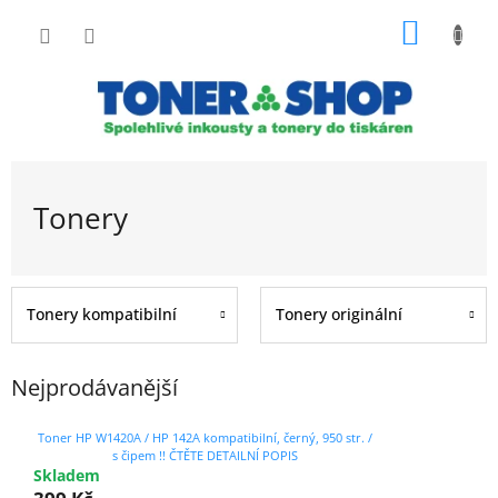
Přejít
NÁKUP
na
obsah
KOŠÍK
Tonery
Tonery kompatibilní
Tonery originální
Nejprodávanější
Toner HP W1420A / HP 142A kompatibilní, černý, 950 str. /
s čipem !! ČTĚTE DETAILNÍ POPIS
Skladem