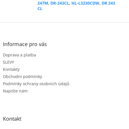
247M
,
DR-243CL
,
HL-L3230CDW
,
DR 243
CL
Z
á
p
a
Informace pro vás
t
Doprava a platba
í
SLEVY
Kontakty
Obchodní podmínky
Podmínky ochrany osobních údajů
Napište nám
Kontakt