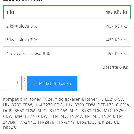
1 ks
497 Kč
/ ks
2 ks = sleva 6 %
467 Kč
/ ks
3 ks = sleva 7 %
462 Kč
/ ks
4 a více ks = sleva 8 %
457 Kč
/ ks
Ušetříte
0 Kč
Přidat do košíku
Kompatibilní toner TN247Y do tiskáren Brother HL-L3210 CW,
HL-L3230 CDW, HL-L3270 CDW, HL-L3290 CDW, DCP-L3510 CDW,
DCP-L3550 CDW, MFC-L3710 CW, MFC-L3730 CDN, MFC-L3750
CDW, MFC-L3770 CDW | TN-247, TN247, TN-243, TN243, TN-
247BK, TN-247C, TN-247M, TN-247Y, DR-243CL, DR 243 CL,
DR243