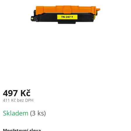
497 Kč
411 Kč bez DPH
Měrná
Skladem
(3 ks)
cena:
Množstevní sleva