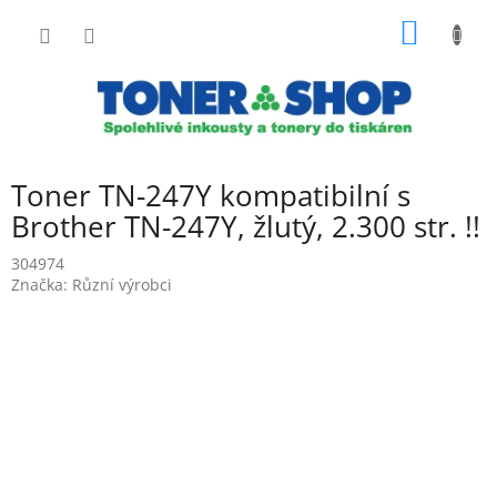
Přejít
NÁKUP
na
obsah
KOŠÍK
Toner TN-247Y kompatibilní s
Brother TN-247Y, žlutý, 2.300 str. !!
304974
Značka:
Různí výrobci