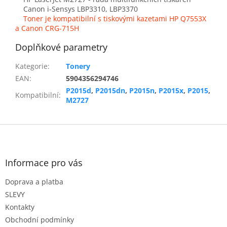
Canon i-Sensys LBP3310, LBP3370
Toner je kompatibilní s tiskovými kazetami HP Q7553X
a Canon CRG-715H
Doplňkové parametry
Kategorie
:
Tonery
EAN
:
5904356294746
P2015d
,
P2015dn
,
P2015n
,
P2015x
,
P2015
,
Kompatibilní
:
M2727
Z
á
p
a
Informace pro vás
t
Doprava a platba
í
SLEVY
Kontakty
Obchodní podmínky