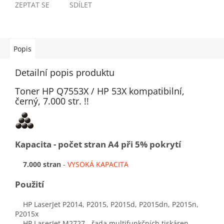
ZEPTAT SE
SDÍLET
Popis
Detailní popis produktu
Toner HP Q7553X / HP 53X kompatibilní,
černý, 7.000 str. !!
Kapacita - počet stran A4 při 5% pokrytí
7.000 stran
-
VYSOKÁ KAPACITA
Použití
HP LaserJet P2014, P2015, P2015d, P2015dn, P2015n,
P2015x
HP LaserJet M2727 - řada multifunkčních tiskáren