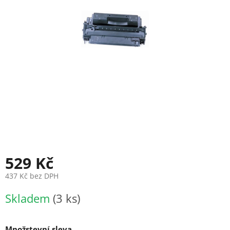
529 Kč
437 Kč bez DPH
Měrná
Skladem
(3 ks)
cena:
Množstevní sleva