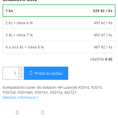
1 ks
529 Kč
/ ks
2 ks = sleva 6 %
497 Kč
/ ks
3 ks = sleva 7 %
492 Kč
/ ks
4 a více ks = sleva 8 %
487 Kč
/ ks
Ušetříte
0 Kč
Přidat do košíku
Kompatibilní toner do tiskáren HP LaserJet P2014, P2015,
P2015d, P2015dn, P2015n, P2015x, M2727
Detailní informace