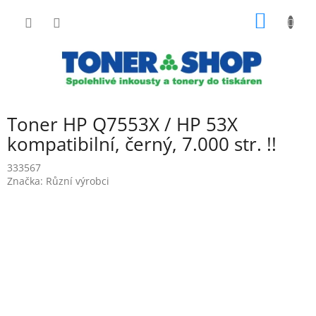
Přejít
NÁKUP
na
obsah
KOŠÍK
Toner HP Q7553X / HP 53X
kompatibilní, černý, 7.000 str. !!
333567
Značka:
Různí výrobci