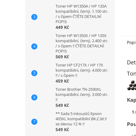
Toner HP W1350A / HP 135A
kompatibilní, černý, 1.100 str.
/ s čipem ČTĚTE DETAILNÍ
POPIS
449 Kč
Toner HP W1350X / HP 135X
kompatibilní, černý, 2.400 str.
Popi
/ s čipem !! ČTĚTE DETAILNÍ
POPIS
569 Kč
Det
Toner HP CF217X / HP 17X
kompatibilní, černý, 4.000 str.
Ton
!! / s čipem !!
459 Kč
Toner Brother TN-2590XL
kompatibilní, černý, 3.000 str.
Kap
!!
549 Kč
1.
** Sada 5 inkoustů Epson
405XL kompatibilní BK,C,M,Y
Pou
se slevou 12 % !!
549 Kč