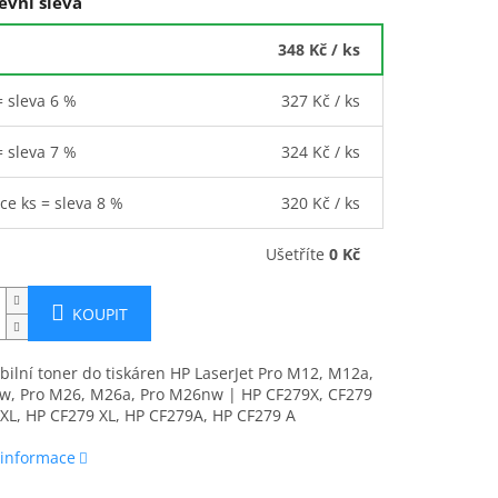
evní sleva
348 Kč
/ ks
= sleva 6 %
327 Kč
/ ks
= sleva 7 %
324 Kč
/ ks
íce ks = sleva 8 %
320 Kč
/ ks
Ušetříte
0 Kč
KOUPIT
ilní toner do tiskáren HP LaserJet Pro M12, M12a,
w, Pro M26, M26a, Pro M26nw | HP CF279X, CF279
XL, HP CF279 XL, HP CF279A, HP CF279 A
 informace