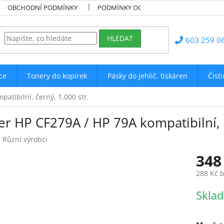
OBCHODNÍ PODMÍNKY
PODMÍNKY OCHRANY OSOBNÍCH ÚDAJŮ
HLEDAT
603 259 0
ce
Tonery do kopírek
Pásky do jehlič. tiskáren
Čist
atibilní, černý, 1.000 str.
r HP CF279A / HP 79A kompatibilní, č
:
Různí výrobci
348
288 Kč 
Měrná
Skla
cena: