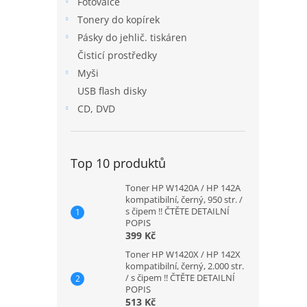
Fotoválce
n
Tonery do kopírek
e
Pásky do jehlič. tiskáren
l
Čisticí prostředky
Myši
USB flash disky
CD, DVD
Top 10 produktů
Toner HP W1420A / HP 142A
kompatibilní, černý, 950 str. /
s čipem !! ČTĚTE DETAILNÍ
POPIS
399 Kč
Toner HP W1420X / HP 142X
kompatibilní, černý, 2.000 str.
/ s čipem !! ČTĚTE DETAILNÍ
POPIS
513 Kč