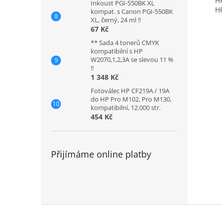
HP 
Inkoust PGI-550BK XL
HP 
kompat. s Canon PGI-550BK
XL, černý, 24 ml !!
67 Kč
** Sada 4 tonerů CMYK
kompatibilní s HP
W2070,1,2,3A se slevou 11 %
!!
1 348 Kč
Fotoválec HP CF219A / 19A
do HP Pro M102, Pro M130,
kompatibilní, 12.000 str.
454 Kč
Přijímáme online platby
Z
á