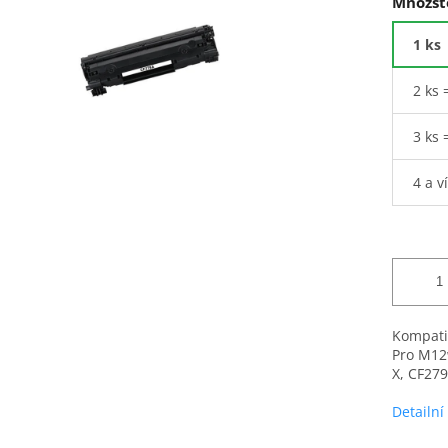
Množst
1 ks
2 ks 
3 ks 
4 a v
Kompatib
Pro M12
X, CF279
Detailní