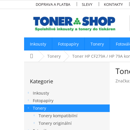
Přejít
DOPRAVA A PLATBA
SLEVY
KONTAKTY
na
obsah
Inkousty
Fotopapíry
Tonery
Fotovál
Domů
Tonery
Toner HP CF279A / HP 79A komp
P
Tone
o
Přeskočit
s
Kategorie
Značka
kategorie
t
r
Inkousty
a
Fotopapíry
n
Tonery
n
í
Tonery kompatibilní
p
Tonery originální
a