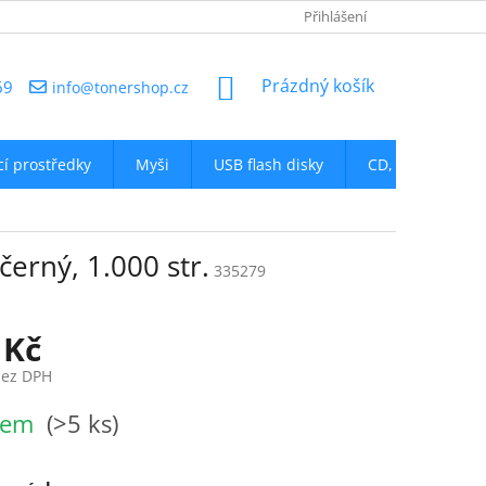
NAPIŠTE NÁM
Přihlášení
NÁKUPNÍ
Prázdný košík
69
info@tonershop.cz
KOŠÍK
icí prostředky
Myši
USB flash disky
CD, DVD
D
erný, 1.000 str.
335279
 Kč
bez DPH
dem
(>5 ks)