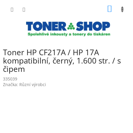
Přejít
NÁKUP
na
obsah
KOŠÍK
Toner HP CF217A / HP 17A
kompatibilní, černý, 1.600 str. / s
čipem
335039
Značka:
Různí výrobci