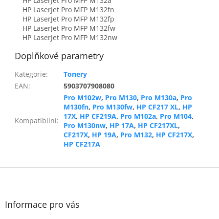
HP LaserJet Pro MFP M132a
HP LaserJet Pro MFP M132fn
HP LaserJet Pro MFP M132fp
HP LaserJet Pro MFP M132fw
HP LaserJet Pro MFP M132nw
Doplňkové parametry
Kategorie
:
Tonery
EAN
:
5903707908080
Pro M102w
,
Pro M130
,
Pro M130a
,
Pro
M130fn
,
Pro M130fw
,
HP CF217 XL
,
HP
17X
,
HP CF219A
,
Pro M102a
,
Pro M104
,
Kompatibilní
:
Pro M130nw
,
HP 17A
,
HP CF217XL
,
CF217X
,
HP 19A
,
Pro M132
,
HP CF217X
,
HP CF217A
Z
á
p
a
Informace pro vás
t