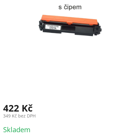
422 Kč
349 Kč bez DPH
Měrná
Skladem
cena: