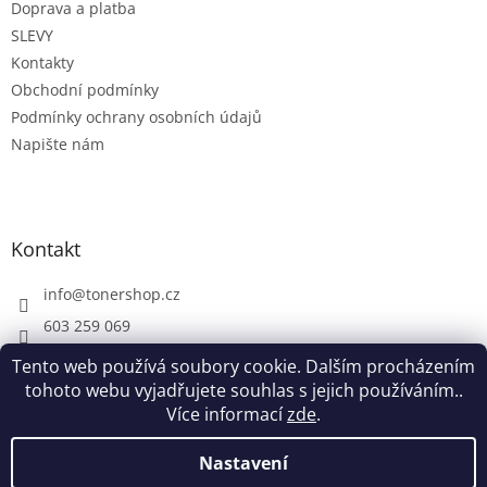
Doprava a platba
í
SLEVY
Kontakty
Obchodní podmínky
Podmínky ochrany osobních údajů
Napište nám
Kontakt
info
@
tonershop.cz
603 259 069
Tento web používá soubory cookie. Dalším procházením
tohoto webu vyjadřujete souhlas s jejich používáním..
Více informací
zde
.
Vytvořil Shoptet
Nastavení