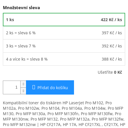
Množstevní sleva
1 ks
422 Kč
/ ks
2 ks = sleva 6 %
397 Kč
/ ks
3 ks = sleva 7 %
392 Kč
/ ks
4 a více ks = sleva 8 %
388 Kč
/ ks
Ušetříte
0 Kč
Přidat do košíku
Kompatibilní toner do tiskáren HP LaserJet Pro M102, Pro
M102a, Pro M102w, Pro M104, Pro M104a, Pro M104w, Pro MFP
M130, Pro MFP M130a, Pro MFP M130fn, Pro MFP M130fw, Pro
MFP M130nw, Pro MFP M132, Pro MFP M132a, Pro MFP M132fw,
Pro MFP M132nw | HP CF217A, HP 17A, HP CF217XL , CF217X, HP