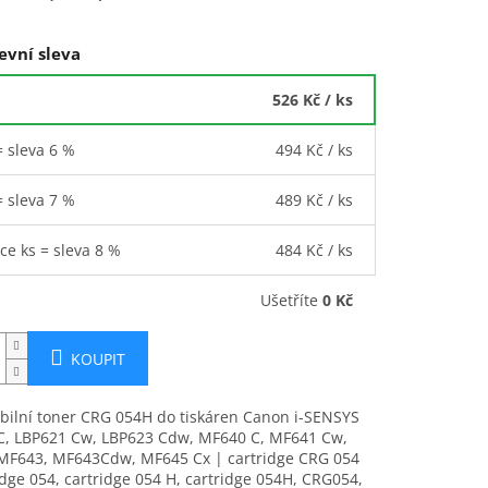
evní sleva
526 Kč
/ ks
= sleva 6 %
494 Kč
/ ks
= sleva 7 %
489 Kč
/ ks
íce ks = sleva 8 %
484 Kč
/ ks
Ušetříte
0 Kč
KOUPIT
bilní toner CRG 054H do tiskáren Canon i-SENSYS
C, LBP621 Cw, LBP623 Cdw, MF640 C, MF641 Cw,
MF643, MF643Cdw, MF645 Cx | cartridge CRG 054
idge 054, cartridge 054 H, cartridge 054H, CRG054,