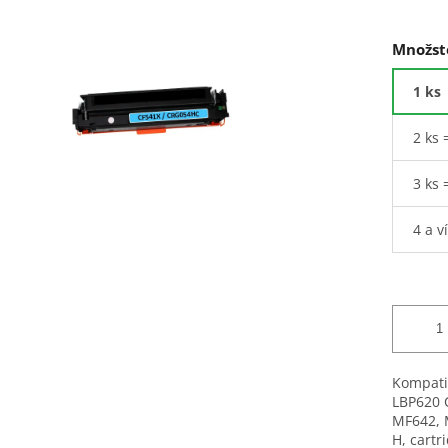
Množst
1 ks
2 ks 
3 ks 
4 a v
Kompati
LBP620 
MF642, 
H, cartr