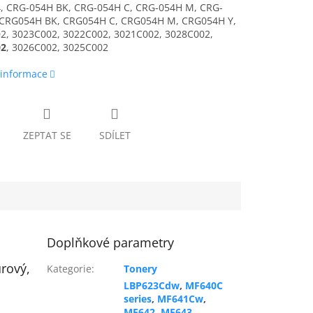
, CRG-054H BK, CRG-054H C, CRG-054H M, CRG-
 CRG054H BK, CRG054H C, CRG054H M, CRG054H Y,
2, 3023C002, 3022C002, 3021C002, 3028C002,
02
, 3026C002, 3025C002
 informace
ZEPTAT SE
SDÍLET
Doplňkové parametry
rový,
Kategorie
:
Tonery
LBP623Cdw
,
MF640C
series
,
MF641Cw
,
MF642
,
MF643
,