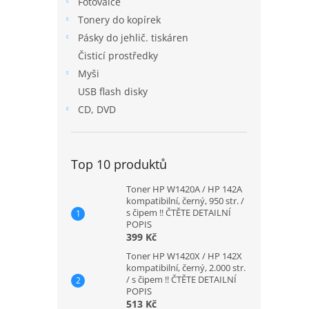
Fotoválce
n
Tonery do kopírek
e
Pásky do jehlič. tiskáren
l
Čisticí prostředky
Myši
USB flash disky
CD, DVD
Top 10 produktů
Toner HP W1420A / HP 142A
kompatibilní, černý, 950 str. /
s čipem !! ČTĚTE DETAILNÍ
POPIS
399 Kč
Toner HP W1420X / HP 142X
kompatibilní, černý, 2.000 str.
/ s čipem !! ČTĚTE DETAILNÍ
POPIS
513 Kč