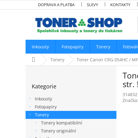
Přejít
DOPRAVA A PLATBA
SLEVY
KONTAKTY
na
obsah
Inkousty
Fotopapíry
Tonery
Fotovál
Domů
Tonery
Toner Canon CRG-054HC / MF645
P
Ton
o
Přeskočit
s
str. 
Kategorie
kategorie
t
314832
r
Inkousty
Značka
a
Fotopapíry
n
Tonery
n
í
Tonery kompatibilní
p
Tonery originální
a