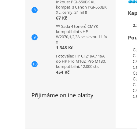
Inkoust PGI-550BK XL
kompat. s Canon PGI-550BK
Kap
XL, černý, 24 ml !!
67 Kč
2.
** Sada 4 tonerů CMYK
kompatibilní s HP
Pou
W2070,1,2,3A se slevou 11 %
!!
1 348 Kč
Can
Can
Fotoválec HP CF219A / 19A
Can
do HP Pro M102, Pro M130,
kompatibilní, 12.000 str.
Can
454 Kč
Can
Can
Can
Can
Přijímáme online platby
Can
Z