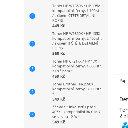
Toner HP W1350A / HP 135A
kompatibilní, černý, 1.100 str.
/ s čipem ČTĚTE DETAILNÍ
POPIS
449 Kč
Toner HP W1350X / HP 135X
kompatibilní, černý, 2.400 str.
/ s čipem !! ČTĚTE DETAILNÍ
POPIS
569 Kč
Toner HP CF217X / HP 17X
kompatibilní, černý, 4.000 str.
!! / s čipem !!
459 Kč
Popi
Toner Brother TN-2590XL
kompatibilní, černý, 3.000 str.
!!
Det
549 Kč
** Sada 5 inkoustů Epson
Ton
405XL kompatibilní BK,C,M,Y
2.30
se slevou 12 % !!
549 Kč