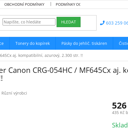
OBCHODNÍ PODMÍNKY
PODMÍNKY OCHRANY OSOBNÍCH ÚDAJŮ
HLEDAT
603 259 0
ce
Tonery do kopírek
Pásky do jehlič. tiskáren
Čist
Cx aj. kompatibilní, azurový, 2.300 str. !!
er Canon CRG-054HC / MF645Cx aj. ko
!!
:
Různí výrobci
526
435 Kč 
Měrná
Skla
cena: