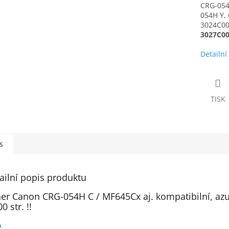
CRG-054
054H Y,
3024C00
3027C0
Detailní
TISK
s
ailní popis produktu
er Canon CRG-054H C / MF645Cx aj. kompatibilní, azu
0 str. !!