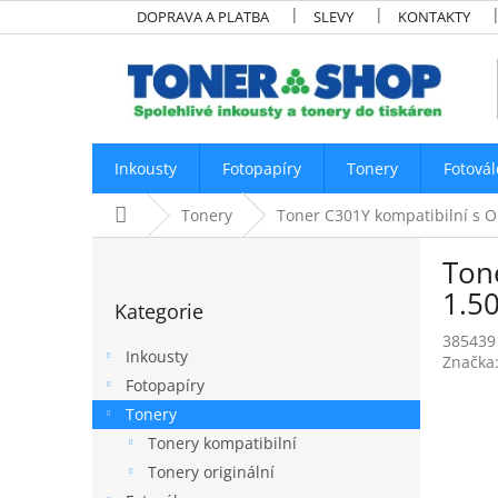
Přejít
DOPRAVA A PLATBA
SLEVY
KONTAKTY
na
obsah
Inkousty
Fotopapíry
Tonery
Fotovál
Domů
Tonery
Toner C301Y kompatibilní s O
P
Ton
o
Přeskočit
s
1.50
Kategorie
kategorie
t
385439
r
Inkousty
Značka
a
Fotopapíry
n
Tonery
n
í
Tonery kompatibilní
p
Tonery originální
a