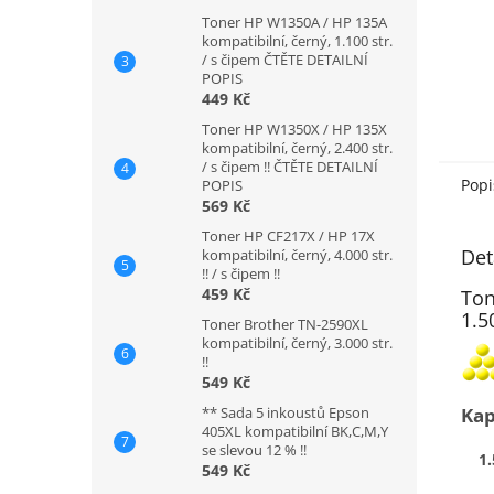
Toner HP W1350A / HP 135A
kompatibilní, černý, 1.100 str.
/ s čipem ČTĚTE DETAILNÍ
POPIS
449 Kč
Toner HP W1350X / HP 135X
kompatibilní, černý, 2.400 str.
/ s čipem !! ČTĚTE DETAILNÍ
Popi
POPIS
569 Kč
Toner HP CF217X / HP 17X
Det
kompatibilní, černý, 4.000 str.
!! / s čipem !!
459 Kč
Ton
1.5
Toner Brother TN-2590XL
kompatibilní, černý, 3.000 str.
!!
549 Kč
Kap
** Sada 5 inkoustů Epson
405XL kompatibilní BK,C,M,Y
se slevou 12 % !!
1.
549 Kč