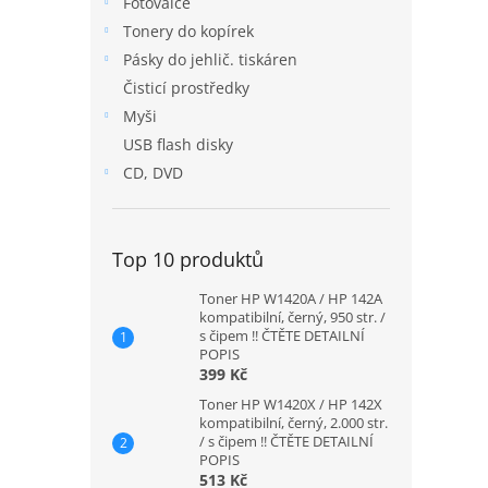
Fotoválce
n
Tonery do kopírek
e
Pásky do jehlič. tiskáren
l
Čisticí prostředky
Myši
USB flash disky
CD, DVD
Top 10 produktů
Toner HP W1420A / HP 142A
kompatibilní, černý, 950 str. /
s čipem !! ČTĚTE DETAILNÍ
POPIS
399 Kč
Toner HP W1420X / HP 142X
kompatibilní, černý, 2.000 str.
/ s čipem !! ČTĚTE DETAILNÍ
POPIS
513 Kč