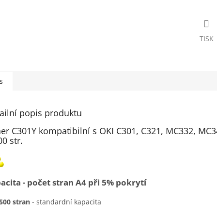
TISK
s
ailní popis produktu
er C301Y kompatibilní s OKI C301, C321, MC332, MC34
00 str.
acita - počet stran A4 při 5% pokrytí
500 stran
- standardní kapacita