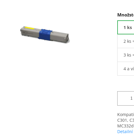
Množst
1 ks
2 ks 
3 ks 
4 a v
Kompati
C301, C
MC332d
Detailní