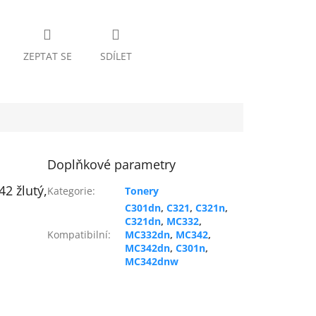
ZEPTAT SE
SDÍLET
Doplňkové parametry
2 žlutý,
Kategorie
:
Tonery
C301dn
,
C321
,
C321n
,
C321dn
,
MC332
,
Kompatibilní
:
MC332dn
,
MC342
,
MC342dn
,
C301n
,
MC342dnw