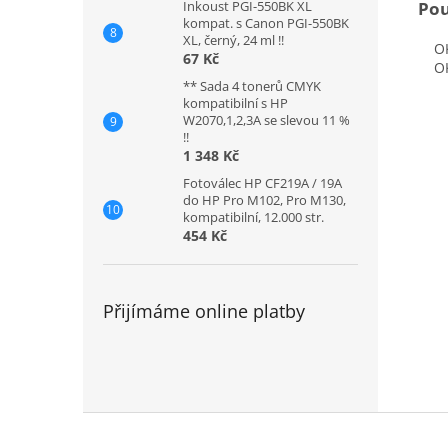
Pou
Inkoust PGI-550BK XL
kompat. s Canon PGI-550BK
XL, černý, 24 ml !!
OKI
67 Kč
OKI
** Sada 4 tonerů CMYK
kompatibilní s HP
W2070,1,2,3A se slevou 11 %
!!
1 348 Kč
Fotoválec HP CF219A / 19A
do HP Pro M102, Pro M130,
kompatibilní, 12.000 str.
454 Kč
Přijímáme online platby
Z
á