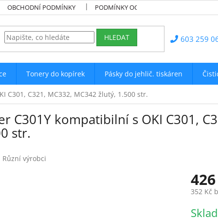
OBCHODNÍ PODMÍNKY
PODMÍNKY OCHRANY OSOBNÍCH ÚDAJŮ
HLEDAT
603 259 0
ce
Tonery do kopírek
Pásky do jehlič. tiskáren
Čist
KI C301, C321, MC332, MC342 žlutý, 1.500 str.
er C301Y kompatibilní s OKI C301, C
0 str.
:
Různí výrobci
426
352 Kč 
Měrná
Skla
cena: