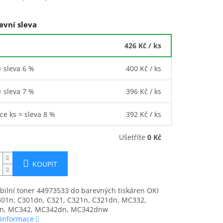
evní sleva
426 Kč
/ ks
= sleva 6 %
400 Kč
/ ks
= sleva 7 %
396 Kč
/ ks
íce ks = sleva 8 %
392 Kč
/ ks
Ušetříte
0 Kč
KOUPIT
bilní toner 44973533 do barevných tiskáren OKI
301n, C301dn, C321, C321n, C321dn, MC332,
n, MC342, MC342dn, MC342dnw
 informace