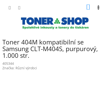
Přejít
NÁKUP
na
obsah
KOŠÍK
Toner 404M kompatibilní se
Samsung CLT-M404S, purpurový,
1.000 str.
405344
Značka:
Různí výrobci