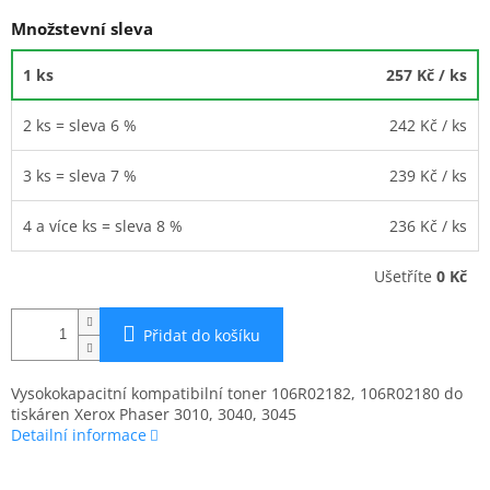
Množstevní sleva
1 ks
257 Kč
/ ks
2 ks = sleva 6 %
242 Kč
/ ks
3 ks = sleva 7 %
239 Kč
/ ks
4 a více ks = sleva 8 %
236 Kč
/ ks
Ušetříte
0 Kč
Přidat do košíku
Vysokokapacitní kompatibilní toner 106R02182, 106R02180 do
tiskáren Xerox Phaser 3010, 3040, 3045
Detailní informace