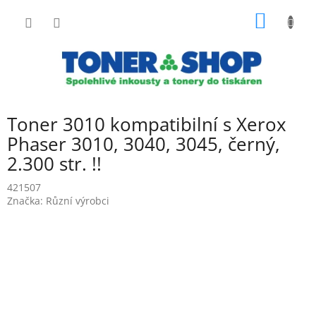
Přejít
NÁKUP
na
obsah
KOŠÍK
Toner 3010 kompatibilní s Xerox
Phaser 3010, 3040, 3045, černý,
2.300 str. !!
421507
Značka:
Různí výrobci