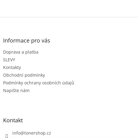
Z
á
p
a
Informace pro vás
t
Doprava a platba
í
SLEVY
Kontakty
Obchodní podmínky
Podmínky ochrany osobních údajů
Napište nám
Kontakt
info
@
tonershop.cz