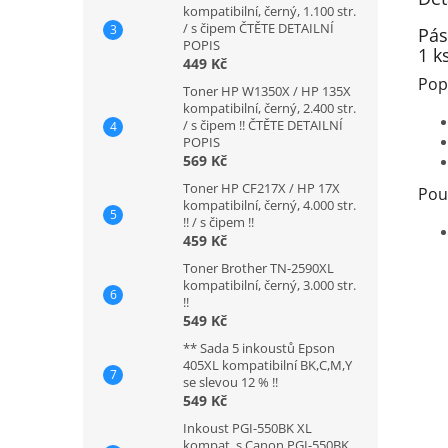
kompatibilní, černý, 1.100 str.
/ s čipem ČTĚTE DETAILNÍ
Pás
POPIS
1 k
449 Kč
Pop
Toner HP W1350X / HP 135X
kompatibilní, černý, 2.400 str.
/ s čipem !! ČTĚTE DETAILNÍ
POPIS
569 Kč
Toner HP CF217X / HP 17X
Použ
kompatibilní, černý, 4.000 str.
!! / s čipem !!
459 Kč
Toner Brother TN-2590XL
kompatibilní, černý, 3.000 str.
!!
549 Kč
** Sada 5 inkoustů Epson
405XL kompatibilní BK,C,M,Y
se slevou 12 % !!
549 Kč
Inkoust PGI-550BK XL
kompat. s Canon PGI-550BK