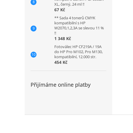
XL, černý, 24 ml !!
67 Kč
** Sada 4 tonerů CMYK
kompatibilní s HP
W2070,1,2,3A se slevou 11 %
!!
1 348 Kč
Fotoválec HP CF219A / 19A
do HP Pro M102, Pro M130,
kompatibilní, 12.000 str.
454 Kč
Přijímáme online platby
Z
á
p