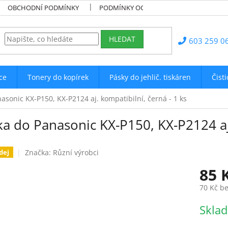
OBCHODNÍ PODMÍNKY
PODMÍNKY OCHRANY OSOBNÍCH ÚDAJŮ
HLEDAT
603 259 0
ce
Tonery do kopírek
Pásky do jehlič. tiskáren
Čist
asonic KX-P150, KX-P2124 aj. kompatibilní, černá - 1 ks
a do Panasonic KX-P150, KX-P2124 aj.
Značka:
Různí výrobci
dej
85 
70 Kč b
Měrná
Skla
cena: