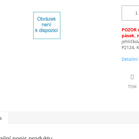
POZOR d
pásek, 
jehličko
P2124, K
Detailní
TISK
s
ailní popis produktu