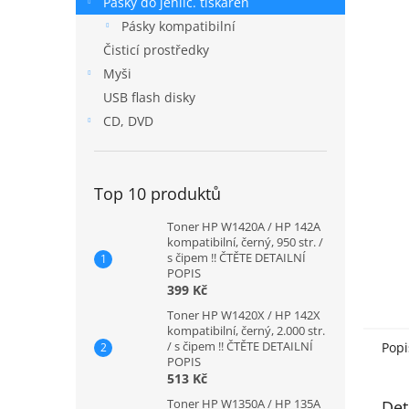
Pásky do jehlič. tiskáren
n
Pásky kompatibilní
e
Čisticí prostředky
l
Myši
USB flash disky
CD, DVD
Top 10 produktů
Toner HP W1420A / HP 142A
kompatibilní, černý, 950 str. /
s čipem !! ČTĚTE DETAILNÍ
POPIS
399 Kč
Toner HP W1420X / HP 142X
kompatibilní, černý, 2.000 str.
/ s čipem !! ČTĚTE DETAILNÍ
Popi
POPIS
513 Kč
Toner HP W1350A / HP 135A
Det