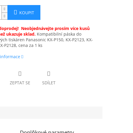
KOUPIT
oprodej! Neobjednávejte prosím více kusů
než ukazuje sklad.
Kompatibilní páska do
vých tiskáren Panasonic KX-P150, KX-P2123, KX-
X-P2128, cena za 1 ks
 informace
ZEPTAT SE
SDÍLET
Doplňkové parametry