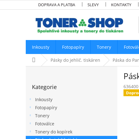
Přejít
DOPRAVA A PLATBA
SLEVY
KONTAKTY
na
obsah
Inkousty
Fotopapíry
Tonery
Fotovál
Domů
Pásky do jehlič. tiskáren
Páska do Pan
P
Pásk
o
Přeskočit
s
Kategorie
636400
kategorie
t
Dopro
r
Inkousty
a
Fotopapíry
n
Tonery
n
í
Fotoválce
p
Tonery do kopírek
a