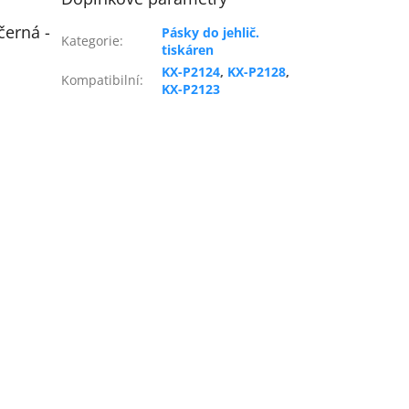
černá -
Pásky do jehlič.
Kategorie
:
tiskáren
KX-P2124
,
KX-P2128
,
Kompatibilní
:
KX-P2123