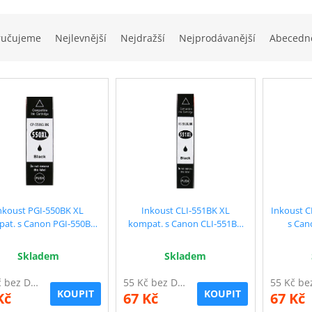
ručujeme
Nejlevnější
Nejdražší
Nejprodávanější
Abecedn
nkoust PGI-550BK XL
Inkoust CLI-551BK XL
Inkoust C
at. s Canon PGI-550BK
kompat. s Canon CLI-551BK
s Can
XL, černý, 24 ml !!
XL, černý, 13 ml !!
purp
Skladem
Skladem
55 Kč bez DPH
55 Kč bez DPH
KOUPIT
KOUPIT
Kč
67 Kč
67 Kč