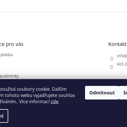
r
v
k
y
v
ý
p
i
ce pro vás
Kontakt
s
u
 platba
info
603 2
 podmínky
ochrany
údajů
používá soubory cookie. Dalším
Odmítnout
S
m tohoto webu vyjadřujete souhlas
nám
užíváním.. Více informací
zde
.
ní
zena.