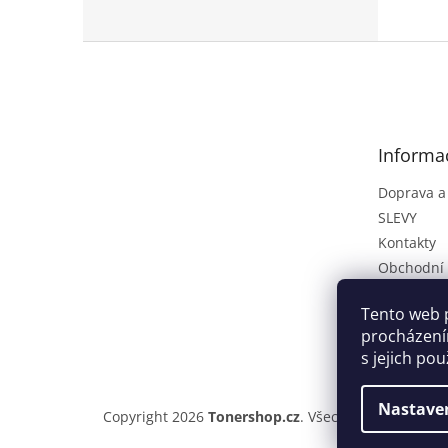
Z
á
p
a
t
Informa
í
Doprava a
SLEVY
Kontakty
Obchodní
Podmínky 
osobních 
Tento web 
procházení
Napište 
s jejich po
Nastave
Copyright 2026
Tonershop.cz
. Všechna práva vyhra