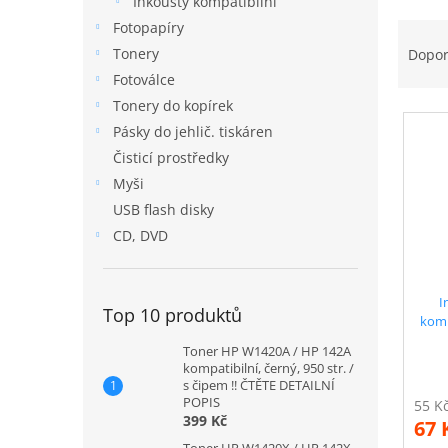
Inkousty kompatibilní
n
Ř
Fotopapíry
n
a
í
Tonery
Dopo
z
p
Fotoválce
e
a
Tonery do kopírek
V
n
n
Pásky do jehlič. tiskáren
ý
í
e
p
p
Čisticí prostředky
l
i
r
Myši
s
o
USB flash disky
p
d
CD, DVD
r
u
o
k
d
t
I
u
ů
Top 10 produktů
komp
k
Toner HP W1420A / HP 142A
t
kompatibilní, černý, 950 str. /
ů
s čipem !! ČTĚTE DETAILNÍ
POPIS
399 Kč
67 
Toner HP W1420X / HP 142X