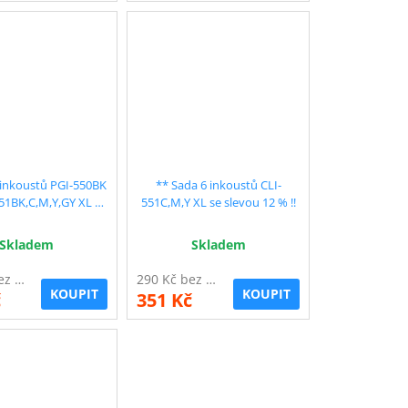
 inkoustů PGI-550BK
** Sada 6 inkoustů CLI-
551BK,C,M,Y,GY XL se
551C,M,Y XL se slevou 12 % !!
levou 12 % !!
Skladem
Skladem
290 Kč bez DPH
290 Kč bez DPH
KOUPIT
KOUPIT
č
351 Kč