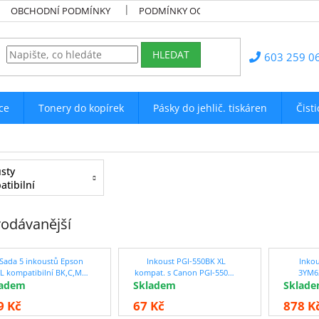
OBCHODNÍ PODMÍNKY
PODMÍNKY OCHRANY OSOBNÍCH ÚDAJŮ
HLEDAT
603 259 0
ce
Tonery do kopírek
Pásky do jehlič. tiskáren
Čist
sty
tibilní
odávanější
 Sada 5 inkoustů Epson
Inkoust PGI-550BK XL
Inkou
L kompatibilní BK,C,M,Y
kompat. s Canon PGI-550BK
3YM6
ladem
se slevou 12 % !!
Skladem
XL, černý, 24 ml !!
Sklad
kompa
ba
9 Kč
67 Kč
878 K