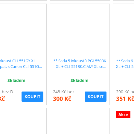
nkoust CLI-551GY XL
** Sada 5 inkoustů PGI-550BK
** Sada 6
at. s Canon CLI-551GY
XL + CLI-551BK,C,M,Y XL se
XL + CLI-
XL, šedý, 13 ml !!
slevou 10 % !!
s
Skladem
Skladem
55 Kč bez DPH
248 Kč bez DPH
KOUPIT
KOUPIT
Kč
300 Kč
351 K
Akce