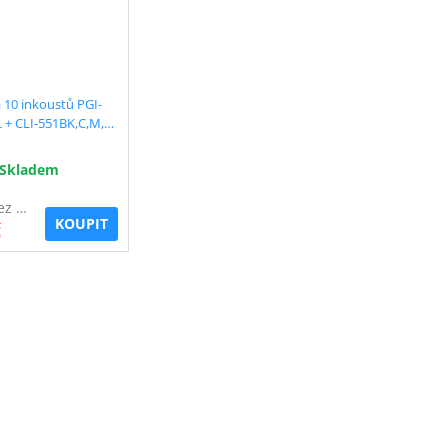
 10 inkoustů PGI-
 + CLI-551BK,C,M,Y
e slevou 15 % !!
Skladem
468 Kč bez DPH
KOUPIT
č