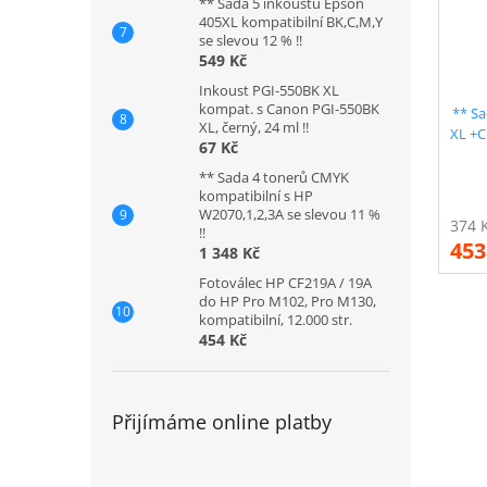
** Sada 5 inkoustů Epson
405XL kompatibilní BK,C,M,Y
se slevou 12 % !!
549 Kč
Inkoust PGI-550BK XL
kompat. s Canon PGI-550BK
** Sa
XL, černý, 24 ml !!
XL +C
67 Kč
** Sada 4 tonerů CMYK
kompatibilní s HP
W2070,1,2,3A se slevou 11 %
!!
453
1 348 Kč
Fotoválec HP CF219A / 19A
do HP Pro M102, Pro M130,
kompatibilní, 12.000 str.
454 Kč
Přijímáme online platby