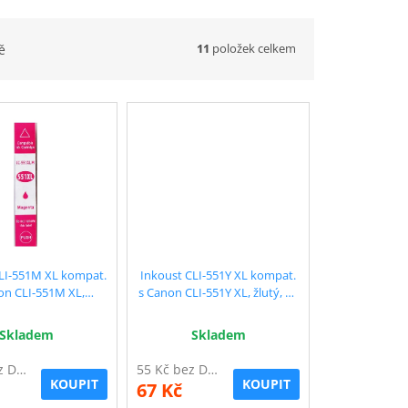
11
položek celkem
ě
LI-551M XL kompat.
Inkoust CLI-551Y XL kompat.
on CLI-551M XL,
s Canon CLI-551Y XL, žlutý, 13
urový, 13 ml !!
ml !!
Skladem
Skladem
55 Kč bez DPH
55 Kč bez DPH
KOUPIT
KOUPIT
67 Kč