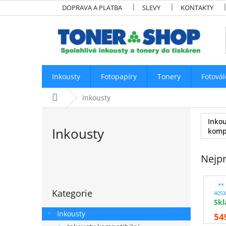
Přejít
DOPRAVA A PLATBA
SLEVY
KONTAKTY
na
obsah
Inkousty
Fotopapíry
Tonery
Fotovál
Domů
Inkousty
Inkou
Inkousty
kompa
Nejpr
P
o
Přeskočit
s
**
Kategorie
kategorie
405X
t
Sk
r
Inkousty
54
a