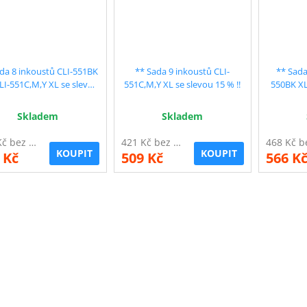
da 8 inkoustů CLI-551BK
** Sada 9 inkoustů CLI-
** Sada
LI-551C,M,Y XL se slevou
551C,M,Y XL se slevou 15 % !!
550BK XL
15 % !!
XL s
Skladem
Skladem
374 Kč bez DPH
421 Kč bez DPH
KOUPIT
KOUPIT
 Kč
509 Kč
566 K
O
v
l
á
d
a
c
í
p