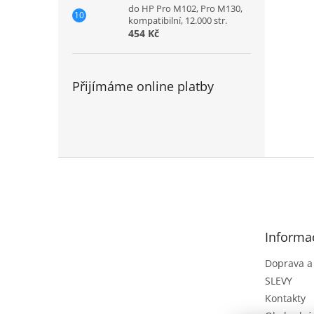
do HP Pro M102, Pro M130,
kompatibilní, 12.000 str.
454 Kč
Přijímáme online platby
Z
á
p
a
t
Informa
í
Doprava a
SLEVY
Kontakty