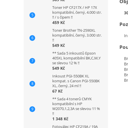
Obj
Toner HP CF217X / HP 17X
kompatibilní, černý, 4.000 str.
3
!! / s čipem !!
459 Kč
Po
Toner Brother TN-2590XL
kompatibilní, černý, 3.000 str.
Inko
!!
549 Kč
Pou
** Sada 5 inkoustů Epson
405XL kompatibilní BK,C,M,Y
Bro
se slevou 12 % !!
Bro
549 Kč
Bro
Bro
Inkoust PGI-550BK XL
Bro
kompat. s Canon PGI-550BK
XL, černý, 24 ml !!
67 Kč
** Sada 4 tonerů CMYK
kompatibilní s HP
W2070,1,2,3A se slevou 11 %
!!
1 348 Kč
Fotoválec HP CF219A / 19A