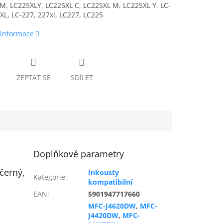
M, LC225XLY, LC225XL C, LC225XL M, LC225XL Y, LC-
XL, LC-227, 227xl, LC227, LC225
 informace
ZEPTAT SE
SDÍLET
Doplňkové parametry
černý,
Inkousty
Kategorie
:
kompatibilní
EAN
:
5901947717660
MFC-J4620DW
,
MFC-
J4420DW
,
MFC-