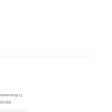
@
tonershop.cz
59 069