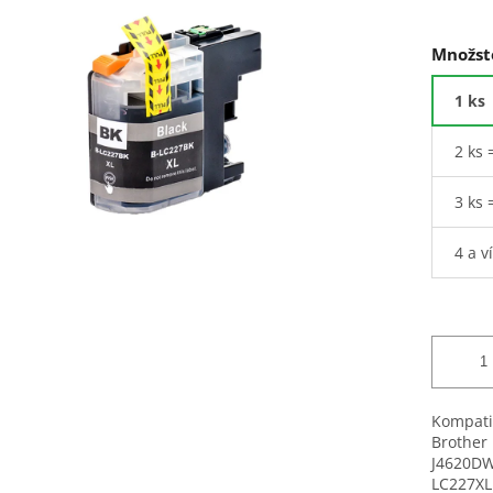
Množst
1 ks
2 ks 
3 ks 
4 a v
Kompatib
Brother
J4620DW
LC227XL 