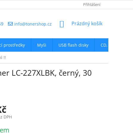
NAPIŠTE NÁM
Přihlášení
NÁKUPNÍ
Prázdný košík
69
info@tonershop.cz
KOŠÍK
icí prostředky
Myši
USB flash disky
CD, DVD
D
 !!
her LC-227XLBK, černý, 30
Kč
ez DPH
dem