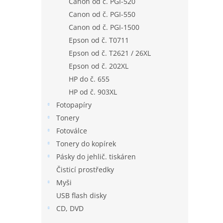
Canon od č. PGI-520
n
Canon od č. PGI-550
e
Canon od č. PGI-1500
l
Epson od č. T0711
Epson od č. T2621 / 26XL
Epson od č. 202XL
HP do č. 655
HP od č. 903XL
Fotopapíry
Tonery
Fotoválce
Tonery do kopírek
Pásky do jehlič. tiskáren
Čisticí prostředky
Myši
USB flash disky
CD, DVD