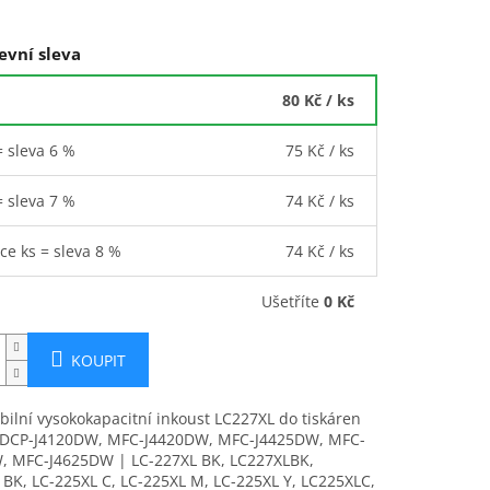
evní sleva
80 Kč
/ ks
= sleva 6 %
75 Kč
/ ks
= sleva 7 %
74 Kč
/ ks
íce ks = sleva 8 %
74 Kč
/ ks
Ušetříte
0 Kč
KOUPIT
ilní vysokokapacitní inkoust LC227XL do tiskáren
 DCP-J4120DW, MFC-J4420DW, MFC-J4425DW, MFC-
, MFC-J4625DW | LC-227XL BK, LC227XLBK,
BK, LC-225XL C, LC-225XL M, LC-225XL Y, LC225XLC,