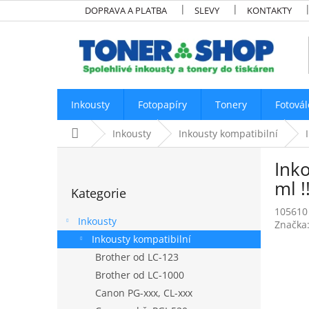
Přejít
DOPRAVA A PLATBA
SLEVY
KONTAKTY
na
obsah
Inkousty
Fotopapíry
Tonery
Fotovál
Domů
Inkousty
Inkousty kompatibilní
P
Ink
o
Přeskočit
s
ml !
Kategorie
kategorie
t
105610
r
Inkousty
Značka
a
Inkousty kompatibilní
n
Brother od LC-123
n
í
Brother od LC-1000
p
Canon PG-xxx, CL-xxx
a