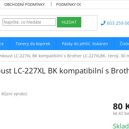
OBCHODNÍ PODMÍNKY
PODMÍNKY OCHRANY OSOBNÍCH ÚDAJŮ
HLEDAT
603 259 0
ce
Tonery do kopírek
Pásky do jehlič. tiskáren
Čist
Inkoust LC-227XL BK kompatibilní s Brother LC-227XLBK, černý, 30 ml
oust LC-227XL BK kompatibilní s Brot
!
:
Různí výrobci
80 
66 Kč b
Měrná
Skla
cena: