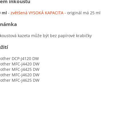
em inkoustu
0 ml
-
zvětšená VYSOKÁ KAPACITA -
originál má 25 ml
známka
ustová kazeta může být bez papírové krabičky
žití
ther DCP-J4120 DW
ther MFC-J4420 DW
ther MFC-J4425 DW
ther MFC-J4620 DW
ther MFC-J4625 DW