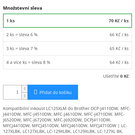
Množstevní sleva
1 ks
70 Kč
/ ks
2 ks = sleva 6 %
66 Kč
/ ks
3 ks = sleva 7 %
65 Kč
/ ks
4 a více ks = sleva 8 %
64 Kč
/ ks
Ušetříte
0 Kč
Přidat do košíku
Kompatibilní inkoust LC125XLM do Brother DCP-J4110DW, MFC-
J4410DW, MFC-J4510DW, MFC-J4610DW, MFC-J4710DW, MFC-
J6520DW, MFC-J6720DW, MFC-J6920DW, DCPJ4110DW,
MFCJ4410DW, MFCJ4510DW, MFCJ4610DW, MFCJ4710DW | LC-
127XLBK, LC127XLBK, LC-129XLBK, LC129XLBK, LC-127XL BK,