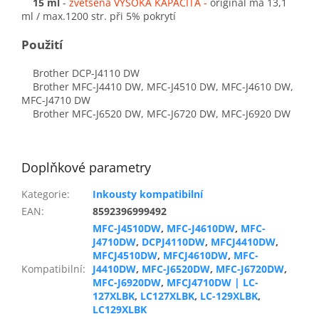
15 ml
-
zvětšená VYSOKÁ KAPACITA
-
originál má 13,1
ml / max.1200 str. při 5% pokrytí
Použití
Brother DCP-J4110 DW
Brother MFC-J4410 DW, MFC-J4510 DW, MFC-J4610 DW,
MFC-J4710 DW
Brother MFC-J6520 DW, MFC-J6720 DW, MFC-J6920 DW
Doplňkové parametry
Kategorie
:
Inkousty kompatibilní
EAN
:
8592396999492
MFC-J4510DW
,
MFC-J4610DW
,
MFC-
J4710DW
,
DCPJ4110DW
,
MFCJ4410DW
,
MFCJ4510DW
,
MFCJ4610DW
,
MFC-
Kompatibilní
:
J4410DW
,
MFC-J6520DW
,
MFC-J6720DW
,
MFC-J6920DW
,
MFCJ4710DW | LC-
127XLBK
,
LC127XLBK
,
LC-129XLBK
,
LC129XLBK