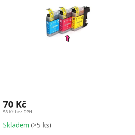
70 Kč
58 Kč bez DPH
Měrná
Skladem
(>5 ks)
cena: