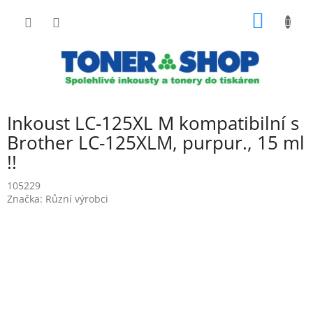
Přejít
NÁKUP
na
obsah
KOŠÍK
Inkoust LC-125XL M kompatibilní s
Brother LC-125XLM, purpur., 15 ml
!!
105229
Značka:
Různí výrobci