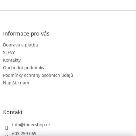
Z
á
p
a
Informace pro vás
t
Doprava a platba
í
SLEVY
Kontakty
Obchodní podmínky
Podmínky ochrany osobních údajů
Napište nám
Kontakt
info
@
tonershop.cz
603 259 069