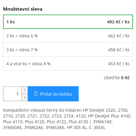
Množstevní sleva
1 ks
492 Kč
/ ks
2 ks = sleva 6 %
462 Kč
/ ks
3 ks = sleva 7 %
458 Kč
/ ks
4 a více ks = sleva 8 %
453 Kč
/ ks
Ušetříte
0 Kč
Přidat do košíku
Kompatibilní inkoust černý do tiskáren HP DeskJet 2320, 2700,
2710, 2720, 2721, 2722, 2723, 2724, 4120, HP DeskJet Plus 4100,
Plus 4110, Plus 4120, Plus 4122, Plus 4130 | 3YM61AE,
3YM60AE, 3YM62AE, 3YM63AE, HP 305 XL, č. 305XL