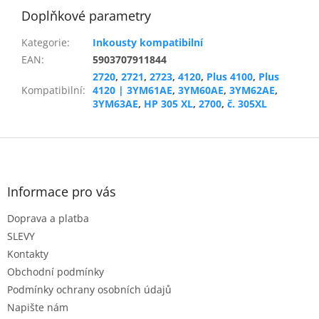
Doplňkové parametry
Kategorie
:
Inkousty kompatibilní
EAN
:
5903707911844
2720
,
2721
,
2723
,
4120
,
Plus 4100
,
Plus
Kompatibilní
:
4120 | 3YM61AE
,
3YM60AE
,
3YM62AE
,
3YM63AE
,
HP 305 XL
,
2700
,
č. 305XL
Z
á
p
a
Informace pro vás
t
Doprava a platba
í
SLEVY
Kontakty
Obchodní podmínky
Podmínky ochrany osobních údajů
Napište nám