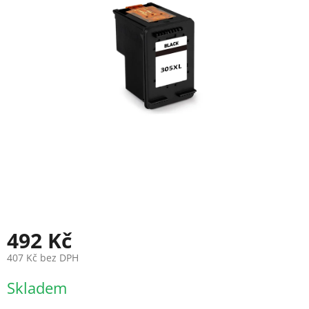
492 Kč
407 Kč bez DPH
Měrná
Skladem
cena: