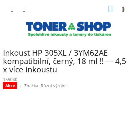
Přejít
NÁKUP
na
obsah
KOŠÍK
Inkoust HP 305XL / 3YM62AE
kompatibilní, černý, 18 ml !! --- 4,5
x více inkoustu
155040
Značka:
Různí výrobci
Akce