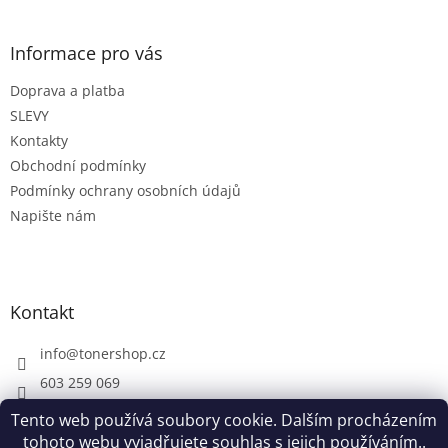
á
p
a
Informace pro vás
t
Doprava a platba
í
SLEVY
Kontakty
Obchodní podmínky
Podmínky ochrany osobních údajů
Napište nám
Kontakt
info
@
tonershop.cz
603 259 069
Tento web používá soubory cookie. Dalším procházením
tohoto webu vyjadřujete souhlas s jejich používáním..