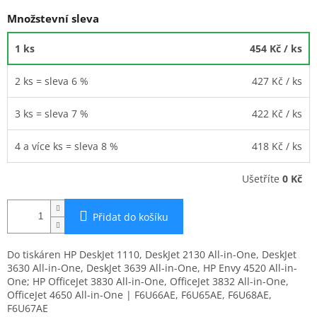
Množstevní sleva
1 ks
454 Kč
/ ks
2 ks = sleva 6 %
427 Kč
/ ks
3 ks = sleva 7 %
422 Kč
/ ks
4 a více ks = sleva 8 %
418 Kč
/ ks
Ušetříte
0 Kč
Přidat do košíku
Do tiskáren HP DeskJet 1110, DeskJet 2130 All-in-One, DeskJet
3630 All-in-One, DeskJet 3639 All-in-One, HP Envy 4520 All-in-
One; HP OfficeJet 3830 All-in-One, OfficeJet 3832 All-in-One,
OfficeJet 4650 All-in-One | F6U66AE, F6U65AE, F6U68AE,
F6U67AE