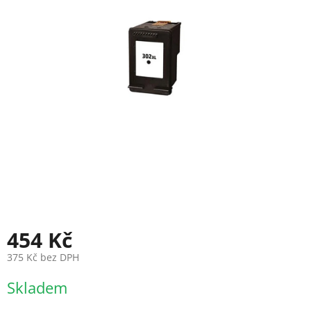
454 Kč
375 Kč bez DPH
Měrná
Skladem
cena: