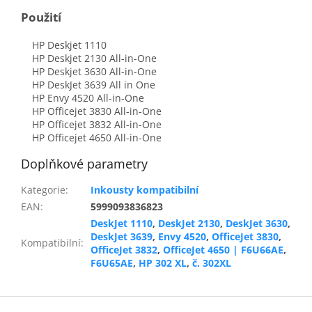
Použití
HP Deskjet 1110
HP Deskjet 2130 All-in-One
HP Deskjet 3630 All-in-One
HP DeskJet 3639 All in One
HP Envy 4520 All-in-One
HP Officejet 3830 All-in-One
HP Officejet 3832 All-in-One
HP Officejet 4650 All-in-One
Doplňkové parametry
Kategorie
:
Inkousty kompatibilní
EAN
:
5999093836823
DeskJet 1110
,
DeskJet 2130
,
DeskJet 3630
,
DeskJet 3639
,
Envy 4520
,
OfficeJet 3830
,
Kompatibilní
:
OfficeJet 3832
,
OfficeJet 4650 | F6U66AE
,
F6U65AE
,
HP 302 XL
,
č. 302XL
Z