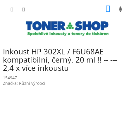
Přejít
NÁKUP
na
obsah
KOŠÍK
Inkoust HP 302XL / F6U68AE
kompatibilní, černý, 20 ml !! -- ---
2,4 x více inkoustu
154947
Značka:
Různí výrobci