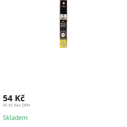
54 Kč
45 Kč bez DPH
Měrná
Skladem
cena: