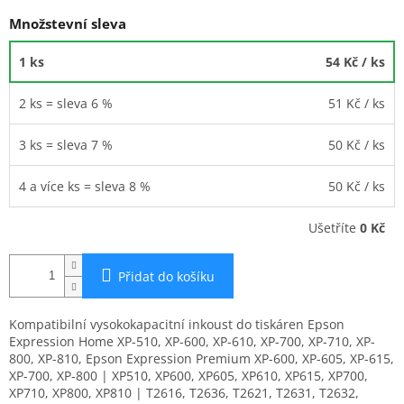
Množstevní sleva
1 ks
54 Kč
/ ks
2 ks = sleva 6 %
51 Kč
/ ks
3 ks = sleva 7 %
50 Kč
/ ks
4 a více ks = sleva 8 %
50 Kč
/ ks
Ušetříte
0 Kč
Přidat do košíku
Kompatibilní vysokokapacitní inkoust do tiskáren Epson
Expression Home XP-510, XP-600, XP-610, XP-700, XP-710, XP-
800, XP-810, Epson Expression Premium XP-600, XP-605, XP-615,
XP-700, XP-800 | XP510, XP600, XP605, XP610, XP615, XP700,
XP710, XP800, XP810 | T2616, T2636, T2621, T2631, T2632,