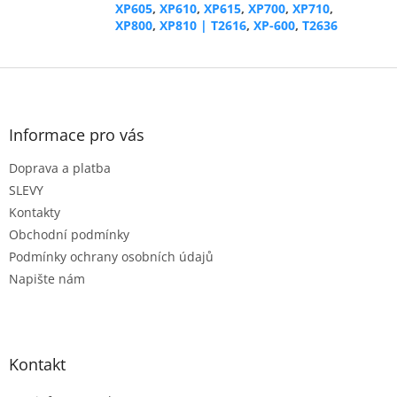
XP605
,
XP610
,
XP615
,
XP700
,
XP710
,
XP800
,
XP810 | T2616
,
XP-600
,
T2636
Z
á
p
a
Informace pro vás
t
Doprava a platba
í
SLEVY
Kontakty
Obchodní podmínky
Podmínky ochrany osobních údajů
Napište nám
Kontakt