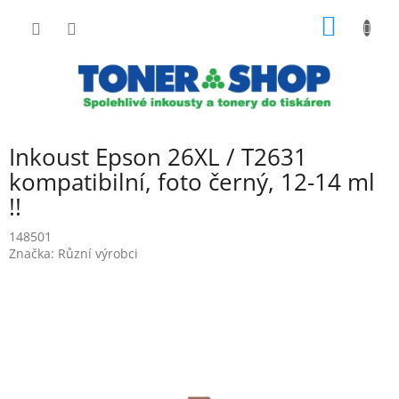
Přejít
NÁKUP
na
obsah
KOŠÍK
Inkoust Epson 26XL / T2631
kompatibilní, foto černý, 12-14 ml
!!
148501
Značka:
Různí výrobci