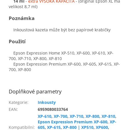
14 ml
-
extra VYSOKÁ KAPACITA
- (originál Epson XL má
velikost 8,7 ml)
Poznámka
Inkoustová kazeta může být bez papírové krabičky
Použití
Epson Expression Home XP-510, XP-600, XP-610, XP-
700, XP-710, XP-800, XP-810
Epson Expression Premium XP-600, XP-605, XP-615, XP-
700, XP-800
Doplňkové parametry
Kategorie
:
Inkousty
EAN
:
6959080033764
XP-610
,
XP-700
,
XP-710
,
XP-800
,
XP-810
,
Epson Expression Premium XP-600
,
XP-
Kompatibilní
:
605
,
XP-615
,
XP-800 | XP510
,
XP600
,