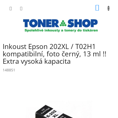
Přejít
NÁKUP
na
obsah
KOŠÍK
Inkoust Epson 202XL / T02H1
kompatibilní, foto černý, 13 ml !!
Extra vysoká kapacita
148851