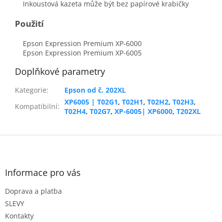
Inkoustová kazeta může být bez papírové krabičky
Použití
Epson Expression Premium XP-6000
Epson Expression Premium XP-6005
Doplňkové parametry
Kategorie
:
Epson od č. 202XL
XP6005 | T02G1
,
T02H1
,
T02H2
,
T02H3
,
Kompatibilní
:
T02H4
,
T02G7
,
XP-6005| XP6000
,
T202XL
Z
á
p
a
Informace pro vás
t
Doprava a platba
í
SLEVY
Kontakty