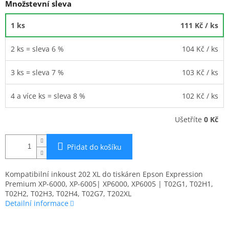
Množstevní sleva
1 ks
111 Kč
/ ks
2 ks = sleva 6 %
104 Kč
/ ks
3 ks = sleva 7 %
103 Kč
/ ks
4 a více ks = sleva 8 %
102 Kč
/ ks
Ušetříte
0 Kč
Přidat do košíku
Kompatibilní inkoust 202 XL do tiskáren Epson Expression
Premium XP-6000, XP-6005| XP6000, XP6005 | T02G1, T02H1,
T02H2, T02H3, T02H4, T02G7, T202XL
Detailní informace