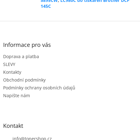
5895CW
,
LC980C do tiskáren Brother DCP
145C
Z
á
p
a
Informace pro vás
t
Doprava a platba
í
SLEVY
Kontakty
Obchodní podmínky
Podmínky ochrany osobních údajů
Napište nám
Kontakt
info
@
tonershop.cz