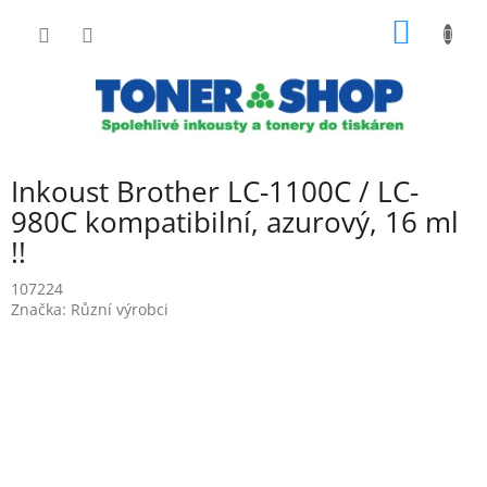
Přejít
NÁKUP
na
obsah
KOŠÍK
Inkoust Brother LC-1100C / LC-
980C kompatibilní, azurový, 16 ml
!!
107224
Značka:
Různí výrobci