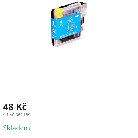
48 Kč
40 Kč bez DPH
Měrná
Skladem
cena: