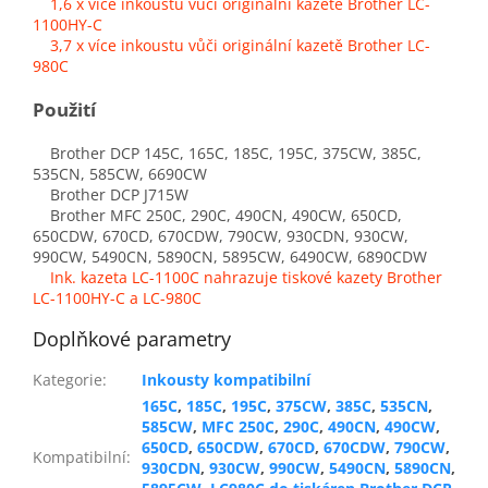
1,6 x více inkoustu vůči originální kazetě Brother LC-
1100HY-C
3,7 x více inkoustu vůči originální kazetě Brother LC-
980C
Použití
Brother DCP 145C, 165C, 185C, 195C, 375CW, 385C,
535CN, 585CW, 6690CW
Brother DCP J715W
Brother MFC 250C, 290C, 490CN, 490CW, 650CD,
650CDW, 670CD, 670CDW, 790CW, 930CDN, 930CW,
990CW, 5490CN, 5890CN, 5895CW, 6490CW, 6890CDW
Ink. kazeta LC-1100C nahrazuje tiskové kazety Brother
LC-1100HY-C a LC-980C
Doplňkové parametry
Kategorie
:
Inkousty kompatibilní
165C
,
185C
,
195C
,
375CW
,
385C
,
535CN
,
585CW
,
MFC 250C
,
290C
,
490CN
,
490CW
,
650CD
,
650CDW
,
670CD
,
670CDW
,
790CW
,
Kompatibilní
:
930CDN
,
930CW
,
990CW
,
5490CN
,
5890CN
,