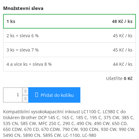
Množstevní sleva
1 ks
48 Kč
/ ks
2 ks = sleva 6 %
45 Kč
/ ks
3 ks = sleva 7 %
45 Kč
/ ks
4 a více ks = sleva 8 %
44 Kč
/ ks
Ušetříte
0 Kč
Přidat do košíku
Kompatibilní vysokokapacitní inkoust LC1100 C, LC980 C do
tiskáren Brother DCP 145 C, 165 C, 185 C, 195 C, 375 CW, 385 C,
535 CN, 585 CW, MFC 250 C, 290 C, 490 CN, 490 CW, 650 CD,
650 CDW, 670 CD, 670 CDW, 790 CW, 930 CDN, 930 CW, 990 CW,
5490 CN, 5890 CN, 5895 CW, LC-1100, LC-980