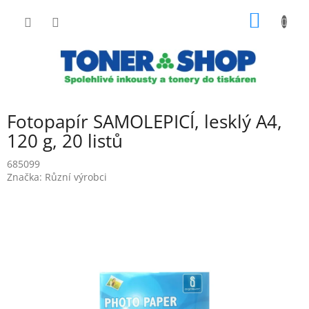
Přejít
NÁKUP
na
obsah
KOŠÍK
Fotopapír SAMOLEPICÍ, lesklý A4,
120 g, 20 listů
685099
Značka:
Různí výrobci