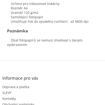
Určeno pro inkoustové tiskárny
Rozměr A4
Gramáž 120 g/m2
Samolepicí fotopapír
Umožňuje tisk do vysokého rozlišení - až 9600 dpi
Poznámka
Obal fotopapírů se nemusí shodovat s daným
vyobrazením
Z
á
p
a
Informace pro vás
t
Doprava a platba
í
SLEVY
Kontakty
Obchodní podmínky