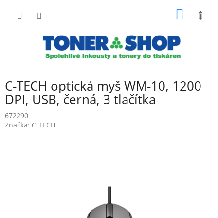
Přejít
NÁKUP
na
obsah
KOŠÍK
C-TECH optická myš WM-10, 1200
DPI, USB, černá, 3 tlačítka
672290
Značka:
C-TECH