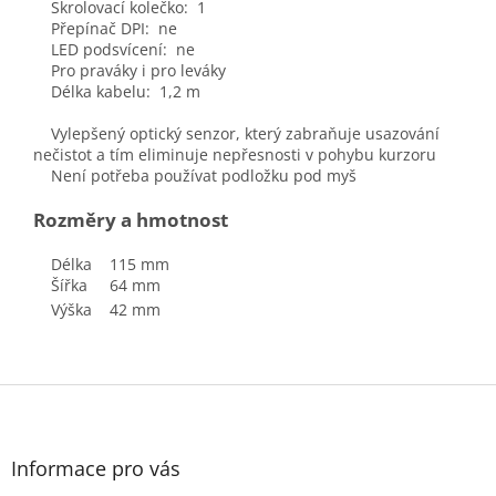
Skrolovací kolečko: 1
Přepínač DPI: ne
LED podsvícení: ne
Pro praváky i pro leváky
Délka kabelu: 1,2 m
Vylepšený optický senzor, který zabraňuje usazování
nečistot a tím eliminuje nepřesnosti v pohybu kurzoru
Není potřeba používat podložku pod myš
Rozměry a hmotnost
Délka 115 mm
Šířka 64 mm
Výška 42 mm
Z
á
p
a
Informace pro vás
t