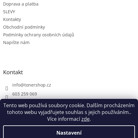
Doprava a platba
í
SLEVY
Kontakty
Obchodní podmínky
Podmínky ochrany osobních údajů
Napište nám
Kontakt
info
@
tonershop.cz
603 259 069
Tento web používá soubory cookie. Dalším procházením
tohoto webu vyjadřujete souhlas s jejich používáním..
Více informací
zde
.
Vytvořil Shoptet
Nastavení