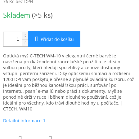
76 Kč bez DPH
Měrná
Skladem
(>5 ks)
cena:
Přidat do košíku
Optická myš C-TECH WM-10 v elegantní černé barvě je
navržena pro každodenní kancelářské použití a je ideální
volbou pro ty, kteří hledají spolehlivý a cenově dostupný
vstupní periferní zařízení. Díky optickému snímači a rozlišení
1200 DPI vám poskytuje přesné a plynulé ovládání kurzoru, což
je ideální pro běžnou kancelářskou práci, surfování po
internetu, psaní e-mailů nebo práci s dokumenty. Myš se
pohodlně drží v ruce i během dlouhého používání, což je
ideální pro všechny, kdo tráví dlouhé hodiny u počítače. |
CTECH, WM10
Detailní informace