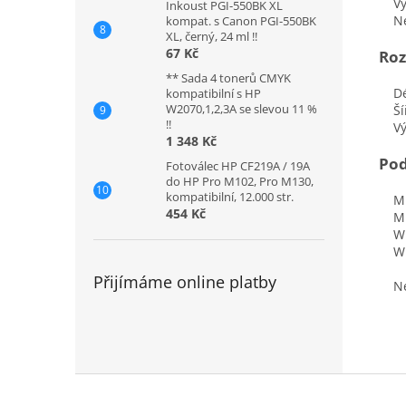
Vyle
Inkoust PGI-550BK XL
Nen
kompat. s Canon PGI-550BK
XL, černý, 24 ml !!
67 Kč
Roz
** Sada 4 tonerů CMYK
Dél
kompatibilní s HP
W2070,1,2,3A se slevou 11 %
Ší
!!
Vý
1 348 Kč
Pod
Fotoválec HP CF219A / 19A
do HP Pro M102, Pro M130,
kompatibilní, 12.000 str.
Mic
454 Kč
Mic
Win
Win
Přijímáme online platby
Nen
Z
á