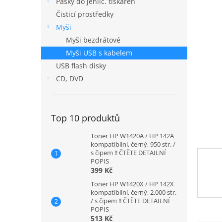
Pásky do jehlič. tiskáren
n
Čisticí prostředky
e
Myši
l
Myši bezdrátové
Myši USB s kabelem
USB flash disky
CD, DVD
Top 10 produktů
Toner HP W1420A / HP 142A
kompatibilní, černý, 950 str. /
s čipem !! ČTĚTE DETAILNÍ
POPIS
399 Kč
Toner HP W1420X / HP 142X
kompatibilní, černý, 2.000 str.
/ s čipem !! ČTĚTE DETAILNÍ
POPIS
513 Kč