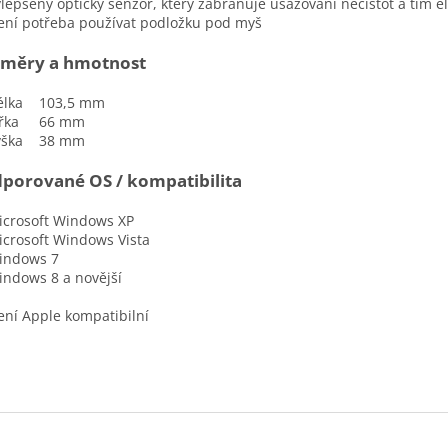
pšený optický senzor, který zabraňuje usazování nečistot a tím e
í potřeba používat podložku pod myš
měry a hmotnost
ka 103,5 mm
řka 66 mm
ška 38 mm
porované OS / kompatibilita
rosoft Windows XP
rosoft Windows Vista
dows 7
dows 8 a novější
í Apple kompatibilní