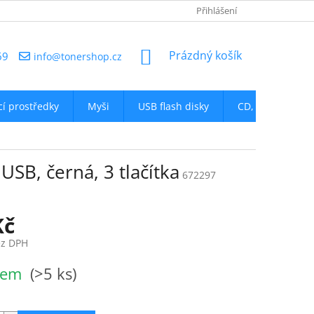
NAPIŠTE NÁM
Přihlášení
NÁKUPNÍ
Prázdný košík
69
info@tonershop.cz
KOŠÍK
icí prostředky
Myši
USB flash disky
CD, DVD
D
SB, černá, 3 tlačítka
672297
Kč
ez DPH
dem
(>5 ks)