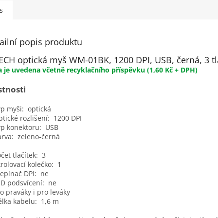
s
ailní popis produktu
ECH optická myš WM-01BK, 1200 DPI, USB, černá, 3 tl
 je uvedena včetně recyklačního
příspěvku
(1,60 Kč + DPH)
stnosti
 myši: optická
cké rozlišení: 1200 DPI
 konektoru: USB
va: zeleno-černá
t tlačítek: 3
lovací kolečko: 1
pínač DPI: ne
 podsvícení: ne
praváky i pro leváky
ka kabelu: 1,6 m