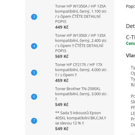
Popi
Toner HP W1350A / HP 135A
kompatibilní, černý, 1.100 str.
/ s čipem ČTĚTE DETAILNÍ
POPIS
Det
449 Kč
Toner HP W1350X / HP 135X
C-T
kompatibilní, černý, 2.400 str.
Cena
/ s čipem !! ČTĚTE DETAILNÍ
POPIS
Vla
569 Kč
Toner HP CF217X / HP 17X
Typ
kompatibilní, černý, 4.000 str.
Opti
!! / s čipem !!
Typ
459 Kč
Bar
Toner Brother TN-2590XL
kompatibilní, černý, 3.000 str.
Poče
!!
Skro
549 Kč
Pře
** Sada 5 inkoustů Epson
LED
405XL kompatibilní BK,C,M,Y
Pro 
se slevou 12 % !!
Dél
549 Kč