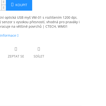
KOUPIT
ní optická USB myš VM-01 s rozlišením 1200 dpi,
ý senzor s vysokou přesností, vhodná pro praváky i
 pracuje na většině povrchů | CTECH, WM01
 informace
ZEPTAT SE
SDÍLET