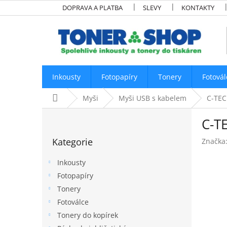
Přejít
DOPRAVA A PLATBA
SLEVY
KONTAKTY
na
obsah
Inkousty
Fotopapíry
Tonery
Fotovál
Domů
Myši
Myši USB s kabelem
C-TEC
P
C-T
o
Přeskočit
s
Kategorie
Značka
kategorie
t
r
Inkousty
a
Fotopapíry
n
Tonery
n
í
Fotoválce
p
Tonery do kopírek
a