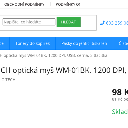
OBCHODNÍ PODMÍNKY
PODMÍNKY OCHRANY OSOBNÍCH ÚDAJŮ
HLEDAT
603 259 0
ce
Tonery do kopírek
Pásky do jehlič. tiskáren
Čist
H optická myš WM-01BK, 1200 DPI, USB, černá, 3 tlačítka
ECH optická myš WM-01BK, 1200 DPI, U
:
C-TECH
98 
81 Kč b
Měrná
Skla
cena: