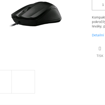
Kompakt
pokročil
leváky,
Detailní
TISK