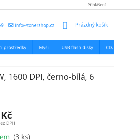
NAPIŠTE NÁM
Přihlášení
NÁKUPNÍ
Prázdný košík
69
info@tonershop.cz
KOŠÍK
icí prostředky
Myši
USB flash disky
CD, DVD
D
 1600 DPI, černo-bílá, 6
 Kč
bez DPH
dem
(3 ks)