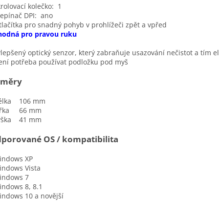
lovací kolečko: 1
pínač DPI: ano
ačítka pro snadný pohyb v prohlížeči zpět a vpřed
hodná pro pravou ruku
pšený optický senzor, který zabraňuje usazování nečistot a tím e
í potřeba používat podložku pod myš
změry
lka 106 mm
řka 66 mm
ška 41 mm
porované OS / kompatibilita
dows XP
dows Vista
dows 7
dows 8, 8.1
dows 10 a novější