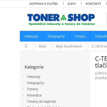
Přejít
DOPRAVA A PLATBA
SLEVY
KONTAKTY
na
obsah
Inkousty
Fotopapíry
Tonery
Fotovál
Domů
Myši
Myši bezdrátové
C-TECH be
P
C-T
o
Přeskočit
s
tlač
Kategorie
kategorie
t
678516
r
Inkousty
Značka
a
Fotopapíry
n
Tonery
n
í
Fotoválce
p
Tonery do kopírek
a