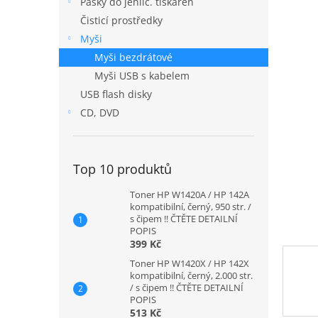
Pásky do jehlič. tiskáren
n
Čisticí prostředky
e
Myši
l
Myši bezdrátové
Myši USB s kabelem
USB flash disky
CD, DVD
Top 10 produktů
Toner HP W1420A / HP 142A
kompatibilní, černý, 950 str. /
s čipem !! ČTĚTE DETAILNÍ
POPIS
399 Kč
Toner HP W1420X / HP 142X
kompatibilní, černý, 2.000 str.
/ s čipem !! ČTĚTE DETAILNÍ
POPIS
513 Kč