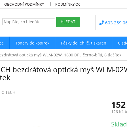
OBCHODNÍ PODMÍNKY
PODMÍNKY OCHRANY OSOBNÍCH ÚDAJŮ
HLEDAT
603 259 0
ce
Tonery do kopírek
Pásky do jehlič. tiskáren
Čist
zdrátová optická myš WLM-02W, 1600 DPI, černo-bílá, 6 tlačítek
ECH bezdrátová optická myš WLM-02W,
ítek
:
C-TECH
152
126 Kč 
Měrná
Skla
cena: