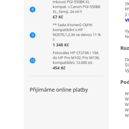
Inkoust PGI-550BK XL
Skro
kompat. s Canon PGI-550BK
Pře
XL, černý, 24 ml !!
2 tl
67 Kč
V
** Sada 4 tonerů CMYK
kompatibilní s HP
Vyle
W2070,1,2,3A se slevou 11 %
Nen
!!
1 348 Kč
Ro
Fotoválec HP CF219A / 19A
do HP Pro M102, Pro M130,
Dé
kompatibilní, 12.000 str.
Ší
454 Kč
Vý
Pod
Přijímáme online platby
Win
Win
Win
Win
Win