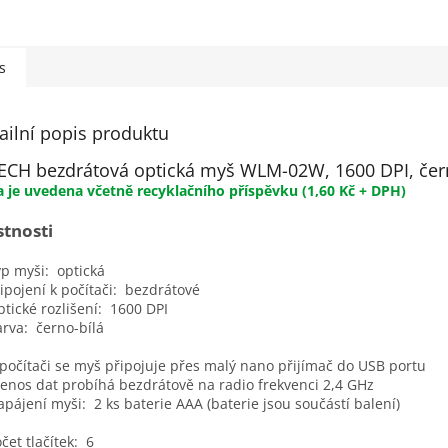
s
ailní popis produktu
ECH bezdrátová optická myš WLM-02W, 1600 DPI, černo
 je uvedena včetně recyklačního
příspěvku
(1,60 Kč + DPH)
stnosti
 myši: optická
ojení k počítači: bezdrátové
cké rozlišení: 1600 DPI
va: černo-bílá
čítači se myš připojuje přes malý nano přijímač do USB portu
os dat probíhá bezdrátově na radio frekvenci 2,4 GHz
jení myši: 2 ks baterie AAA (baterie jsou součástí balení)
t tlačítek: 6