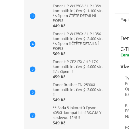
Toner HP W1350A / HP 135A
kompatibilní, černý, 1.100 str.
/ s čipem ČTĚTE DETAILNÍ
Popi
POPIS
449 Kč
Toner HP W1350X / HP 135X
Det
kompatibilní, černý, 2.400 str.
/ s čipem !! ČTĚTE DETAILNÍ
C-T
POPIS
569 Kč
Cena
Toner HP CF217X / HP 17X
Vla
kompatibilní, černý, 4.000 str.
!! / s čipem !!
459 Kč
Typ
Přip
Toner Brother TN-2590XL
Opti
kompatibilní, černý, 3.000 str.
Bar
!!
549 Kč
K po
** Sada 5 inkoustů Epson
Přen
405XL kompatibilní BK,C,M,Y
Napá
se slevou 12 % !!
549 Kč
Poče