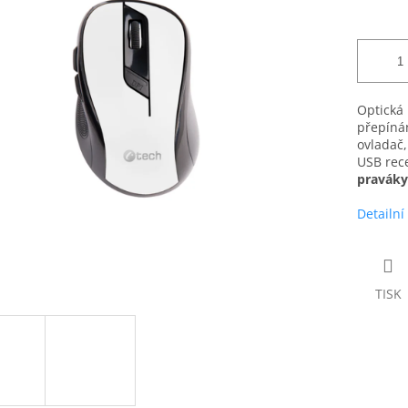
Optická 
přepínán
ovladač
USB rec
praváky
Detailní
TISK