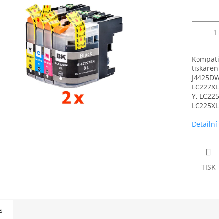
Kompatib
tiskáre
J4425DW
LC227XL
Y, LC22
LC225XL 
Detailní
TISK
s