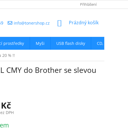
NAPIŠTE NÁM
Přihlášení
NÁKUPNÍ
Prázdný košík
69
info@tonershop.cz
KOŠÍK
icí prostředky
Myši
USB flash disky
CD, DVD
D
 20 % !!
XL CMY do Brother se slevou
 Kč
bez DPH
dem