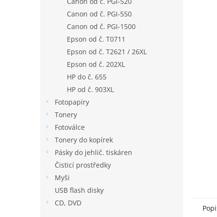
Canon od č. PGI-520
n
Canon od č. PGI-550
e
Canon od č. PGI-1500
l
Epson od č. T0711
Epson od č. T2621 / 26XL
Epson od č. 202XL
HP do č. 655
HP od č. 903XL
Fotopapíry
Tonery
Fotoválce
Tonery do kopírek
Pásky do jehlič. tiskáren
Čisticí prostředky
Myši
USB flash disky
CD, DVD
Popi