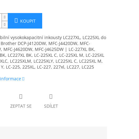
KOUPIT
ilní vysokokapacitní inkousty LC227XL, LC225XL do
n Brother DCP-J4120DW, MFC-J4420DW, MFC-
, MFC-J4620DW, MFC-J4625DW | LC-227XL BK,
BK, LC227XL BK, LC-225XL C, LC-225XL M, LC-225XL
5XLC, LC225XLM, LC225XLY, LC225XL C, LC225XL M,
Y, LC-225, 225XL, LC-227, 227xl, LC227, LC225
 informace
ZEPTAT SE
SDÍLET