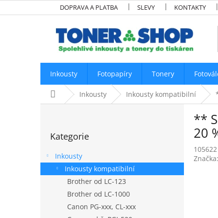
Přejít
DOPRAVA A PLATBA
SLEVY
KONTAKTY
na
obsah
Inkousty
Fotopapíry
Tonery
Fotovál
Domů
Inkousty
Inkousty kompatibilní
P
** 
o
Přeskočit
s
20 %
Kategorie
kategorie
t
105622
r
Inkousty
Značka
a
Inkousty kompatibilní
n
Brother od LC-123
n
í
Brother od LC-1000
p
Canon PG-xxx, CL-xxx
a