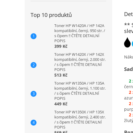
Det
Top 10 produktů
** 
Toner HP W1420A / HP 142A
sle
kompatibilní, černý, 950 str. /
s čipem !! ČTĚTE DETAILNÍ
POPIS
399 Kč
Toner HP W1420X / HP 142X
Nák
kompatibilní, černý, 2.000 str.
/ s čipem !! ČTĚTE DETAILNÍ
Sad
POPIS
513 Kč
2
Toner HP W1350A / HP 135A
čern
kompatibilní, černý, 1.100 str.
2
/ s čipem ČTĚTE DETAILNÍ
azur
POPIS
2
449 Kč
pur
Toner HP W1350X / HP 135X
2
kompatibilní, černý, 2.400 str.
žlut
/ s čipem !! ČTĚTE DETAILNÍ
POPIS
Po
569 Kč