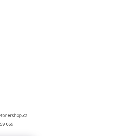
@
tonershop.cz
59 069