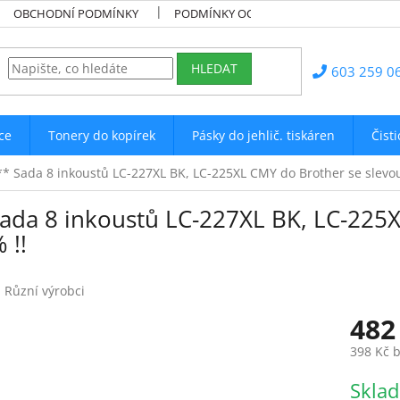
OBCHODNÍ PODMÍNKY
PODMÍNKY OCHRANY OSOBNÍCH ÚDAJŮ
HLEDAT
603 259 0
ce
Tonery do kopírek
Pásky do jehlič. tiskáren
Čist
** Sada 8 inkoustů LC-227XL BK, LC-225XL CMY do Brother se slevou
Sada 8 inkoustů LC-227XL BK, LC-225
 !!
:
Různí výrobci
482
398 Kč 
Měrná
Skla
cena: