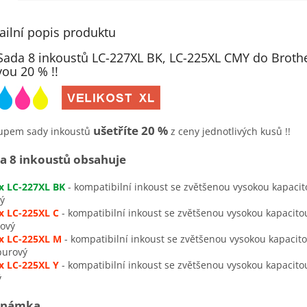
ailní popis produktu
Sada 8 inkoustů LC-227XL BK, LC-225XL CMY do Broth
vou 20 % !!
ušetříte 20 %
upem sady inkoustů
z ceny jednotlivých kusů !!
a 8 inkoustů obsahuje
 x LC-227XL BK
- kompatibilní inkoust se zvětšenou vysokou kapacit
ý
 x LC-225XL C
- kompatibilní inkoust se zvětšenou vysokou kapacito
ový
 x LC-225XL M
- kompatibilní inkoust se zvětšenou vysokou kapacito
purový
 x LC-225XL Y
- kompatibilní inkoust se zvětšenou vysokou kapacito
ý
známka