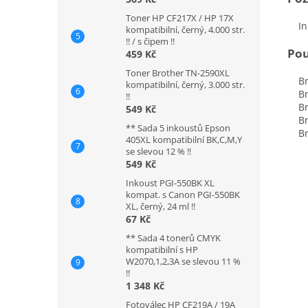
Toner HP CF217X / HP 17X
Inko
kompatibilní, černý, 4.000 str.
!! / s čipem !!
Pou
459 Kč
Toner Brother TN-2590XL
Bro
kompatibilní, černý, 3.000 str.
Bro
!!
Bro
549 Kč
Bro
** Sada 5 inkoustů Epson
Bro
405XL kompatibilní BK,C,M,Y
se slevou 12 % !!
549 Kč
Inkoust PGI-550BK XL
kompat. s Canon PGI-550BK
XL, černý, 24 ml !!
67 Kč
** Sada 4 tonerů CMYK
kompatibilní s HP
W2070,1,2,3A se slevou 11 %
!!
1 348 Kč
Fotoválec HP CF219A / 19A