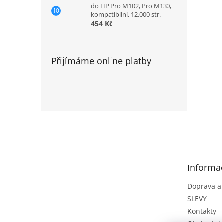
do HP Pro M102, Pro M130,
kompatibilní, 12.000 str.
454 Kč
Přijímáme online platby
Z
á
p
a
t
Informa
í
Doprava a
SLEVY
Kontakty