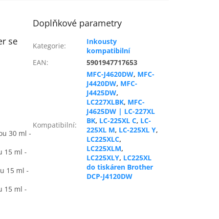
Doplňkové parametry
er se
Inkousty
Kategorie
:
kompatibilní
EAN
:
5901947717653
MFC-J4620DW
,
MFC-
J4420DW
,
MFC-
J4425DW
,
LC227XLBK
,
MFC-
J4625DW | LC-227XL
BK
,
LC-225XL C
,
LC-
Kompatibilní
:
225XL M
,
LC-225XL Y
,
ou 30 ml -
LC225XLC
,
LC225XLM
,
u 15 ml -
LC225XLY
,
LC225XL
do tiskáren Brother
u 15 ml -
DCP-J4120DW
u 15 ml -