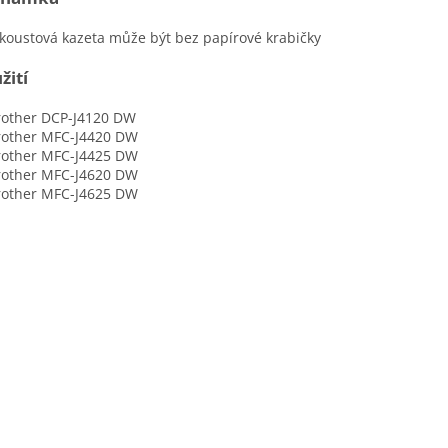
ustová kazeta může být bez papírové krabičky
žití
ther DCP-J4120 DW
ther MFC-J4420 DW
ther MFC-J4425 DW
ther MFC-J4620 DW
ther MFC-J4625 DW