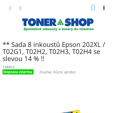
Přejít
NÁKUP
na
obsah
KOŠÍK
** Sada 8 inkoustů Epson 202XL /
T02G1, T02H2, T02H3, T02H4 se
slevou 14 % !!
148863
Doprava zdarma
Značka:
Různí výrobci