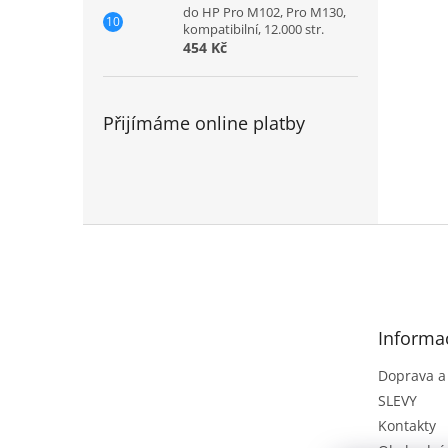
do HP Pro M102, Pro M130,
kompatibilní, 12.000 str.
454 Kč
Přijímáme online platby
Z
á
p
a
t
Informa
í
Doprava a
SLEVY
Kontakty