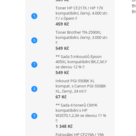
Bro
Toner HP CF217X / HP 17X
Bro
kompatibilní, černý, 4.000 str.
!! / s čipem !!
459 Kč
Toner Brother TN-2590XL
kompatibilní, černý, 3.000 str.
!!
549 Kč
** Sada 5 inkoustů Epson
405XL kompatibilní BK,C,M,Y
se slevou 12 % !!
549 Kč
Inkoust PGI-550BK XL
kompat. s Canon PGI-550BK
XL, černý, 24 ml !!
67 Kč
** Sada 4 tonerů CMYK
kompatibilní s HP
W2070,1,2,3A se slevou 11 %
!!
1 348 Kč
Fotoválec HP CF219A / 19A