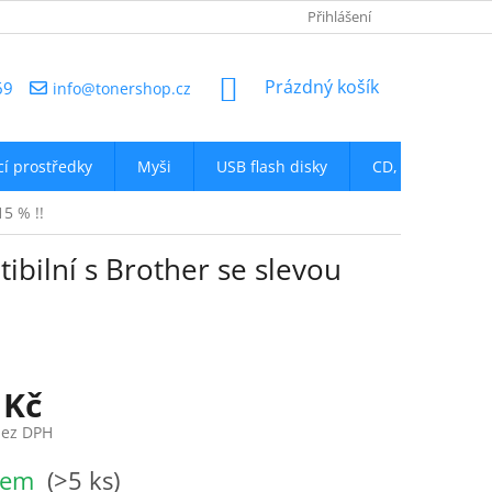
NAPIŠTE NÁM
Přihlášení
NÁKUPNÍ
Prázdný košík
69
info@tonershop.cz
KOŠÍK
icí prostředky
Myši
USB flash disky
CD, DVD
D
5 % !!
bilní s Brother se slevou
 Kč
bez DPH
dem
(>5 ks)