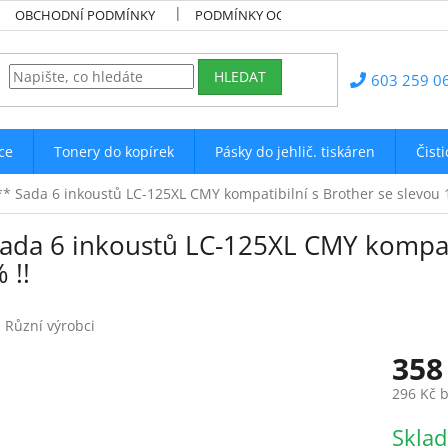
OBCHODNÍ PODMÍNKY
PODMÍNKY OCHRANY OSOBNÍCH ÚDAJŮ
HLEDAT
603 259 0
ce
Tonery do kopírek
Pásky do jehlič. tiskáren
Čist
** Sada 6 inkoustů LC-125XL CMY kompatibilní s Brother se slevou 1
Sada 6 inkoustů LC-125XL CMY kompati
 !!
:
Různí výrobci
358
296 Kč 
Měrná
Skla
cena: