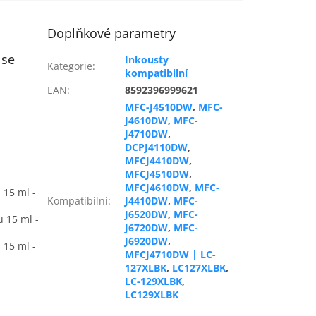
Doplňkové parametry
 se
Inkousty
Kategorie
:
kompatibilní
EAN
:
8592396999621
MFC-J4510DW
,
MFC-
J4610DW
,
MFC-
J4710DW
,
DCPJ4110DW
,
MFCJ4410DW
,
MFCJ4510DW
,
MFCJ4610DW
,
MFC-
 15 ml -
Kompatibilní
:
J4410DW
,
MFC-
J6520DW
,
MFC-
u 15 ml -
J6720DW
,
MFC-
J6920DW
,
 15 ml -
MFCJ4710DW | LC-
127XLBK
,
LC127XLBK
,
LC-129XLBK
,
LC129XLBK