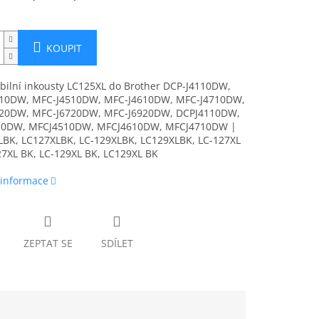
KOUPIT
bilní inkousty LC125XL do Brother DCP-J4110DW,
10DW, MFC-J4510DW, MFC-J4610DW, MFC-J4710DW,
20DW, MFC-J6720DW, MFC-J6920DW, DCPJ4110DW,
10DW, MFCJ4510DW, MFCJ4610DW, MFCJ4710DW |
LBK, LC127XLBK, LC-129XLBK, LC129XLBK, LC-127XL
27XL BK, LC-129XL BK, LC129XL BK
 informace
ZEPTAT SE
SDÍLET