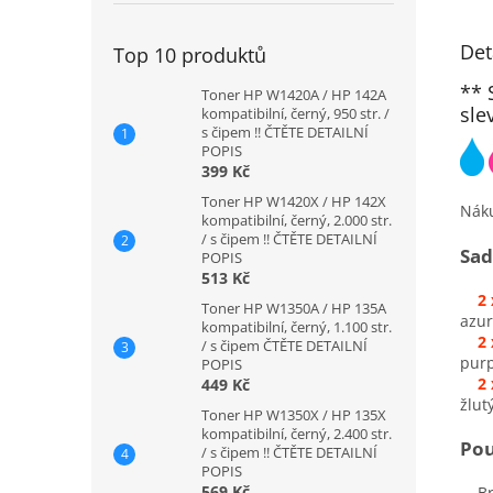
Det
Top 10 produktů
** 
Toner HP W1420A / HP 142A
sle
kompatibilní, černý, 950 str. /
s čipem !! ČTĚTE DETAILNÍ
POPIS
399 Kč
Toner HP W1420X / HP 142X
Nák
kompatibilní, černý, 2.000 str.
/ s čipem !! ČTĚTE DETAILNÍ
Sad
POPIS
513 Kč
2
Toner HP W1350A / HP 135A
azur
kompatibilní, černý, 1.100 str.
2
/ s čipem ČTĚTE DETAILNÍ
pur
POPIS
2
449 Kč
žlut
Toner HP W1350X / HP 135X
kompatibilní, černý, 2.400 str.
Pou
/ s čipem !! ČTĚTE DETAILNÍ
POPIS
569 Kč
Bro