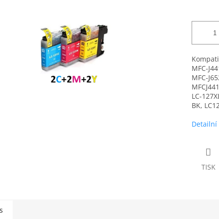
Kompati
MFC-J44
MFC-J65
MFCJ44
LC-127X
BK, LC1
Detailní
TISK
s