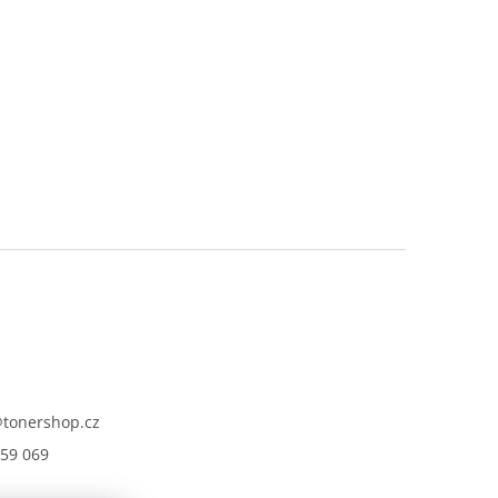
@
tonershop.cz
59 069