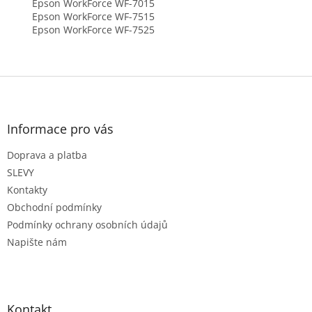
Epson WorkForce WF-7015
Epson WorkForce WF-7515
Epson WorkForce WF-7525
Z
á
p
a
Informace pro vás
t
Doprava a platba
í
SLEVY
Kontakty
Obchodní podmínky
Podmínky ochrany osobních údajů
Napište nám
Kontakt