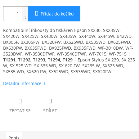
Přidat do košíku
Kompatibilní inkousty do tiskáren Epson SX230, SX235W,
SX420W, SX425W, SX430W, SX435W, SX440W, SX445W, B42WD,
BX305F, BX305FW, BX320FW, BX525WD, BX535WD, BX625FWD,
BX630FW, BX635FWD, BX925FWD, BX935FWD, WF-3010DW, WF-
3520DWF, WF-3530DTWF, WF-3540DTWF, WF-7015, WF-7515 |
T1291, T1292, T1293, T1294, T129
| Epson Stylus SX 230, SX 235
W, SX 525 WD, SX 535 WD, SX 620 FW, SX235 W, SX525 WD,
SX535 WD, SX620 FW, SX525WD, SX535WD, SX620FW
Detailní informace
ZEPTAT SE
SDÍLET
Popis