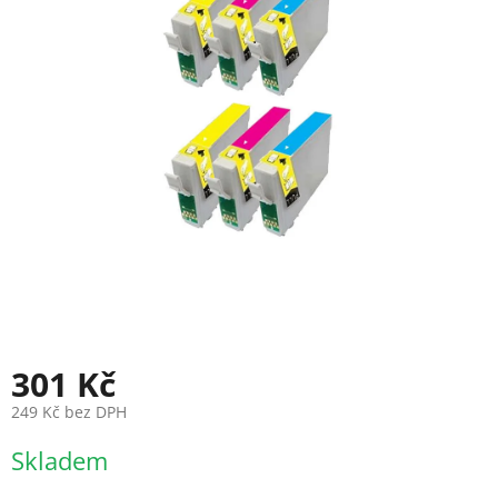
301 Kč
249 Kč bez DPH
Měrná
Skladem
cena: