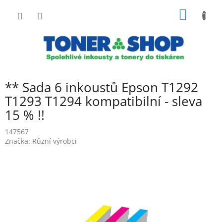
Přejít
NÁKUP
na
obsah
KOŠÍK
** Sada 6 inkoustů Epson T1292
T1293 T1294 kompatibilní - sleva
15 % !!
147567
Značka:
Různí výrobci