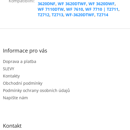
Kompatibilní
:
3620DNF
,
WF 3620DTWF
,
WF 3620DWF
,
WF 7110DTW
,
WF 7610
,
WF 7710 | T2711
,
T2712
,
T2713
,
WF-3620DTWF
,
T2714
Z
á
p
a
Informace pro vás
t
Doprava a platba
í
SLEVY
Kontakty
Obchodní podmínky
Podmínky ochrany osobních údajů
Napište nám
Kontakt