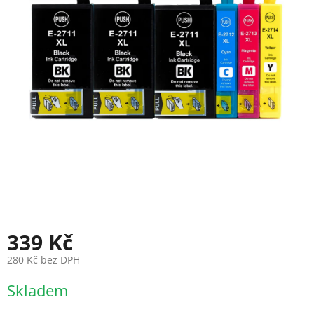
339 Kč
280 Kč bez DPH
Měrná
Skladem
cena: