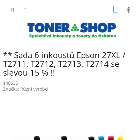
Přejít
NÁKUP
na
obsah
KOŠÍK
** Sada 6 inkoustů Epson 27XL /
T2711, T2712, T2713, T2714 se
slevou 15 % !!
148535
Značka:
Různí výrobci