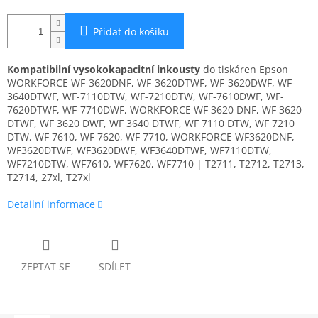
Přidat do košíku
Kompatibilní vysokokapacitní inkousty
do tiskáren Epson
WORKFORCE WF-3620DNF, WF-3620DTWF, WF-3620DWF, WF-
3640DTWF, WF-7110DTW, WF-7210DTW, WF-7610DWF, WF-
7620DTWF, WF-7710DWF, WORKFORCE WF 3620 DNF, WF 3620
DTWF, WF 3620 DWF, WF 3640 DTWF, WF 7110 DTW, WF 7210
DTW, WF 7610, WF 7620, WF 7710, WORKFORCE WF3620DNF,
WF3620DTWF, WF3620DWF, WF3640DTWF, WF7110DTW,
WF7210DTW, WF7610, WF7620, WF7710 | T2711, T2712, T2713,
T2714, 27xl, T27xl
Detailní informace
ZEPTAT SE
SDÍLET