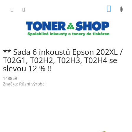
Přejít
NÁKUP
na
obsah
KOŠÍK
** Sada 6 inkoustů Epson 202XL /
T02G1, T02H2, T02H3, T02H4 se
slevou 12 % !!
148859
Značka:
Různí výrobci