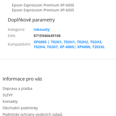
Epson Expression Premium XP-6000
Epson Expression Premium XP-6005
Doplňkové parametry
Kategorie
:
Inkousty
EAN
:
8715946649108
XP6005 | T02G1
,
T02H1
,
T02H2
,
T02H3
,
Kompatibilní
:
T02H4
,
T02G7
,
XP-6005| XP6000
,
T202XL
Z
á
p
a
Informace pro vás
t
Doprava a platba
í
SLEVY
Kontakty
Obchodní podmínky
Podmínky ochrany osobních údajů