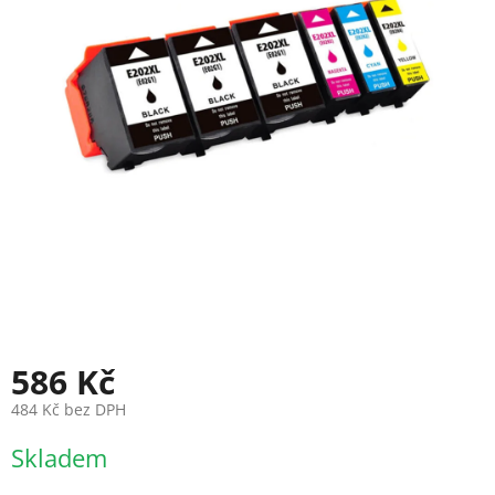
586 Kč
484 Kč bez DPH
Měrná
Skladem
cena: