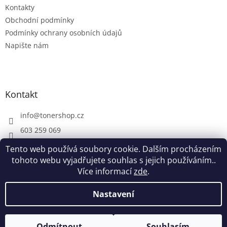
Kontakty
Obchodní podmínky
Podmínky ochrany osobních údajů
Napište nám
Kontakt
info
@
tonershop.cz
603 259 069
Tento web používá soubory cookie. Dalším procházením
tohoto webu vyjadřujete souhlas s jejich používáním..
Více informací
zde
.
Vytvořil Shoptet
Nastavení
Copyright 2026
Tonershop.cz
. Všechna práva vyhrazena.
Odmítnout
Souhlasím