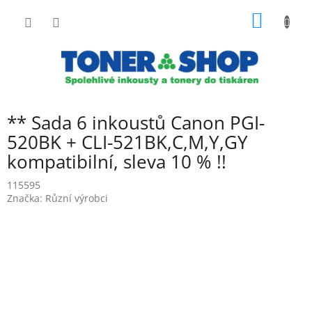
Přejít
NÁKUP
na
obsah
KOŠÍK
** Sada 6 inkoustů Canon PGI-
520BK + CLI-521BK,C,M,Y,GY
kompatibilní, sleva 10 % !!
115595
Značka:
Různí výrobci