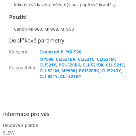
Inkoustová kazeta může být bez papírové krabičky
Použití
Canon MP980, MP988, MP990
Doplňkové parametry
Kategorie
:
Canon od č. PGI-520
MP988
,
CLI521BK
,
CLI521C
,
CLI521M
,
CLI521Y
,
PGI-520BK
,
CLI-521BK
,
CLI-521C
,
Kompatibilní
:
CLI-521M
,
MP990| PGI520BK
,
CLI521GY
,
CLI-521Y
,
CLI-521GY
Z
á
p
a
Informace pro vás
t
Doprava a platba
í
SLEVY