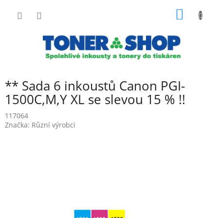
Přejít
NÁKUP
na
obsah
KOŠÍK
** Sada 6 inkoustů Canon PGI-
1500C,M,Y XL se slevou 15 % !!
117064
Značka:
Různí výrobci