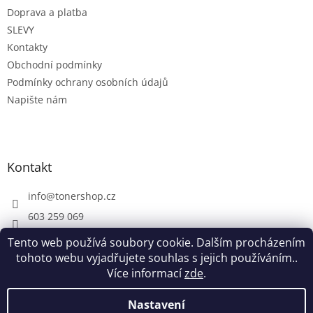
t
Doprava a platba
í
SLEVY
Kontakty
Obchodní podmínky
Podmínky ochrany osobních údajů
Napište nám
Kontakt
info
@
tonershop.cz
603 259 069
Tento web používá soubory cookie. Dalším procházením
tohoto webu vyjadřujete souhlas s jejich používáním..
Více informací
zde
.
Vytvořil Shoptet
Nastavení