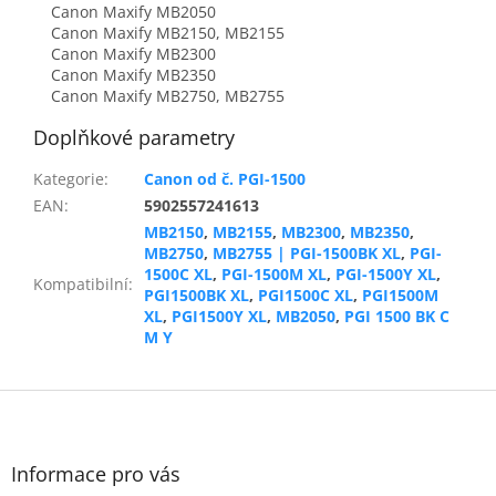
Canon Maxify MB2050
Canon Maxify MB2150, MB2155
Canon Maxify MB2300
Canon Maxify MB2350
Canon Maxify MB2750, MB2755
Doplňkové parametry
Kategorie
:
Canon od č. PGI-1500
EAN
:
5902557241613
MB2150
,
MB2155
,
MB2300
,
MB2350
,
MB2750
,
MB2755 | PGI-1500BK XL
,
PGI-
1500C XL
,
PGI-1500M XL
,
PGI-1500Y XL
,
Kompatibilní
:
PGI1500BK XL
,
PGI1500C XL
,
PGI1500M
XL
,
PGI1500Y XL
,
MB2050
,
PGI 1500 BK C
M Y
Z
á
p
a
Informace pro vás