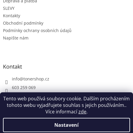
Doprava a platba
í
SLEVY
Kontakty
Obchodní podmínky
Podmínky ochrany osobních údajů
Napište nám
Kontakt
info
@
tonershop.cz
603 259 069
Tento web používá soubory cookie. Dalším procházením
tohoto webu vyjadřujete souhlas s jejich používáním..
Více informací
zde
.
Vytvořil Shoptet
Nastavení