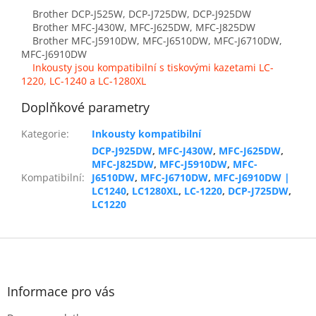
Brother DCP-J525W, DCP-J725DW, DCP-J925DW
Brother MFC-J430W, MFC-J625DW, MFC-J825DW
Brother MFC-J5910DW, MFC-J6510DW, MFC-J6710DW,
MFC-J6910DW
Inkousty jsou kompatibilní s tiskovými kazetami LC-
1220, LC-1240 a LC-1280XL
Doplňkové parametry
Kategorie
:
Inkousty kompatibilní
DCP-J925DW
,
MFC-J430W
,
MFC-J625DW
,
MFC-J825DW
,
MFC-J5910DW
,
MFC-
Kompatibilní
:
J6510DW
,
MFC-J6710DW
,
MFC-J6910DW |
LC1240
,
LC1280XL
,
LC-1220
,
DCP-J725DW
,
LC1220
Z
á
p
a
Informace pro vás
t