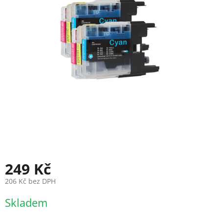
249 Kč
206 Kč bez DPH
Měrná
Skladem
cena: