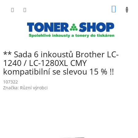
Přejít
NÁKUP
na
obsah
KOŠÍK
** Sada 6 inkoustů Brother LC-
1240 / LC-1280XL CMY
kompatibilní se slevou 15 % !!
107322
Značka:
Různí výrobci