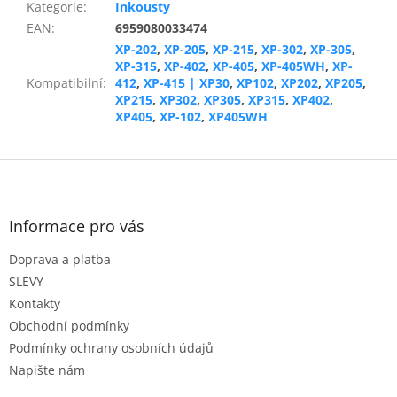
Kategorie
:
Inkousty
EAN
:
6959080033474
XP-202
,
XP-205
,
XP-215
,
XP-302
,
XP-305
,
XP-315
,
XP-402
,
XP-405
,
XP-405WH
,
XP-
Kompatibilní
:
412
,
XP-415 | XP30
,
XP102
,
XP202
,
XP205
,
XP215
,
XP302
,
XP305
,
XP315
,
XP402
,
XP405
,
XP-102
,
XP405WH
Z
á
p
a
Informace pro vás
t
Doprava a platba
í
SLEVY
Kontakty
Obchodní podmínky
Podmínky ochrany osobních údajů
Napište nám