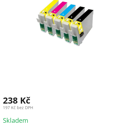
238 Kč
197 Kč bez DPH
Měrná
Skladem
cena: