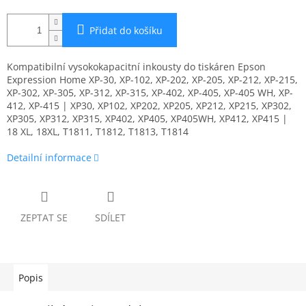
Přidat do košíku
Kompatibilní vysokokapacitní inkousty do tiskáren Epson
Expression Home XP-30, XP-102, XP-202, XP-205, XP-212, XP-215,
XP-302, XP-305, XP-312, XP-315, XP-402, XP-405, XP-405 WH, XP-
412, XP-415 | XP30, XP102, XP202, XP205, XP212, XP215, XP302,
XP305, XP312, XP315, XP402, XP405, XP405WH, XP412, XP415 |
18 XL, 18XL, T1811, T1812, T1813, T1814
Detailní informace
ZEPTAT SE
SDÍLET
Popis