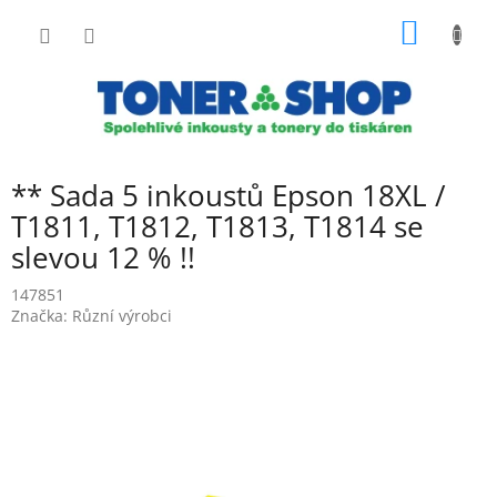
Přejít
NÁKUP
na
obsah
KOŠÍK
** Sada 5 inkoustů Epson 18XL /
T1811, T1812, T1813, T1814 se
slevou 12 % !!
147851
Značka:
Různí výrobci