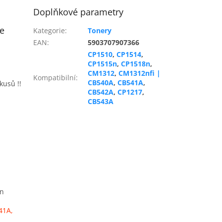
Doplňkové parametry
se
Kategorie
:
Tonery
EAN
:
5903707907366
CP1510
,
CP1514
,
CP1515n
,
CP1518n
,
CM1312
,
CM1312nfi |
Kompatibilní
:
CB540A
,
CB541A
,
kusů !!
CB542A
,
CP1217
,
CB543A
8n
41A,