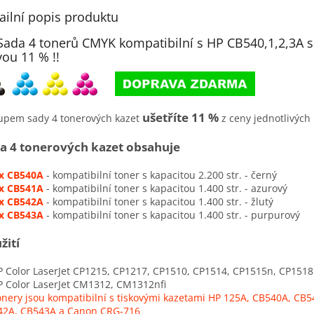
ailní popis produktu
Sada 4 tonerů CMYK kompatibilní s HP CB540,1,2,3A 
vou 11 % !!
ušetříte 11 %
upem sady 4 tonerových kazet
z ceny jednotlivých 
a 4 tonerových kazet obsahuje
 x CB540A
- kompatibilní toner s kapacitou 2.200 str. - černý
 x CB541A
- kompatibilní toner s kapacitou 1.400 str. - azurový
 x CB542A
- kompatibilní toner s kapacitou 1.400 str. - žlutý
 x CB543A
- kompatibilní toner s kapacitou 1.400 str. - purpurový
žití
olor LaserJet CP1215, CP1217, CP1510, CP1514, CP1515n, CP151
Color LaserJet CM1312, CM1312nfi
nery jsou kompatibilní s tiskovými kazetami HP 125A, CB540A, CB5
42A, CB543A a Canon CRG-716