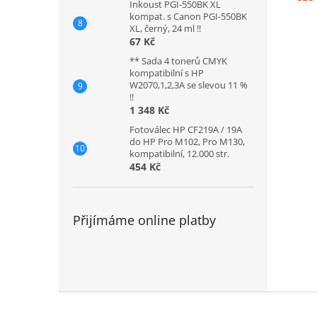
Inkoust PGI-550BK XL
kompat. s Canon PGI-550BK
XL, černý, 24 ml !!
67 Kč
** Sada 4 tonerů CMYK
kompatibilní s HP
W2070,1,2,3A se slevou 11 %
!!
1 348 Kč
Fotoválec HP CF219A / 19A
do HP Pro M102, Pro M130,
kompatibilní, 12.000 str.
454 Kč
Přijímáme online platby
Z
á