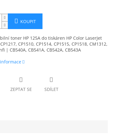
KOUPIT
ilní toner HP 125A do tiskáren HP Color LaserJet
 CP1217, CP1510, CP1514, CP1515, CP1518, CM1312,
fi | CB540A, CB541A, CB542A, CB543A
 informace
ZEPTAT SE
SDÍLET