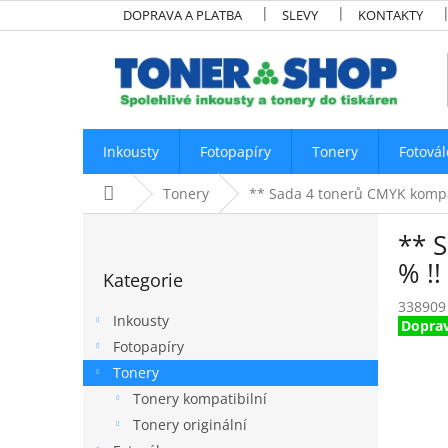
Přejít
DOPRAVA A PLATBA
SLEVY
KONTAKTY
na
obsah
Inkousty
Fotopapíry
Tonery
Fotovál
Domů
Tonery
** Sada 4 tonerů CMYK kompat
P
** 
o
Přeskočit
s
% !!
Kategorie
kategorie
t
338909
r
Inkousty
Dopra
a
Fotopapíry
n
Tonery
n
í
Tonery kompatibilní
p
Tonery originální
a