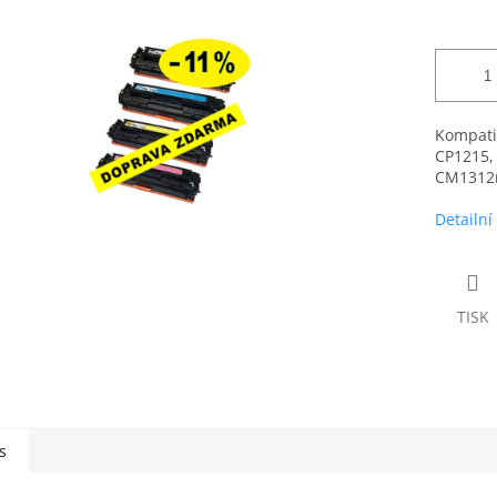
Kompatib
CP1215,
CM1312n
Detailní
TISK
s