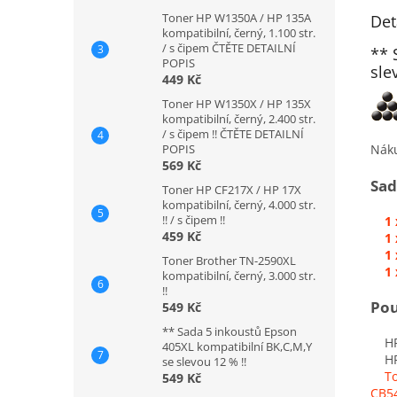
Toner HP W1350A / HP 135A
Det
kompatibilní, černý, 1.100 str.
/ s čipem ČTĚTE DETAILNÍ
** 
POPIS
sle
449 Kč
Toner HP W1350X / HP 135X
kompatibilní, černý, 2.400 str.
/ s čipem !! ČTĚTE DETAILNÍ
Nák
POPIS
569 Kč
Sad
Toner HP CF217X / HP 17X
kompatibilní, černý, 4.000 str.
!! / s čipem !!
1
459 Kč
1
1
Toner Brother TN-2590XL
1
kompatibilní, černý, 3.000 str.
!!
Pou
549 Kč
** Sada 5 inkoustů Epson
HP C
405XL kompatibilní BK,C,M,Y
HP 
se slevou 12 % !!
To
549 Kč
CB5