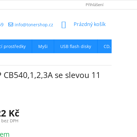
NAPIŠTE NÁM
Přihlášení
NÁKUPNÍ
Prázdný košík
69
info@tonershop.cz
KOŠÍK
icí prostředky
Myši
USB flash disky
CD, DVD
D
 CB540,1,2,3A se slevou 11
22 Kč
č bez DPH
dem