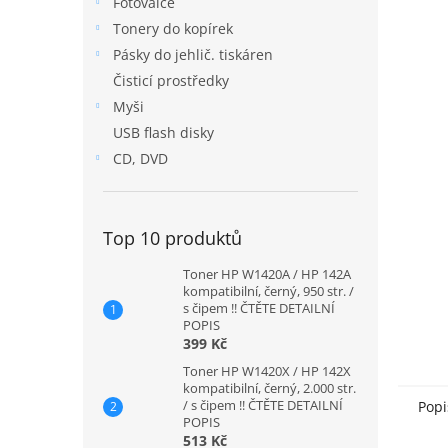
Fotoválce
n
Tonery do kopírek
e
Pásky do jehlič. tiskáren
l
Čisticí prostředky
Myši
USB flash disky
CD, DVD
Top 10 produktů
Toner HP W1420A / HP 142A
kompatibilní, černý, 950 str. /
s čipem !! ČTĚTE DETAILNÍ
POPIS
399 Kč
Toner HP W1420X / HP 142X
kompatibilní, černý, 2.000 str.
/ s čipem !! ČTĚTE DETAILNÍ
Popi
POPIS
513 Kč