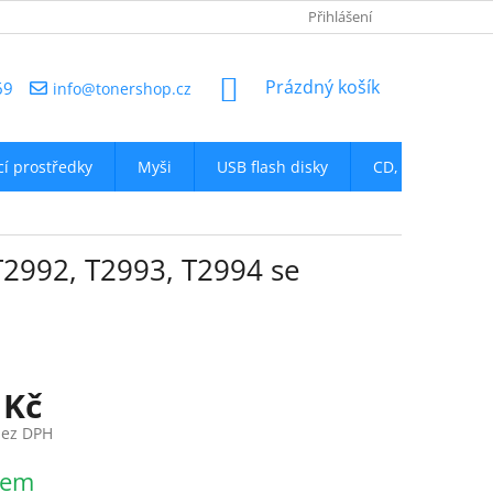
NAPIŠTE NÁM
Přihlášení
NÁKUPNÍ
Prázdný košík
69
info@tonershop.cz
KOŠÍK
icí prostředky
Myši
USB flash disky
CD, DVD
D
T2992, T2993, T2994 se
 Kč
bez DPH
dem