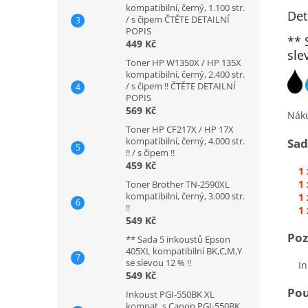
kompatibilní, černý, 1.100 str.
Det
/ s čipem ČTĚTE DETAILNÍ
POPIS
** 
449 Kč
sle
Toner HP W1350X / HP 135X
kompatibilní, černý, 2.400 str.
/ s čipem !! ČTĚTE DETAILNÍ
POPIS
569 Kč
Nák
Toner HP CF217X / HP 17X
kompatibilní, černý, 4.000 str.
Sad
!! / s čipem !!
459 Kč
1
1
Toner Brother TN-2590XL
kompatibilní, černý, 3.000 str.
1
!!
1
549 Kč
Po
** Sada 5 inkoustů Epson
405XL kompatibilní BK,C,M,Y
se slevou 12 % !!
Inko
549 Kč
Pou
Inkoust PGI-550BK XL
kompat. s Canon PGI-550BK