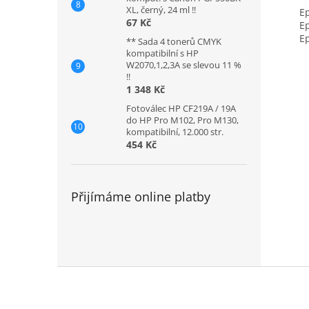
XL, černý, 24 ml !!
Epso
67 Kč
Epso
Epso
** Sada 4 tonerů CMYK
kompatibilní s HP
W2070,1,2,3A se slevou 11 %
!!
1 348 Kč
Fotoválec HP CF219A / 19A
do HP Pro M102, Pro M130,
kompatibilní, 12.000 str.
454 Kč
Přijímáme online platby
Z
á
p