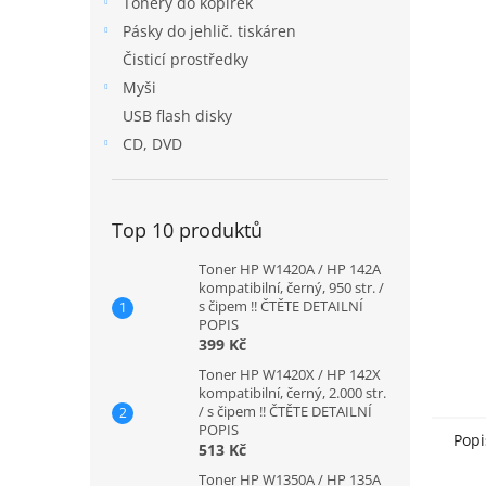
Tonery do kopírek
n
Pásky do jehlič. tiskáren
e
Čisticí prostředky
l
Myši
USB flash disky
CD, DVD
Top 10 produktů
Toner HP W1420A / HP 142A
kompatibilní, černý, 950 str. /
s čipem !! ČTĚTE DETAILNÍ
POPIS
399 Kč
Toner HP W1420X / HP 142X
kompatibilní, černý, 2.000 str.
/ s čipem !! ČTĚTE DETAILNÍ
POPIS
Popi
513 Kč
Toner HP W1350A / HP 135A