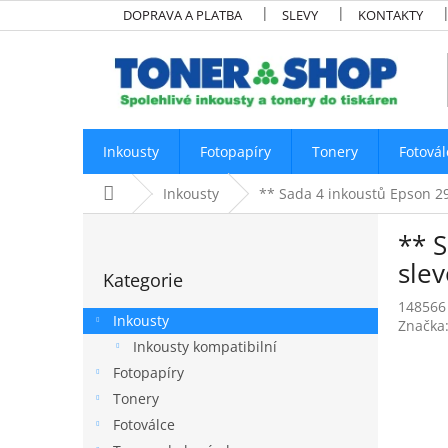
Přejít
DOPRAVA A PLATBA
SLEVY
KONTAKTY
na
obsah
Inkousty
Fotopapíry
Tonery
Fotovál
Domů
Inkousty
** Sada 4 inkoustů Epson 29
P
** 
o
Přeskočit
s
slev
Kategorie
kategorie
t
148566
r
Inkousty
Značka
a
Inkousty kompatibilní
n
Fotopapíry
n
í
Tonery
p
Fotoválce
a