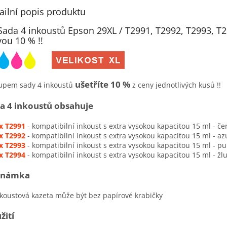
ailní popis produktu
Sada 4 inkoustů Epson 29XL / T2991, T2992, T2993, T
vou 10 % !!
ušetříte 10 %
upem sady 4 inkoustů
z ceny jednotlivých kusů !!
a 4 inkoustů obsahuje
 x T2991
- kompatibilní inkoust s extra vysokou kapacitou 15 ml - če
 x T2992
- kompatibilní inkoust s extra vysokou kapacitou 15 ml - az
 x T2993
- kompatibilní inkoust s extra vysokou kapacitou 15 ml - p
 x T2994
- kompatibilní inkoust s extra vysokou kapacitou 15 ml - žlu
známka
ustová kazeta může být bez papírové krabičky
žití