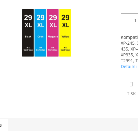
Kompati
XP-245, 
435, XP-
XP335, X
T2991, 
Detailní
TISK
s