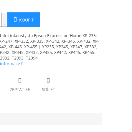
KOUPIT
bilní inkousty do Epson Expression Home XP-235,
XP-247, XP-332, XP-335, XP-342, XP-345, XP-432, XP-
442, XP-445, XP-455 | XP235, XP245, XP247, XP332,
P342, XP345, XP432, XP435, XP442, XP445, XP455,
T2992, T2993, T2994
 informace
ZEPTAT SE
SDÍLET