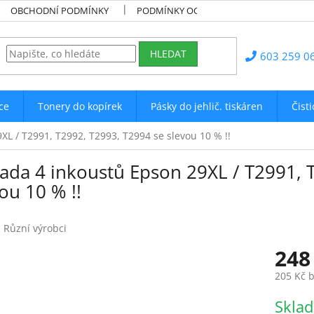
OBCHODNÍ PODMÍNKY
PODMÍNKY OCHRANY OSOBNÍCH ÚDAJŮ
HLEDAT
603 259 0
ce
Tonery do kopírek
Pásky do jehlič. tiskáren
Čist
XL / T2991, T2992, T2993, T2994 se slevou 10 % !!
Sada 4 inkoustů Epson 29XL / T2991, 
ou 10 % !!
:
Různí výrobci
248
205 Kč 
Měrná
Skla
cena: