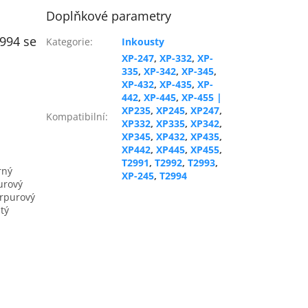
Doplňkové parametry
2994 se
Kategorie
:
Inkousty
XP-247
,
XP-332
,
XP-
335
,
XP-342
,
XP-345
,
XP-432
,
XP-435
,
XP-
442
,
XP-445
,
XP-455 |
XP235
,
XP245
,
XP247
,
Kompatibilní
:
XP332
,
XP335
,
XP342
,
XP345
,
XP432
,
XP435
,
XP442
,
XP445
,
XP455
,
T2991
,
T2992
,
T2993
,
rný
XP-245
,
T2994
urový
urpurový
tý